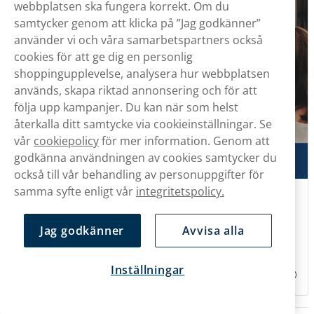
webbplatsen ska fungera korrekt. Om du
samtycker genom att klicka på ”Jag godkänner”
använder vi och våra samarbetspartners också
cookies för att ge dig en personlig
shoppingupplevelse, analysera hur webbplatsen
används, skapa riktad annonsering och för att
följa upp kampanjer. Du kan när som helst
återkalla ditt samtycke via cookieinställningar. Se
vår
cookiepolicy
för mer information. Genom att
godkänna användningen av cookies samtycker du
också till vår behandling av personuppgifter för
samma syfte enligt vår
integritetspolicy.
Så påverkas snuset i en lågkonjunktur
När ekonomin blir tuffare ändras svenskens vardag i det
tysta. Restaurangbesöken blir färre, semesterresan skjuts
Jag godkänner
Avvisa alla
upp och hemelektroniken får vänta, men samtidigt
påverkas vissa utgifter mindre än andra. Vi har undersökt
hur svenskarna prioriterar i ekonomiskt tuffa tider och hur
Inställningar
snuset står sig i jämförelsen.
2026-07-16
3 min lästid