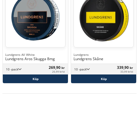
Lundgrens All White
Lundgrens
Lundgrens Aros Skugga 8mg
Lundgrens Skåne
269,90
339,90
kr
kr
10 -pack
10 -pack
26,99 kr/st
33,99 kr/st
Köp
Köp