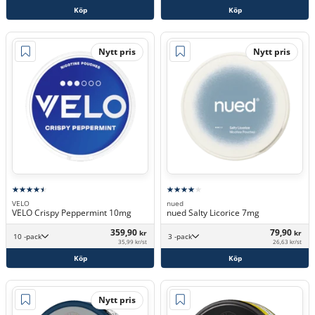
Köp
Köp
Nytt pris
Nytt pris
VELO
nued
VELO Crispy Peppermint 10mg
nued Salty Licorice 7mg
359,90
79,90
kr
kr
10 -pack
3 -pack
35,99 kr/st
26,63 kr/st
Köp
Köp
Nytt pris