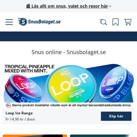
📰 Läs allt om snus, valet och resor här
Snus online - Snusbolaget.se
Loop Ice Range
Köp här
Fr 14,90 kr / dosa