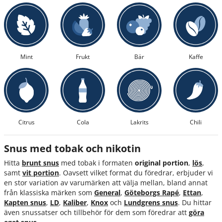
Mint
Frukt
Bär
Kaffe
Citrus
Cola
Lakrits
Chili
Snus med tobak och nikotin
Hitta
brunt snus
med tobak i formaten
original portion
,
lös
,
samt
vit portion
. Oavsett vilket format du föredrar, erbjuder vi
en stor variation av varumärken att välja mellan, bland annat
från klassiska märken som
General
,
Göteborgs Rapé
,
Ettan
,
Kapten snus
,
LD
,
Kaliber
,
Knox
och
Lundgrens snus
. Du hittar
även snussatser och tillbehör för dem som föredrar att
göra