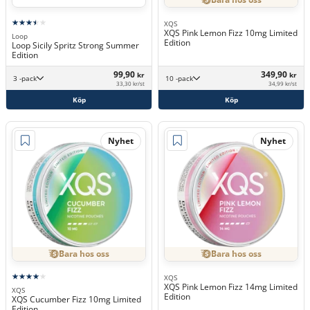
XQS
XQS Pink Lemon Fizz 10mg Limited
Loop
Edition
Loop Sicily Spritz Strong Summer
Edition
99,90
349,90
kr
kr
3 -pack
10 -pack
33,30 kr/st
34,99 kr/st
Köp
Köp
Nyhet
Nyhet
Bara hos oss
Bara hos oss
XQS
XQS Pink Lemon Fizz 14mg Limited
XQS
Edition
XQS Cucumber Fizz 10mg Limited
Edition