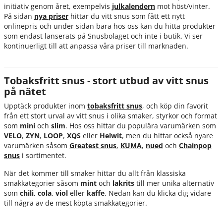
initiativ genom året, exempelvis
julkalendern
mot höst/vinter.
På sidan
nya priser
hittar du vitt snus som fått ett nytt
onlinepris och under sidan bara hos oss kan du hitta produkter
som endast lanserats på Snusbolaget och inte i butik. Vi ser
kontinuerligt till att anpassa våra priser till marknaden.
Tobaksfritt snus - stort utbud av vitt snus
på nätet
Upptäck produkter inom
tobaksfritt snus
, och köp din favorit
från ett stort urval av vitt snus i olika smaker, styrkor och format
som
mini
och
slim
. Hos oss hittar du populära varumärken som
VELO
,
ZYN
,
LOOP
,
XQS
eller
Helwit
, men du hittar också nyare
varumärken såsom
Greatest snus
,
KUMA
,
nued
och
Chainpop
snus
i sortimentet.
När det kommer till smaker hittar du allt från klassiska
smakkategorier såsom
mint
och
lakrits
till mer unika alternativ
som
chili
,
cola
,
viol
eller
kaffe
. Nedan kan du klicka dig vidare
till några av de mest köpta smakkategorier.