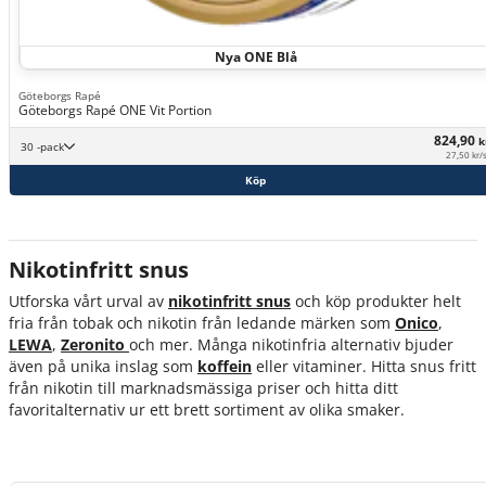
Nya ONE Blå
Göteborgs Rapé
Göteborgs Rapé ONE Vit Portion
824,90
k
30 -pack
27,50 kr/
Köp
Nikotinfritt snus
Utforska vårt urval av
nikotinfritt snus
och köp produkter helt
fria från tobak och nikotin från ledande märken som
Onico
,
LEWA
,
Zeronito
och mer. Många nikotinfria alternativ bjuder
även på unika inslag som
koffein
eller vitaminer. Hitta snus fritt
från nikotin till marknadsmässiga priser och hitta ditt
favoritalternativ ur ett brett sortiment av olika smaker.