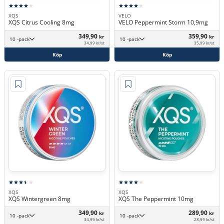
XQS
VELO
XQS Citrus Cooling 8mg
VELO Peppermint Storm 10,9mg
349,90
359,90
kr
kr
10 -pack
10 -pack
34,99 kr/st
35,99 kr/st
Köp
Köp
XQS
XQS
XQS Wintergreen 8mg
XQS The Peppermint 10mg
349,90
289,90
kr
kr
10 -pack
10 -pack
34,99 kr/st
28,99 kr/st