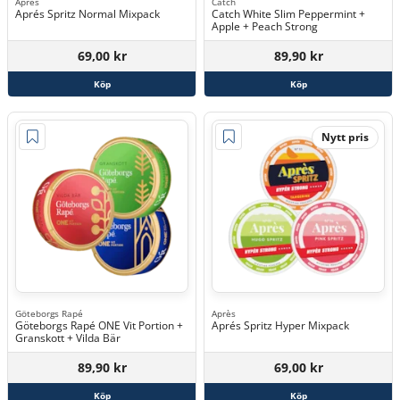
Après
Catch
Aprés Spritz Normal Mixpack
Catch White Slim Peppermint +
Apple + Peach Strong
69,00 kr
89,90 kr
Köp
Köp
Nytt pris
Göteborgs Rapé
Après
Göteborgs Rapé ONE Vit Portion +
Aprés Spritz Hyper Mixpack
Granskott + Vilda Bär
89,90 kr
69,00 kr
Köp
Köp