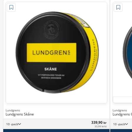
Lundgrens
Lundgrens
Lundgrens Skåne
Lundgrens O
339,90
kr
10 -pack
10 -pack
33,99 kr/st