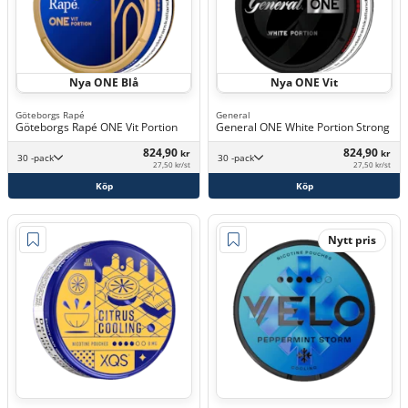
Nya ONE Blå
Nya ONE Vit
Göteborgs Rapé
General
Göteborgs Rapé ONE Vit Portion
General ONE White Portion Strong
824,90
824,90
kr
kr
30 -pack
30 -pack
27,50 kr/st
27,50 kr/st
Köp
Köp
Nytt pris