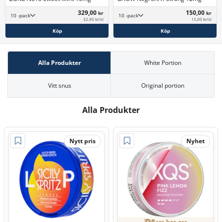
329,00
150,00
kr
kr
10 -pack
10 -pack
32,90 kr/st
15,00 kr/st
Köp
Köp
Alla Produkter
White Portion
Vitt snus
Original portion
Alla Produkter
Nytt pris
Nyhet
Bara hos oss