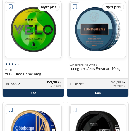
Nytt pris
Nytt pris
Lundgrens All White
Lundgrens Aros Frostnatt 10mg
VELO
VELO Lime Flame 8mg
359,90
269,90
kr
kr
10 -pack
10 -pack
35,99 kr/st
26,99 kr/st
Köp
Köp