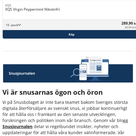
XQS
XQS Virgin Peppermint Nikotinfri
289,90
k
10 -pack
28,99 kr/
Köp
Vi är snusarnas ögon och öron
Vi på Snusbolaget är inte bara teamet bakom Sveriges största
digitala återförsäljare av svenskt snus, vi jobbar kontinuerligt
för att hålla oss i framkant av den senaste utvecklingen,
forskningen och politiken inom vår bransch. Genom vår blogg
Snusjournalen
delar vi regelbundet insikter, nyheter och
uppdateringar för att hålla våra kunder välinformerade. Vår