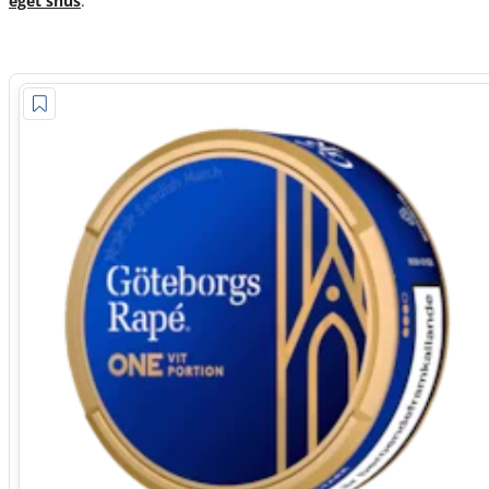
eget snus
.