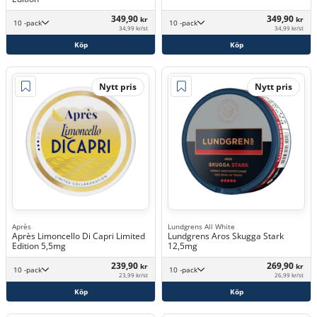
349,90
349,90
kr
kr
10 -pack
10 -pack
34,99 kr/st
34,99 kr/st
Köp
Köp
Nytt pris
Nytt pris
Après
Lundgrens All White
Après Limoncello Di Capri Limited
Lundgrens Aros Skugga Stark
Edition 5,5mg
12,5mg
239,90
269,90
kr
kr
10 -pack
10 -pack
23,99 kr/st
26,99 kr/st
Köp
Köp