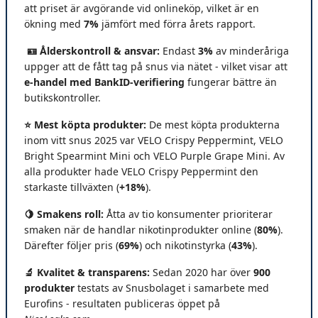
att priset är avgörande vid onlineköp, vilket är en
ökning med
7%
jämfört med förra årets rapport.
🪪 Ålderskontroll & ansvar:
Endast
3%
av minderåriga
uppger att de fått tag på snus via nätet - vilket visar att
e-handel med BankID-verifiering
fungerar bättre än
butikskontroller.
⭐ Mest köpta produkter:
De mest köpta produkterna
inom vitt snus 2025 var VELO Crispy Peppermint, VELO
Bright Spearmint Mini och VELO Purple Grape Mini. Av
alla produkter hade VELO Crispy Peppermint den
starkaste tillväxten (
+18%
).
🍋 Smakens roll:
Åtta av tio konsumenter prioriterar
smaken när de handlar nikotinprodukter online (
80%
).
Därefter följer pris (
69%
) och nikotinstyrka (
43%
).
🔬 Kvalitet & transparens:
Sedan 2020 har över
900
produkter
testats av Snusbolaget i samarbete med
Eurofins - resultaten publiceras öppet på