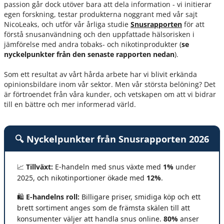
passion går dock utöver bara att dela information - vi initierar
egen forskning, testar produkterna noggrant med vår sajt
NicoLeaks, och utför vår årliga studie
Snusrapporten
för att
förstå snusanvändning och den uppfattade hälsorisken i
jämförelse med andra tobaks- och nikotinprodukter (
se
nyckelpunkter från den senaste rapporten nedan
).
Som ett resultat av vårt hårda arbete har vi blivit erkända
opinionsbildare inom vår sektor. Men vår största belöning? Det
är förtroendet från våra kunder, och vetskapen om att vi bidrar
till en bättre och mer informerad värld.
🔍 Nyckelpunkter från Snusrapporten 2026
📈
Tillväxt:
E-handeln med snus växte med
1%
under
2025, och nikotinportioner ökade med
12%
.
🛍️
E-handelns roll:
Billigare priser, smidiga köp och ett
brett sortiment anges som de främsta skälen till att
konsumenter väljer att handla snus online.
80%
anser