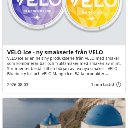
VELO Ice - ny smakserie från VELO
VELO Ice är en helt ny produktserie från VELO med smaker
som kombinerar bär och fruktsmaker med smaken av mint.
Sortimentet består till en början av två nya smaker : VELO
Blueberry Ice och VELO Mango Ice. Båda produkter
innehåller 8 mg nikotin per portion och har ett slim-
format.
2026-08-03
1 min lästid