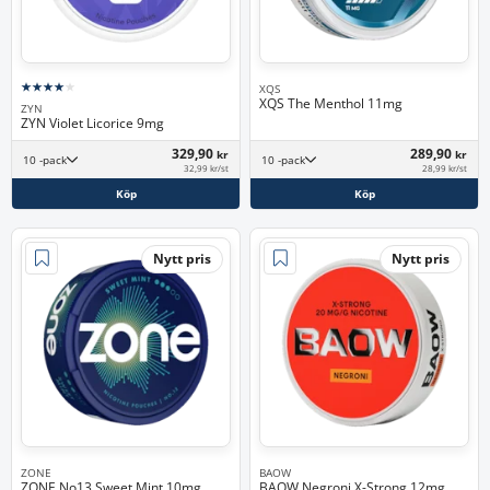
XQS
XQS The Menthol 11mg
ZYN
ZYN Violet Licorice 9mg
329,90
289,90
kr
kr
10 -pack
10 -pack
32,99 kr/st
28,99 kr/st
Köp
Köp
Nytt pris
Nytt pris
ZONE
BAOW
ZONE No13 Sweet Mint 10mg
BAOW Negroni X-Strong 12mg