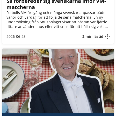
Så förbereder sig svenskarna inför VM-
matcherna
Fotbolls-VM är igång och många svenskar anpassar både
vanor och vardag för att följa de sena matcherna. En ny
undersökning från Snusbolaget visar att nästan var fjärde
tittare använder snus eller vitt snus för att hålla sig vaken,
samtidigt som chips, godis och energidryck hör till de mest
populära uppladdningarna inför mästerskapet.
2026-06-23
2 min lästid