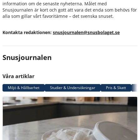
information om de senaste nyheterna. Målet med
Snusjournalen är kort och gott att vara det enda som behövs för
alla som gillar vårt favoritämne – det svenska snuset.
Kontakta redaktionen:
snusjournalen@snusbolaget.se
Snusjournalen
Våra artiklar
Miljö & Hållbarhet
Studier & Undersökningar
Pris & Skatt
G