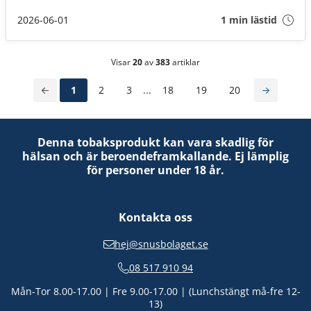
innebär att fler än varannan dosa kan förbjudas. Det är ett
mycket hårt slag mot Sveriges snusare. Om inte
2026-06-01
1 min lästid
Socialminister Jakob Forssmed och Regeringen agerar,
kommer 3 av 4 av oss att drabbas.
Visar
20
av
383
artiklar
1
2
3
...
18
19
20
Denna tobaksprodukt kan vara skadlig för
hälsan och är beroendeframkallande. Ej lämplig
för personer under 18 år.
Kontakta oss
hej@snusbolaget.se
08 517 910 94
Mån-Tor 8.00-17.00 | Fre 9.00-17.00 | (Lunchstängt må-fre 12-
13)