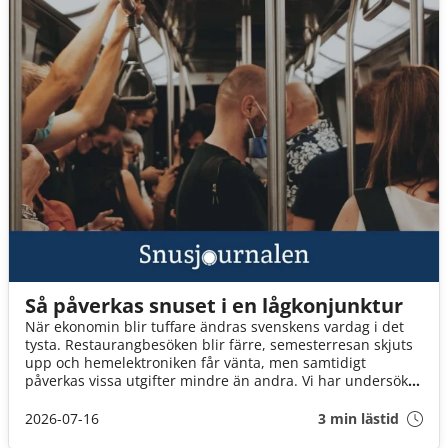
Så påverkas snuset i en lågkonjunktur
När ekonomin blir tuffare ändras svenskens vardag i det
tysta. Restaurangbesöken blir färre, semesterresan skjuts
upp och hemelektroniken får vänta, men samtidigt
påverkas vissa utgifter mindre än andra. Vi har undersökt
hur svenskarna prioriterar i ekonomiskt tuffa tider och hur
snuset står sig i jämförelsen.
2026-07-16
3 min lästid