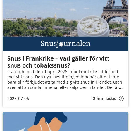
Snus i Frankrike – vad gäller för vitt
snus och tobakssnus?
Från och med den 1 april 2026 inför Frankrike ett förbud
mot vitt snus. Den nya lagstiftningen innebär att det inte
bara blir förbjudet att ta med sig vitt snus in i landet, utan
även att använda, inneha, eller sälja dem i landet. Det är
däremot fortfarande okej att ta med brunt snus till landet
(för eget bruk och i rimlig mängd).
2026-07-06
2 min lästid