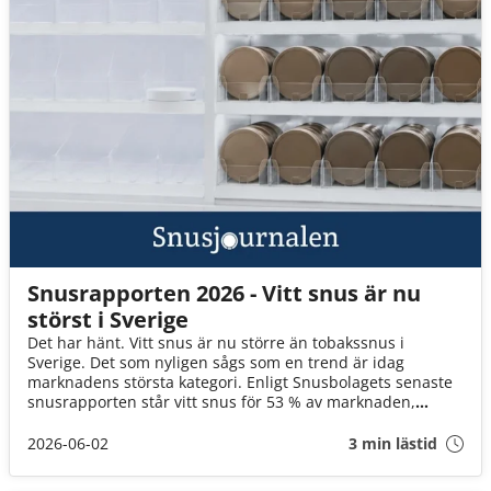
Snusrapporten 2026 - Vitt snus är nu
störst i Sverige
Det har hänt. Vitt snus är nu större än tobakssnus i
Sverige. Det som nyligen sågs som en trend är idag
marknadens största kategori. Enligt Snusbolagets senaste
snusrapporten står vitt snus för 53 % av marknaden,
jämfört med 45 % för tobakssnus. Vad säger utvecklingen
om framtiden för vitt snus? Ta del av hela rapporten här.
2026-06-02
3 min lästid