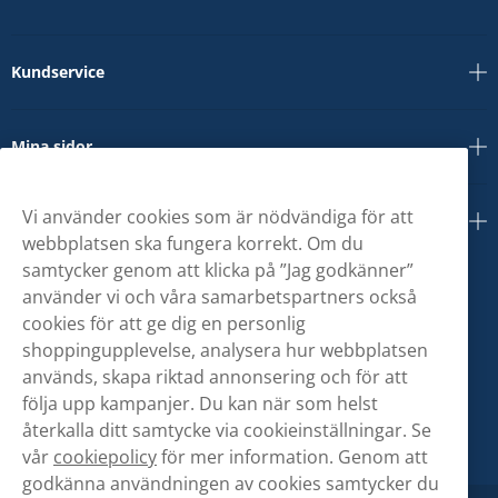
Kundservice
Mina sidor
Vi använder cookies som är nödvändiga för att
Om oss
webbplatsen ska fungera korrekt. Om du
samtycker genom att klicka på ”Jag godkänner”
använder vi och våra samarbetspartners också
cookies för att ge dig en personlig
shoppingupplevelse, analysera hur webbplatsen
används, skapa riktad annonsering och för att
följa upp kampanjer. Du kan när som helst
återkalla ditt samtycke via cookieinställningar. Se
vår
cookiepolicy
för mer information. Genom att
godkänna användningen av cookies samtycker du