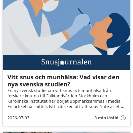
Vitt snus och munhälsa: Vad visar den
nya svenska studien?
En ny svensk studie om vitt snus och munhälsa från
forskare knutna till Folktandvården Stockholm och
Karolinska Institutet har börjat uppmärksammas i media.
En artikel har hittills lyft rubriken att vitt snus "inte är ett
mildare alternativ" för munnens slemhinna jämfört med
traditionellt snus. Men vad visar studien faktiskt – och vad
2026-07-03
3 min lästid
går inte att säga utifrån resultaten?