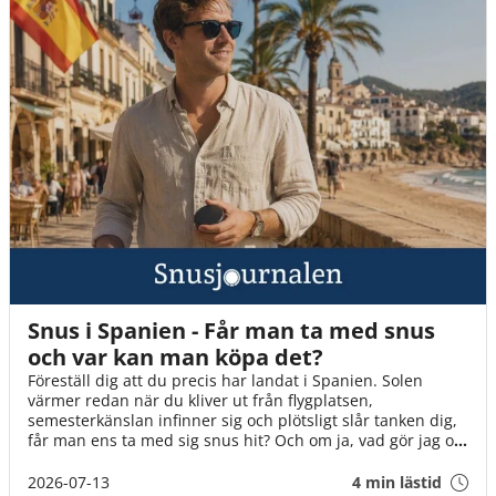
Snus i Spanien - Får man ta med snus
och var kan man köpa det?
Föreställ dig att du precis har landat i Spanien. Solen
värmer redan när du kliver ut från flygplatsen,
semesterkänslan infinner sig och plötsligt slår tanken dig,
får man ens ta med sig snus hit? Och om ja, vad gör jag om
det tar slut? I den här guiden går vi igenom det du behöver
veta innan flyget går till Spanien!
2026-07-13
4 min lästid