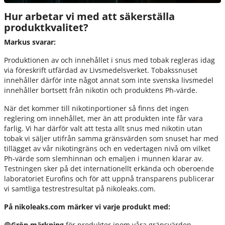
Hur arbetar vi med att säkerställa
produktkvalitet?
Markus svarar:
Produktionen av och innehållet i snus med tobak regleras idag
via föreskrift utfärdad av Livsmedelsverket. Tobakssnuset
innehåller därför inte något annat som inte svenska livsmedel
innehåller bortsett från nikotin och produktens Ph-värde.
När det kommer till nikotinportioner så finns det ingen
reglering om innehållet, mer än att produkten inte får vara
farlig. Vi har därför valt att testa allt snus med nikotin utan
tobak vi säljer utifrån samma gränsvärden som snuset har med
tillägget av vår nikotingräns och en vedertagen nivå om vilket
Ph-värde som slemhinnan och emaljen i munnen klarar av.
Testningen sker på det internationellt erkända och oberoende
laboratoriet Eurofins och för att uppnå transparens publicerar
vi samtliga testrestresultat på nikoleaks.com.
På nikoleaks.com märker vi varje produkt med:
🟢
Grön märkning
för produkter inom våra gränsvärden.