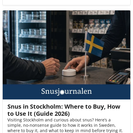
Snus in Stockholm: Where to Buy, How
to Use It (Guide 2026)
Visiting Stockholm and curious about snus? Here’s a
simple, no-nonsense guide to how it works in Sweden,
where to buy it, and what to keep in mind before trying it.