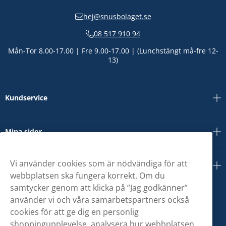
hej@snusbolaget.se
08 517 910 94
Mån-Tor 8.00-17.00 | Fre 9.00-17.00 | (Lunchstängt må-fre 12-
13)
Kundservice
Mina sidor
Vi använder cookies som är nödvändiga för att
Om oss
webbplatsen ska fungera korrekt. Om du
samtycker genom att klicka på ”Jag godkänner”
använder vi och våra samarbetspartners också
cookies för att ge dig en personlig
shoppingupplevelse, analysera hur webbplatsen