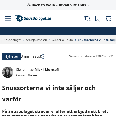
☕ Back to work - utvalt vitt snus
Snusbolaget‎
Snusjournalen‎
Guider & Fakta‎
Snussorterna vi inte sälje
Nyheter
3 min lästid
Senast uppdaterad
2025-05-21
Skriven av
Nicki Monsefi
Content Writer
Snussorterna vi inte säljer och
varför
På Snusbolaget strävar vi efter att erbjuda ett brett