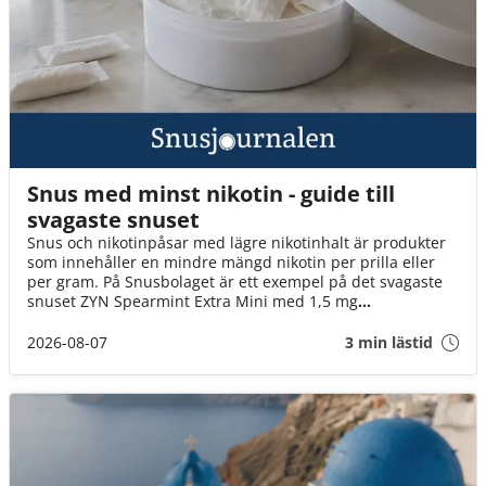
Snus med minst nikotin - guide till
svagaste snuset
Snus och nikotinpåsar med lägre nikotinhalt är produkter
som innehåller en mindre mängd nikotin per prilla eller
per gram. På Snusbolaget är ett exempel på det svagaste
snuset ZYN Spearmint Extra Mini med 1,5 mg
nikotin/prilla. I den här guiden går vi igenom hur
nikotinhalt mäts, hur olika nivåer brukar jämföras och vad
2026-08-07
3 min lästid
du kan titta på när du väljer mellan tobakssnus och vitt
snus.