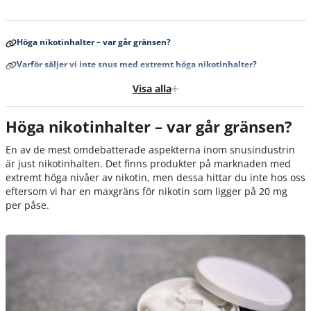
Höga nikotinhalter – var går gränsen?
Varför säljer vi inte snus med extremt höga nikotinhalter?
CBD-snus – därför finns det inte hos oss
Visa alla
Varför säljer vi inte CBD-snus?
Höga nikotinhalter – var går gränsen?
Snus som inte godkänns i vårt labb - Eurofins
En av de mest omdebatterade aspekterna inom snusindustrin
Hur arbetar vi med att säkerställa produktkvalitet?
är just nikotinhalten. Det finns produkter på marknaden med
Vårt ansvar – ett transparent utbud av snus
extremt höga nivåer av nikotin, men dessa hittar du inte hos oss
eftersom vi har en maxgräns för nikotin som ligger på 20 mg
per påse.