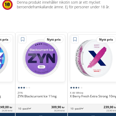
Denna produkt innehåller nikotin som är ett mycket
beroendeframkallande ämne. Ej för personer under 18 år.
t pris
Nytt pris
Nytt pris
ZYN
X All White
g
ZYN Blackcurrant Ice 11mg
X Berry Fresh Extra Strong 10m
249,00
309,90
239,00
kr
kr
k
10 -pack
10 -pack
24,90 kr/st
30,99 kr/st
23,90 kr/