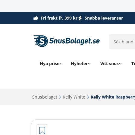
Fri frakt fr. 399 kr
Snabba leveranser
Nya priser
Nyheter
Vitt snus
T
Snusbolaget‎
Kelly White‎
Kelly White Raspber