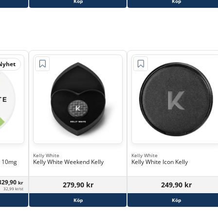
Köp
Köp
Nyhet
Kelly White
Kelly White
le 10mg
Kelly White Weekend Kelly
Kelly White Icon Kelly
329,90
kr
279,90 kr
249,90 kr
32,99 kr/st
Köp
Köp