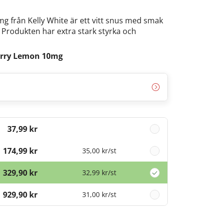
g från Kelly White är ett vitt snus med smak
. Produkten har extra stark styrka och
.
erry Lemon 10mg
37,99 kr
174,99 kr
35,00 kr
/st
329,90 kr
32,99 kr
/st
929,90 kr
31,00 kr
/st