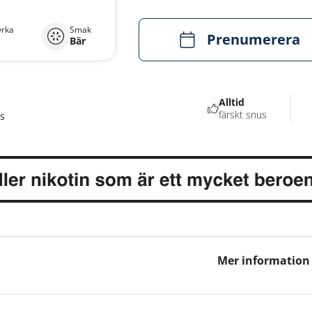
yrka
Smak
Prenumerera
Bär
Alltid
färskt snus
s
Mer information
Lemon 10mg