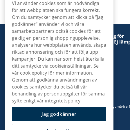
Vi använder cookies som är nödvändiga
för att webbplatsen ska fungera korrekt.
Om du samtycker genom att klicka på ”Jag
godkänner” använder vi och våra
samarbetspartners också cookies för att
Denna tobaksprodukt kan vara skadlig för
ge dig en personlig shoppingupplevelse,
hälsan och är beroendeframkallande. Ej lämp
analysera hur webbplatsen används, skapa
för personer under 18 år.
riktad annonsering och för att följa upp
kampanjer. Du kan när som helst återkalla
ditt samtycke via cookieinställningar. Se
vår
cookiepolicy
för mer information.
Genom att godkänna användningen av
Kontakta oss
cookies samtycker du också till vår
hej@snusbolaget.se
behandling av personuppgifter för samma
syfte enligt vår
integritetspolicy.
08 517 910 94
Mån-Tor 8.00-17.00 | Fre 9.00-17.00 | (Lunchstängt må-fre 
13)
Jag godkänner