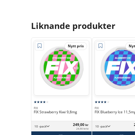
Liknande produkter
Nytt pris
Nyt
FIX
FIX
FIX Strawberry Kiwi 9,8mg
FIX Blueberry Ice 11,5m
249,00
kr
10 -pack
10 -pack
24,90 kr/st