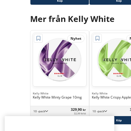
Köp
Köp
Mer från Kelly White
Nyhet
Kelly White
Kelly White
Kelly White Minty Grape 10mg
Kelly White Crispy App
329,90
kr
10 -pack
10 -pack
32,99 kr/st
Köp
Köp