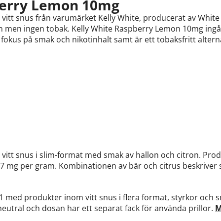
berry Lemon 10mg
itt snus från varumärket Kelly White, producerat av White 
in men ingen tobak. Kelly White Raspberry Lemon 10mg ingår 
okus på smak och nikotinhalt samt är ett tobaksfritt altern
vitt snus i slim-format med smak av hallon och citron. Pro
67 mg per gram. Kombinationen av bär och citrus beskriver 
1 med produkter inom vitt snus i flera format, styrkor och 
eutral och dosan har ett separat fack för använda prillor.
M