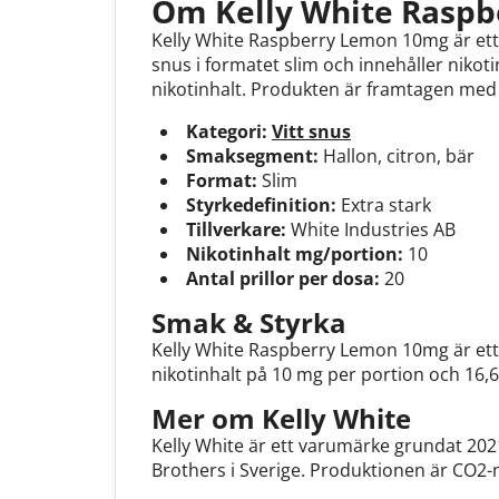
Om Kelly White Rasp
Kelly White Raspberry Lemon 10mg är ett v
snus i formatet slim och innehåller nikot
nikotinhalt. Produkten är framtagen med f
Kategori:
Vitt snus
Smaksegment:
Hallon, citron, bär
Format:
Slim
Styrkedefinition:
Extra stark
Tillverkare:
White Industries AB
Nikotinhalt mg/portion:
10
Antal prillor per dosa:
20
Smak & Styrka
Kelly White Raspberry Lemon 10mg är ett 
nikotinhalt på 10 mg per portion och 16,
Mer om Kelly White
Kelly White är ett varumärke grundat 202
Brothers i Sverige. Produktionen är CO2-n