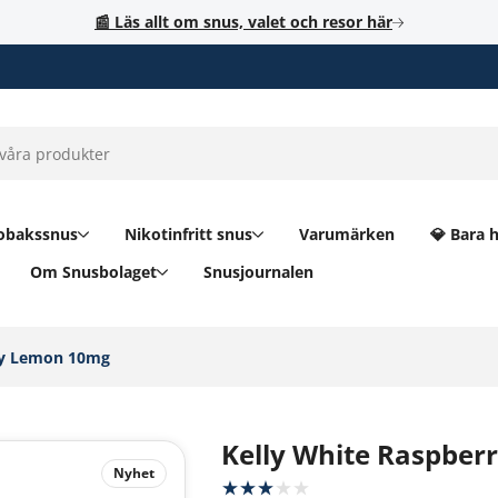
📰 Läs allt om snus, valet och resor här
obakssnus
Nikotinfritt snus
Varumärken
💎 Bara 
Om Snusbolaget
Snusjournalen
ry Lemon 10mg‎
Kelly White Raspbe
Nyhet