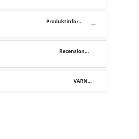
Produktinforma
tion
Recensione
r (1)
VARNI
NG