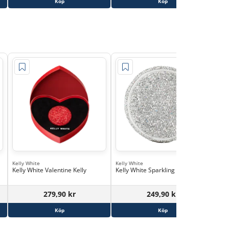
Köp
Köp
Kelly White
Kelly White
Kell
Kelly White Valentine Kelly
Kelly White Sparkling Kelly
Kel
10
279,90 kr
249,90 kr
Köp
Köp