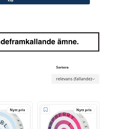
Köp
Sortera
relevans (fallande)
Nytt pris
Nytt pris