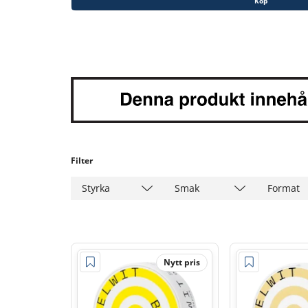
Köp
Filter
Styrka
Smak
Format
Nytt pris