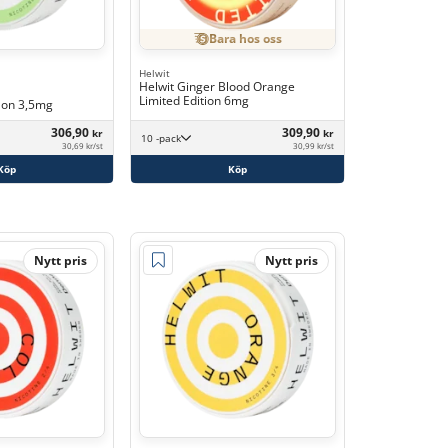
Bara hos oss
Helwit
Helwit Ginger Blood Orange
Limited Edition 6mg
lon 3,5mg
306,90
309,90
kr
kr
10 -pack
30,69 kr/st
30,99 kr/st
Köp
Köp
Nytt pris
Nytt pris