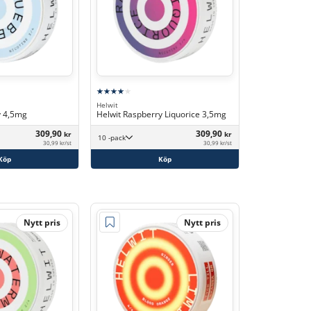
Helwit
y 4,5mg
Helwit Raspberry Liquorice 3,5mg
309,90
309,90
kr
kr
10 -pack
30,99 kr/st
30,99 kr/st
Köp
Köp
Nytt pris
Nytt pris