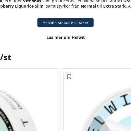
ik
, erbjuder
vitt snus
som produceras i en klimatsmart fabrik i
Gra
pberry Liquorice Slim
, samt styrkor från
Normal
till
Extra Stark
. 
Helwits senaste smaker
Läs mer om Helwit
/st