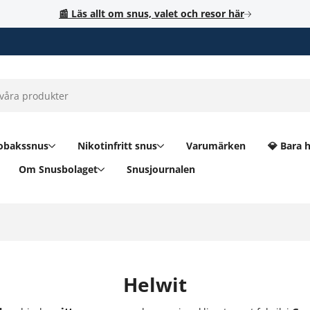
📰 Läs allt om snus, valet och resor här
obakssnus
Nikotinfritt snus
Varumärken
💎 Bara 
Om Snusbolaget
Snusjournalen
Helwit