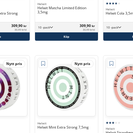
Helwit
Helwit Matcha Limited Edition
Helwit
3,5mg
xtra Strong
Helwit Cola 3,5
309,90
309,90
kr
kr
10 -pack
10 -pack
30,99 kr/st
30,99 kr/st
p
Köp
Nytt pris
Nytt pris
Helwit
Helwit Mint Extra Strong 7,5mg
Helwit
Helwit Strawber