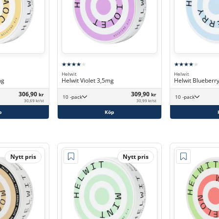
Helwit
Helwit
mg
Helwit Violet 3,5mg
Helwit Blueberr
306,90
309,90
kr
kr
10 -pack
10 -pack
30,69 kr/st
30,99 kr/st
p
Köp
Nytt pris
Nytt pris