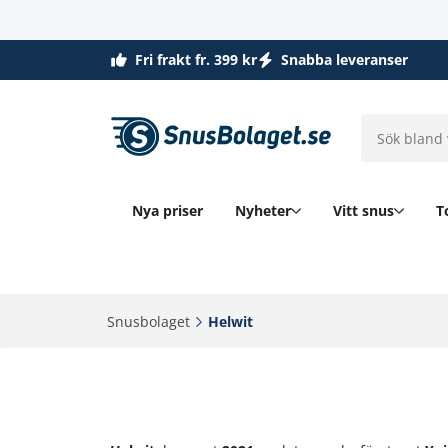
Fri frakt fr. 399 kr
Snabba leveranser
Nya priser
Nyheter
Vitt snus
T
Snusbolaget‎
Helwit‎