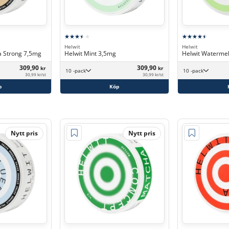
Helwit
Helwit
a Strong 7,5mg
Helwit Mint 3,5mg
Helwit Waterme
309,90
309,90
kr
kr
10 -pack
10 -pack
30,99 kr/st
30,99 kr/st
p
Köp
Nytt pris
Nytt pris