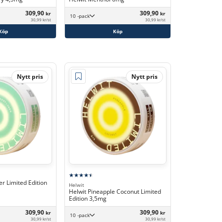
309,90
309,90
kr
kr
10 -pack
30,99 kr/st
30,99 kr/st
Köp
Köp
Nytt pris
Nytt pris
er Limited Edition
Helwit
Helwit Pineapple Coconut Limited
Edition 3,5mg
309,90
309,90
kr
kr
10 -pack
30,99 kr/st
30,99 kr/st