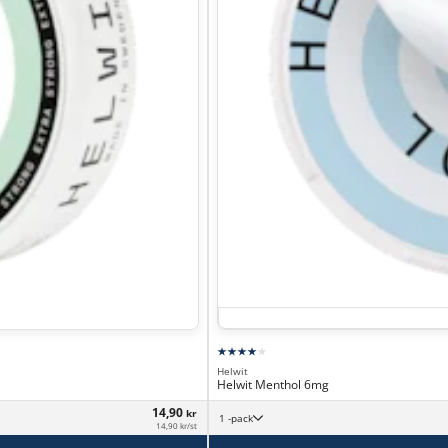
Helwit
Helwit Menthol 6mg
14,90
kr
1 -pack
14,90 kr/st