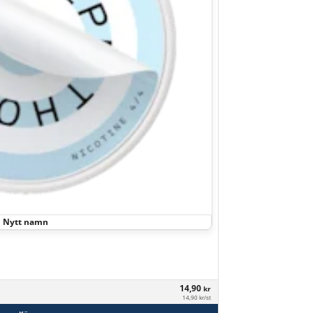
Nytt namn
14,90
kr
14,90 kr/st