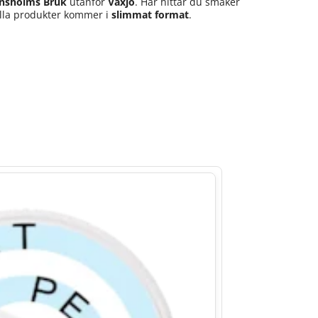
nsholms Bruk
utanför
Växjö
. Här hittar du smaker
Alla produkter kommer i
slimmat format
.