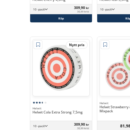
309,90
kr
10 -pack
10 -pack
30,99 kr/st
Köp
Kö
Nytt pris
Helwit
Helwit Strawberry
Helwit
Mixpack
Helwit Cola Extra Strong 7,5mg
309,90
kr
81,9
10 -pack
30,99 kr/st