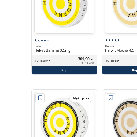
Helwit
Helwit
Helwit Banana 3,5mg
Helwit Mocha 4,5
309,90
kr
10 -pack
10 -pack
30,99 kr/st
Köp
Kö
Nytt pris