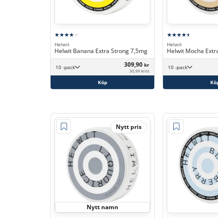
Helwit
Helwit
Helwit Banana Extra Strong 7,5mg
Helwit Mocha Extr
309,90
kr
10 -pack
10 -pack
30,99 kr/st
Köp
Kö
Nytt pris
Nytt namn