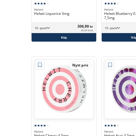
Helwit
Helwit
Helwit Liquorice 6mg
Helwit Blueberry E
7,5mg
306,90
kr
10 -pack
10 -pack
30,69 kr/st
Köp
Kö
Nytt pris
Helwit
Helwit
Helwit Cherry 4,5mg
Helwit Acai 3,5mg