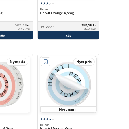
Helwit
mg
Helwit Orange 4,5mg
309,90
306,90
kr
kr
10 -pack
30,99 kr/st
30,69 kr/st
Köp
Köp
Nytt pris
Nytt pris
Nytt namn
Helwit
ry 4,5mg
Helwit Menthol 6mg