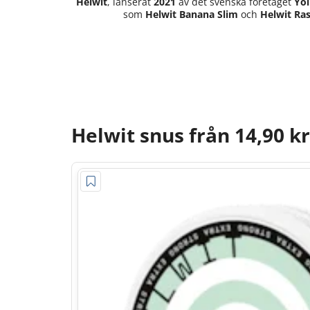
Helwit
, lanserat
2021
av det svenska företaget
Yo
som
Helwit Banana Slim
och
Helwit Ras
Helwit snus från 14,90 kr