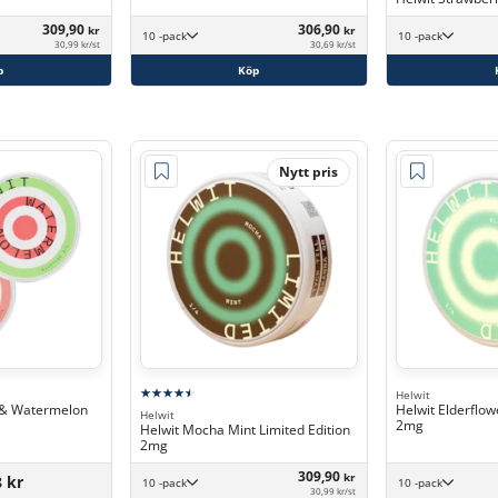
309,90
306,90
kr
kr
10 -pack
10 -pack
30,99 kr/st
30,69 kr/st
p
Köp
Nytt pris
Helwit
 & Watermelon
Helwit Elderflow
Helwit
2mg
Helwit Mocha Mint Limited Edition
2mg
309,90
kr
8 kr
10 -pack
10 -pack
30,99 kr/st