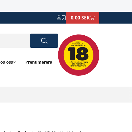
0,00 SEK
hos oss
Prenumerera