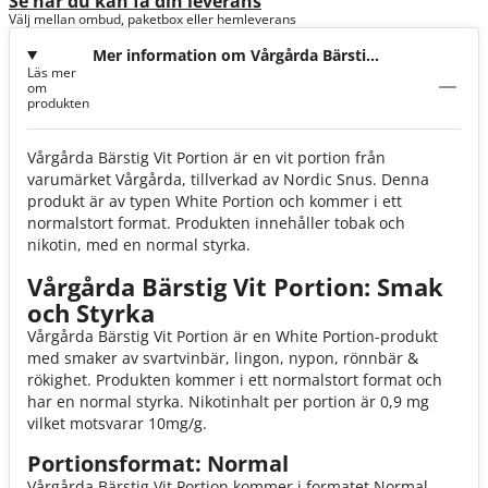
Se när du kan få din leverans
Välj mellan ombud, paketbox eller hemleverans
Mer information om Vårgårda Bärstig
Läs mer
Vit Portion
om
produkten
Vårgårda Bärstig Vit Portion är en vit portion från
varumärket Vårgårda, tillverkad av Nordic Snus. Denna
produkt är av typen White Portion och kommer i ett
normalstort format. Produkten innehåller tobak och
nikotin, med en normal styrka.
Vårgårda Bärstig Vit Portion: Smak
och Styrka
Vårgårda Bärstig Vit Portion är en White Portion-produkt
med smaker av svartvinbär, lingon, nypon, rönnbär &
rökighet. Produkten kommer i ett normalstort format och
har en normal styrka. Nikotinhalt per portion är 0,9 mg
vilket motsvarar 10mg/g.
Portionsformat: Normal
Vårgårda Bärstig Vit Portion kommer i formatet Normal.