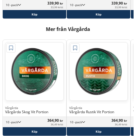
339,90
339,90
kr
kr
10 -pack
10 -pack
33,99 kr/st
33,99 kr/st
Köp
Köp
Mer från Vårgårda
Vårgårda
Vårgårda
V
Vårgårda Skog Vit Portion
Vårgårda Rustik Vit Portion
V
364,90
364,90
kr
kr
10 -pack
10 -pack
36,49 kr/st
36,49 kr/st
Köp
Köp