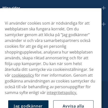
Mina sidor
Vi använder cookies som är nödvändiga för att
Om oss
webbplatsen ska fungera korrekt. Om du
samtycker genom att klicka på ”Jag godkänner”
använder vi och våra samarbetspartners också
cookies för att ge dig en personlig
shoppingupplevelse, analysera hur webbplatsen
används, skapa riktad annonsering och för att
följa upp kampanjer. Du kan när som helst
återkalla ditt samtycke via cookieinställningar. Se
vår
cookiepolicy
för mer information. Genom att
godkänna användningen av cookies samtycker du
också till vår behandling av personuppgifter för
samma syfte enligt vår
integritetspolicy.
Jag godkänner
Avvisa alla