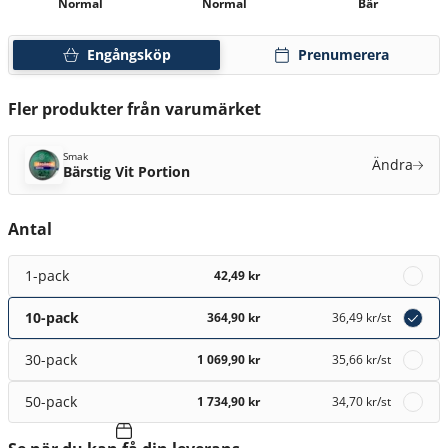
Normal
Normal
Bär
Engångsköp
Prenumerera
Fler produkter från varumärket
Smak
Ändra
Bärstig Vit Portion
Antal
1-pack
42,49 kr
10-pack
364,90 kr
36,49 kr
/st
30-pack
1 069,90 kr
35,66 kr
/st
50-pack
1 734,90 kr
34,70 kr
/st