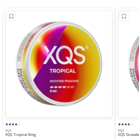
XQS
XQS
XQS Tropical 8mg
XQS Strawbe