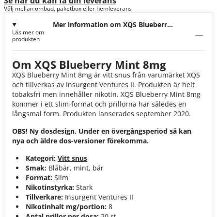
Se när du kan få din leverans
Välj mellan ombud, paketbox eller hemleverans
Mer information om XQS Blueberry
Läs mer om
Mint 8mg
produkten
Om XQS Blueberry Mint 8mg
XQS Blueberry Mint 8mg är vitt snus från varumärket XQS
och tillverkas av Insurgent Ventures II. Produkten är helt
tobaksfri men innehåller nikotin. XQS Blueberry Mint 8mg
kommer i ett slim-format och prillorna har således en
långsmal form. Produkten lanserades september 2020.
OBS! Ny dosdesign. Under en övergångsperiod så kan
nya och äldre dos-versioner förekomma.
Kategori:
Vitt snus
Smak:
Blåbär, mint, bär
Format:
Slim
Nikotinstyrka:
Stark
Tillverkare:
Insurgent Ventures II
Nikotinhalt mg/portion:
8
Antal prillor per dosa:
20 st