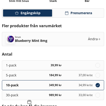
Slim Vitt Snus
Stark
Bär
Engångsköp
Prenumerera
Fler produkter från varumärket
Smak
Ändra
Blueberry Mint 8mg
Antal
1-pack
39,99 kr
5-pack
184,99 kr
37,00 kr
/st
10-pack
349,90 kr
34,99 kr
/st
30-pack
989,90 kr
33,00 kr
/st