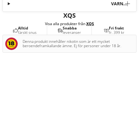
VARNI
NG
XQS
Visa alla produkter från
XQS
Alltid
Snabba
Fri frakt
färskt snus
leveranser
fr. 399 kr
Denna produkt innehåller nikotin som är ett mycket
beroendeframkallande ämne. Ej för personer under 18 år.