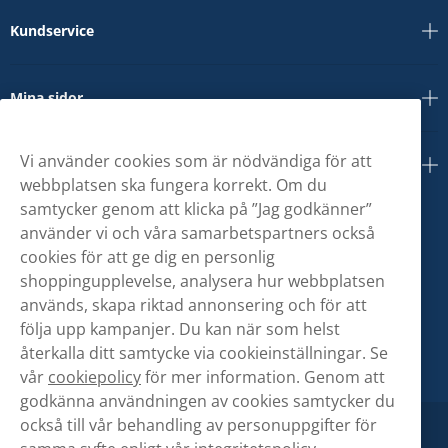
Kundservice
Mina sidor
Vi använder cookies som är nödvändiga för att
Om oss
webbplatsen ska fungera korrekt. Om du
samtycker genom att klicka på ”Jag godkänner”
använder vi och våra samarbetspartners också
cookies för att ge dig en personlig
shoppingupplevelse, analysera hur webbplatsen
används, skapa riktad annonsering och för att
följa upp kampanjer. Du kan när som helst
återkalla ditt samtycke via cookieinställningar. Se
vår
cookiepolicy
för mer information. Genom att
godkänna användningen av cookies samtycker du
också till vår behandling av personuppgifter för