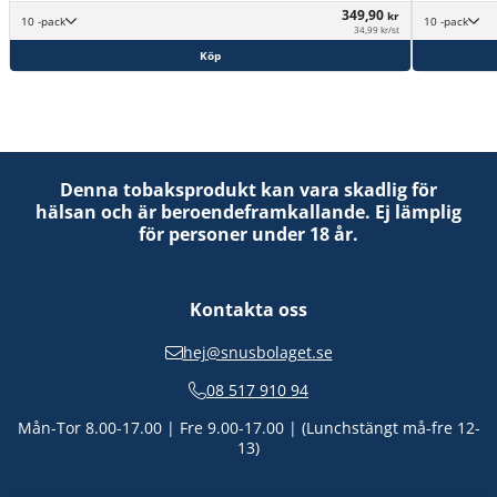
349,90
kr
10 -pack
10 -pack
34,99 kr/st
Köp
Denna tobaksprodukt kan vara skadlig för
hälsan och är beroendeframkallande. Ej lämplig
för personer under 18 år.
Kontakta oss
hej@snusbolaget.se
08 517 910 94
Mån-Tor 8.00-17.00 | Fre 9.00-17.00 | (Lunchstängt må-fre 12-
13)