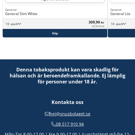
General
General
General Slim White
General Lös
309,90
kr
10 -pack
10 -pack
30,99 kr/st
Köp
Denna tobaksprodukt kan vara skadlig för
hälsan och är beroendeframkallande. Ej lämplig
för personer under 18 år.
Kontakta oss
hej@snusbolaget.se
08 517 910 94
Mån-Tor 8.00-17.00 | Fre 9.00-17.00 | (Lunchstängt må-fre 12-