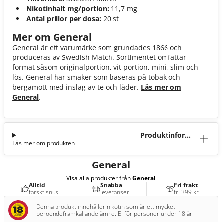
Nikotinhalt mg/portion:
11,7 mg
Antal prillor per dosa:
20 st
Mer om General
General är ett varumärke som grundades 1866 och
produceras av Swedish Match. Sortimentet omfattar
format såsom originalportion, vit portion, mini, slim och
lös. General har smaker som baseras på tobak och
bergamott med inslag av te och läder.
Läs mer om
General
.
Produktinforma
Läs mer om produkten
tion
General
Visa alla produkter från
General
Alltid
Snabba
Fri frakt
färskt snus
leveranser
fr. 399 kr
Denna produkt innehåller nikotin som är ett mycket
beroendeframkallande ämne. Ej för personer under 18 år.