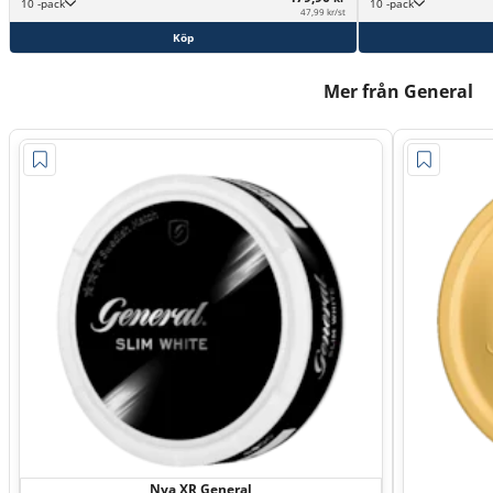
10 -pack
10 -pack
47,99 kr/st
Köp
Mer från General
Nya XR General