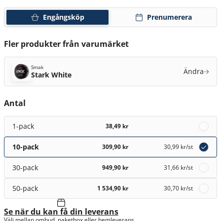
Engångsköp
Prenumerera
Fler produkter från varumärket
Smak
Ändra
Stark White
Antal
1-pack
38,49 kr
10-pack
309,90 kr
30,99 kr
/st
30-pack
949,90 kr
31,66 kr
/st
50-pack
1 534,90 kr
30,70 kr
/st
Se när du kan få din leverans
Välj mellan ombud, paketbox eller hemleverans