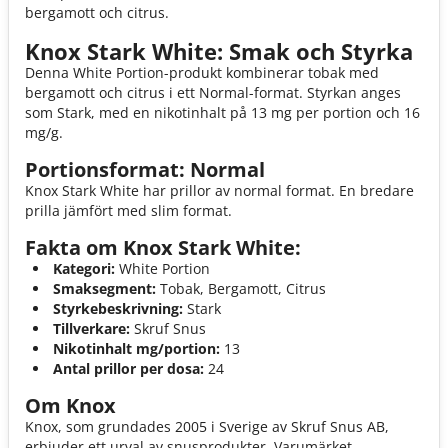
bergamott och citrus.
Knox Stark White: Smak och Styrka
Denna White Portion-produkt kombinerar tobak med
bergamott och citrus i ett Normal-format. Styrkan anges
som Stark, med en nikotinhalt på 13 mg per portion och 16
mg/g.
Portionsformat: Normal
Knox Stark White har prillor av normal format. En bredare
prilla jämfört med slim format.
Fakta om Knox Stark White:
Kategori:
White Portion
Smaksegment:
Tobak, Bergamott, Citrus
Styrkebeskrivning:
Stark
Tillverkare:
Skruf Snus
Nikotinhalt mg/portion:
13
Antal prillor per dosa:
24
Om Knox
Knox, som grundades 2005 i Sverige av Skruf Snus AB,
erbjuder ett urval av snusprodukter. Varumärket