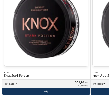
Knox
Knox
Knox Stark Portion
Knox Ultra 
309,90
kr
10 -pack
10 -pack
30,99 kr/st
Köp