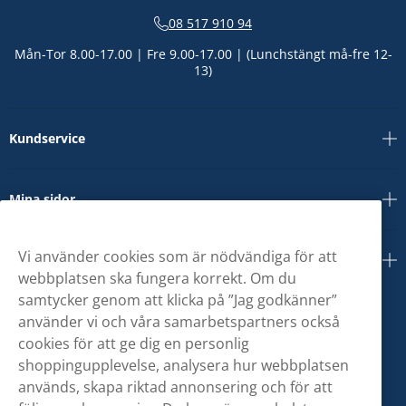
08 517 910 94
Mån-Tor 8.00-17.00 | Fre 9.00-17.00 | (Lunchstängt må-fre 12-
13)
Kundservice
Mina sidor
Vi använder cookies som är nödvändiga för att
Om oss
webbplatsen ska fungera korrekt. Om du
samtycker genom att klicka på ”Jag godkänner”
använder vi och våra samarbetspartners också
cookies för att ge dig en personlig
shoppingupplevelse, analysera hur webbplatsen
används, skapa riktad annonsering och för att