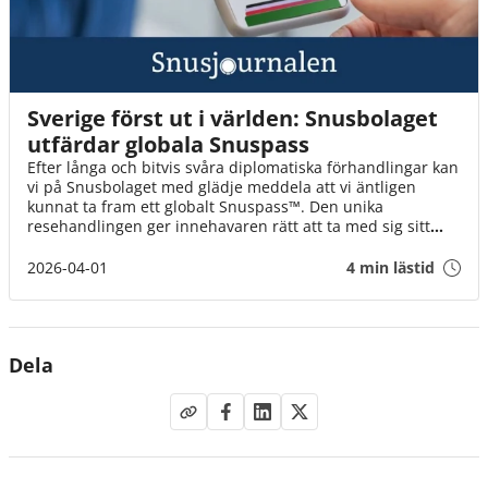
Sverige först ut i världen: Snusbolaget
utfärdar globala Snuspass
Efter långa och bitvis svåra diplomatiska förhandlingar kan
vi på Snusbolaget med glädje meddela att vi äntligen
kunnat ta fram ett globalt Snuspass™. Den unika
resehandlingen ger innehavaren rätt att ta med sig sitt
snus till alla världens länder. Snuspasset™ gäller från och
med idag den 1 april klockan 08.00.
2026-04-01
4 min lästid
Dela