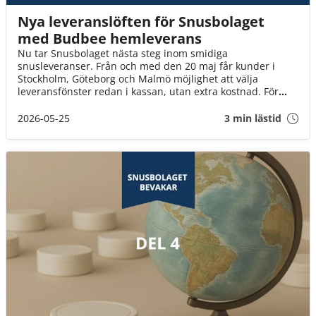
Nya leveranslöften för Snusbolaget
med Budbee hemleverans
Nu tar Snusbolaget nästa steg inom smidiga
snusleveranser. Från och med den 20 maj får kunder i
Stockholm, Göteborg och Malmö möjlighet att välja
leveransfönster redan i kassan, utan extra kostnad. För
många innebär det ett enklare sätt att planera vardagen
och slippa vänta hemma hela kvällen på sitt paket.
2026-05-25
3 min lästid