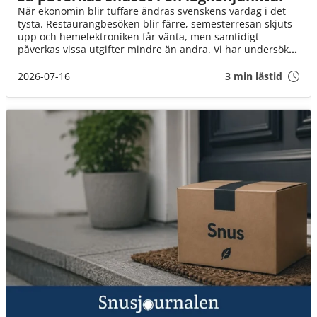
När ekonomin blir tuffare ändras svenskens vardag i det
tysta. Restaurangbesöken blir färre, semesterresan skjuts
upp och hemelektroniken får vänta, men samtidigt
påverkas vissa utgifter mindre än andra. Vi har undersökt
hur svenskarna prioriterar i ekonomiskt tuffa tider och hur
snuset står sig i jämförelsen.
2026-07-16
3 min lästid