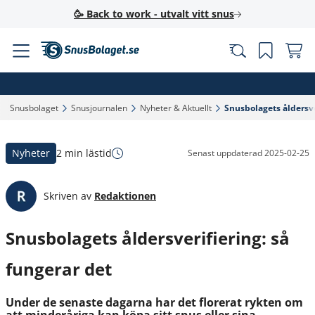
🥳 Back to work - utvalt vitt snus
Snusbolaget‎
Snusjournalen‎
Nyheter & Aktuellt‎
Snusbolagets åldersver
Nyheter
2 min lästid
Senast uppdaterad
2025-02-25
Skriven av
Redaktionen
Snusbolagets åldersverifiering: så
fungerar det
Under de senaste dagarna har det florerat rykten om