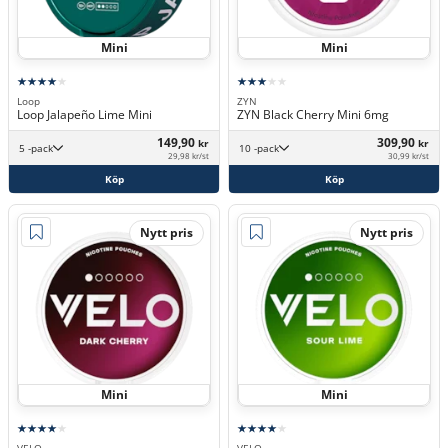
Mini
Mini
Loop
ZYN
Loop Jalapeño Lime Mini
ZYN Black Cherry Mini 6mg
149,90
309,90
kr
kr
5 -pack
10 -pack
29,98 kr/st
30,99 kr/st
Köp
Köp
Nytt pris
Nytt pris
Mini
Mini