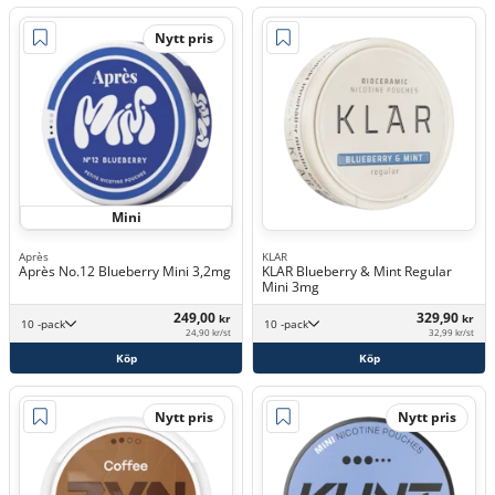
Nytt pris
Mini
Après
KLAR
Après No.12 Blueberry Mini 3,2mg
KLAR Blueberry & Mint Regular
Mini 3mg
249,00
329,90
kr
kr
10 -pack
10 -pack
24,90 kr/st
32,99 kr/st
Köp
Köp
Nytt pris
Nytt pris