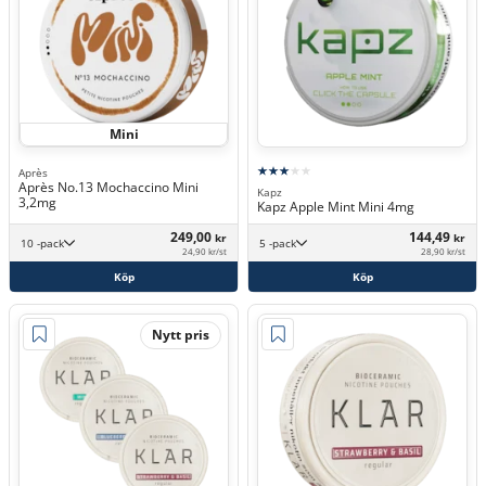
Mini
Après
Après No.13 Mochaccino Mini
Kapz
3,2mg
Kapz Apple Mint Mini 4mg
249,00
144,49
kr
kr
10 -pack
5 -pack
24,90 kr/st
28,90 kr/st
Köp
Köp
Nytt pris