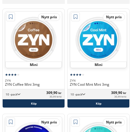
Nytt pris
Nytt pris
Mini
Mini
ZYN
ZYN
ZYN Coffee Mini 3mg
ZYN Cool Mint Mini 3mg
309,90
309,90
kr
kr
10 -pack
10 -pack
30,99 kr/st
30,99 kr/st
Köp
Köp
Nytt pris
Nytt pris