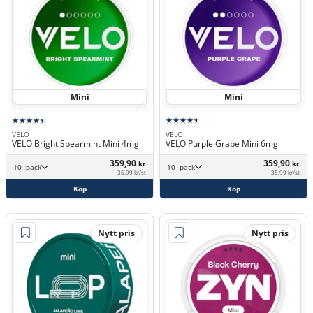
Mini
Mini
VELO
VELO
VELO Bright Spearmint Mini 4mg
VELO Purple Grape Mini 6mg
359,90
359,90
kr
kr
10 -pack
10 -pack
35,99 kr/st
35,99 kr/st
Köp
Köp
Nytt pris
Nytt pris