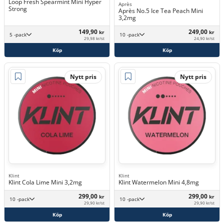
Loop Fresh Spearmint Mini Hyper
Après
Strong
Après No.5 Ice Tea Peach Mini
3,2mg
149,90
249,00
kr
kr
5 -pack
10 -pack
29,98 kr/st
24,90 kr/st
Köp
Köp
Nytt pris
Nytt pris
Klint
Klint
Klint Cola Lime Mini 3,2mg
Klint Watermelon Mini 4,8mg
299,00
299,00
kr
kr
10 -pack
10 -pack
29,90 kr/st
29,90 kr/st
Köp
Köp