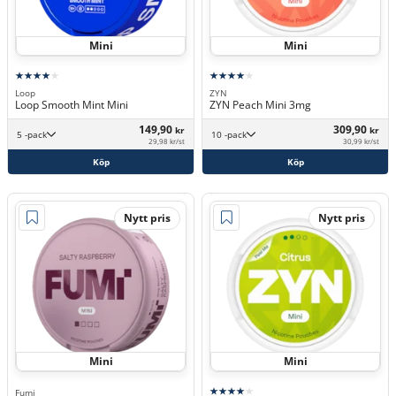
Mini
Mini
Loop
ZYN
Loop Smooth Mint Mini
ZYN Peach Mini 3mg
149,90
309,90
kr
kr
5 -pack
10 -pack
29,98 kr/st
30,99 kr/st
Köp
Köp
Nytt pris
Nytt pris
Mini
Mini
Fumi