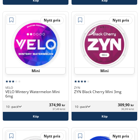
Köp
Köp
Nytt pris
Nytt pris
Mini
Mini
VELO
ZYN
VELO Wintery Watermelon Mini
ZYN Black Cherry Mini 3mg
6mg
374,90
309,90
kr
kr
10 -pack
10 -pack
37,49 kr/st
30,99 kr/st
Köp
Köp
Nytt pris
Nytt pris