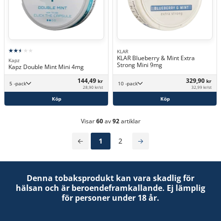
KLAR
KLAR Blueberry & Mint Extra
Kapz
Strong Mini 9mg
Kapz Double Mint Mini 4mg
144,49
329,90
kr
kr
5 -pack
10 -pack
28,90 kr/st
32,99 kr/st
Köp
Köp
Visar
60
av
92
artiklar
1
2
Denna tobaksprodukt kan vara skadlig för
hälsan och är beroendeframkallande. Ej lämplig
för personer under 18 år.