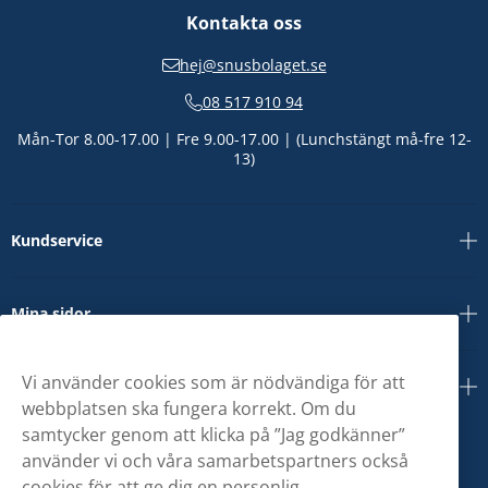
Kontakta oss
hej@snusbolaget.se
08 517 910 94
Mån-Tor 8.00-17.00 | Fre 9.00-17.00 | (Lunchstängt må-fre 12-
13)
Kundservice
Mina sidor
Vi använder cookies som är nödvändiga för att
Om oss
webbplatsen ska fungera korrekt. Om du
samtycker genom att klicka på ”Jag godkänner”
använder vi och våra samarbetspartners också
cookies för att ge dig en personlig