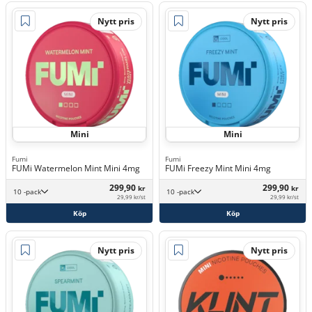
Nytt pris
Nytt pris
Mini
Mini
Fumi
Fumi
FUMi Watermelon Mint Mini 4mg
FUMi Freezy Mint Mini 4mg
299,90
299,90
kr
kr
10 -pack
10 -pack
29,99 kr/st
29,99 kr/st
Köp
Köp
Nytt pris
Nytt pris