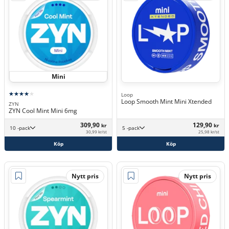
Mini
Loop
Loop Smooth Mint Mini Xtended
ZYN
ZYN Cool Mint Mini 6mg
309,90
129,90
kr
kr
10 -pack
5 -pack
30,99 kr/st
25,98 kr/st
Köp
Köp
Nytt pris
Nytt pris