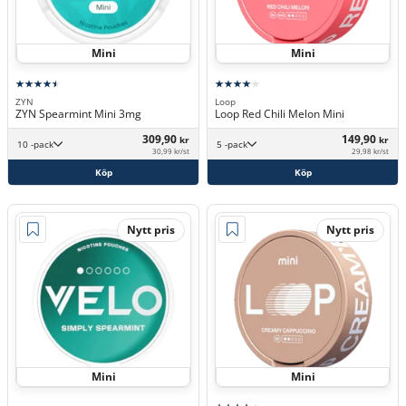
Mini
Mini
ZYN
Loop
ZYN Spearmint Mini 3mg
Loop Red Chili Melon Mini
309,90
149,90
kr
kr
10 -pack
5 -pack
30,99 kr/st
29,98 kr/st
Köp
Köp
Nytt pris
Nytt pris
Mini
Mini