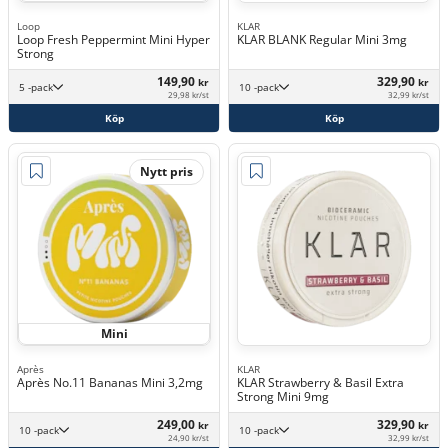
Loop
KLAR
Loop Fresh Peppermint Mini Hyper
KLAR BLANK Regular Mini 3mg
Strong
149,90
329,90
kr
kr
5 -pack
10 -pack
29,98 kr/st
32,99 kr/st
Köp
Köp
Nytt pris
Mini
Après
KLAR
Après No.11 Bananas Mini 3,2mg
KLAR Strawberry & Basil Extra
Strong Mini 9mg
249,00
329,90
kr
kr
10 -pack
10 -pack
24,90 kr/st
32,99 kr/st