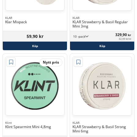
KLAR
KLAR
Klar Mixpack
KLAR Strawberry & Basil Regular
Mini 3mg
329,90
kr
59,90 kr
10 -pack
32,99 kr/st
Köp
Köp
Nytt pris
Klint
KLAR
Klint Spearmint Mini 4,8mg
KLAR Strawberry & Basil Strong
Mini 6mg