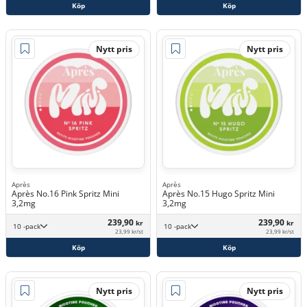
Köp
Köp
Nytt pris
Nytt pris
Après
Après
Après No.16 Pink Spritz Mini
Après No.15 Hugo Spritz Mini
3,2mg
3,2mg
239,90
239,90
kr
kr
10 -pack
10 -pack
23,99 kr/st
23,99 kr/st
Köp
Köp
Nytt pris
Nytt pris