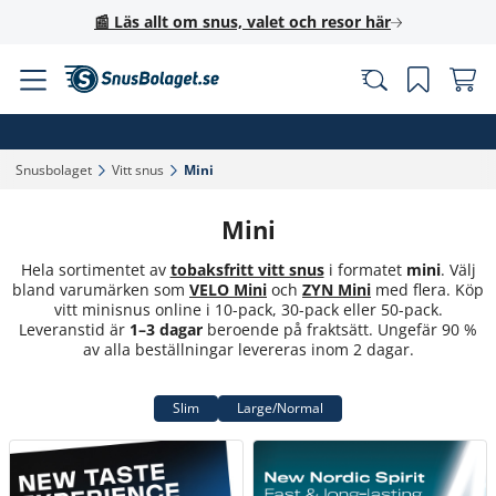
📰 Läs allt om snus, valet och resor här
Snusbolaget‎
Vitt snus‎
Mini‎
Mini
Hela sortimentet av
tobaksfritt vitt snus
i formatet
mini
. Välj
bland varumärken som
VELO Mini
och
ZYN Mini
med flera. Köp
vitt minisnus online i 10-pack, 30-pack eller 50-pack.
Leveranstid är
1–3 dagar
beroende på fraktsätt. Ungefär 90 %
av alla beställningar levereras inom 2 dagar.
Slim
Large/Normal