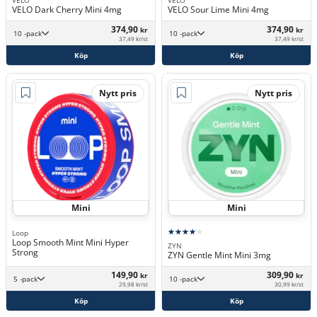
VELO
VELO
VELO Dark Cherry Mini 4mg
VELO Sour Lime Mini 4mg
374,90
374,90
kr
kr
10 -pack
10 -pack
37,49 kr/st
37,49 kr/st
Köp
Köp
Nytt pris
Nytt pris
Mini
Mini
Loop
Loop Smooth Mint Mini Hyper
ZYN
Strong
ZYN Gentle Mint Mini 3mg
149,90
309,90
kr
kr
5 -pack
10 -pack
29,98 kr/st
30,99 kr/st
Köp
Köp