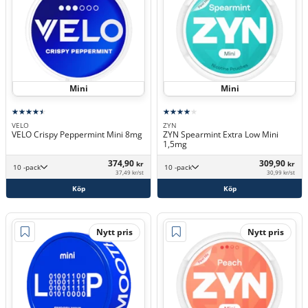
Mini
Mini
VELO
ZYN
VELO Crispy Peppermint Mini 8mg
ZYN Spearmint Extra Low Mini
1,5mg
374,90
309,90
kr
kr
10 -pack
10 -pack
37,49 kr/st
30,99 kr/st
Köp
Köp
Nytt pris
Nytt pris