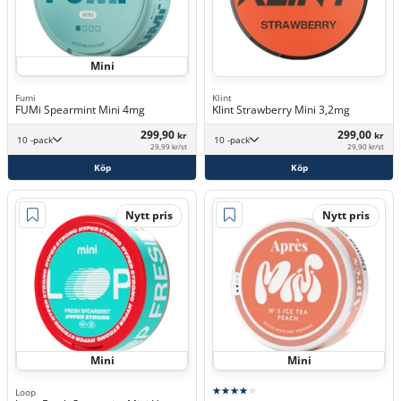
Mini
Fumi
Klint
FUMi Spearmint Mini 4mg
Klint Strawberry Mini 3,2mg
299,90
299,00
kr
kr
10 -pack
10 -pack
29,99 kr/st
29,90 kr/st
Köp
Köp
Nytt pris
Nytt pris
Mini
Mini
Loop