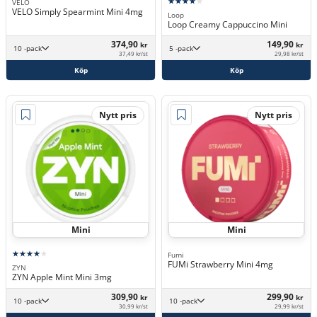
VELO
VELO Simply Spearmint Mini 4mg
Loop
Loop Creamy Cappuccino Mini
374,90
149,90
kr
kr
10 -pack
5 -pack
37,49 kr/st
29,98 kr/st
Köp
Köp
Nytt pris
Nytt pris
Mini
Mini
Fumi
FUMi Strawberry Mini 4mg
ZYN
ZYN Apple Mint Mini 3mg
309,90
299,90
kr
kr
10 -pack
10 -pack
30,99 kr/st
29,99 kr/st