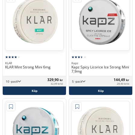
KLAR
Kapz
KLAR Mint Strong Mini 6mg
Kapz Spicy Licorice Ice Strong Mini
7,9mg
329,90
144,49
kr
kr
10 -pack
5 -pack
32,99 kr/st
28,90 kr/st
Köp
Köp