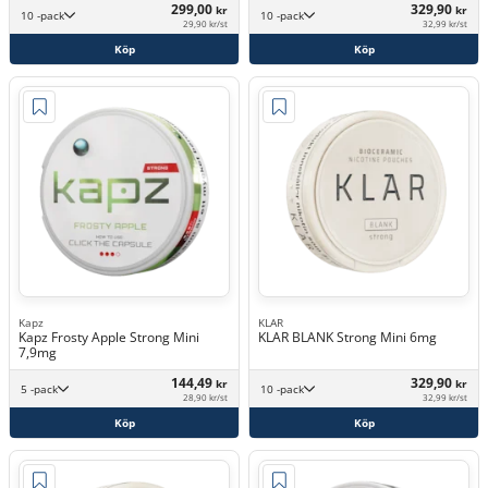
299,00
329,90
kr
kr
10 -pack
10 -pack
29,90 kr/st
32,99 kr/st
Köp
Köp
Kapz
KLAR
Kapz Frosty Apple Strong Mini
KLAR BLANK Strong Mini 6mg
7,9mg
144,49
329,90
kr
kr
5 -pack
10 -pack
28,90 kr/st
32,99 kr/st
Köp
Köp