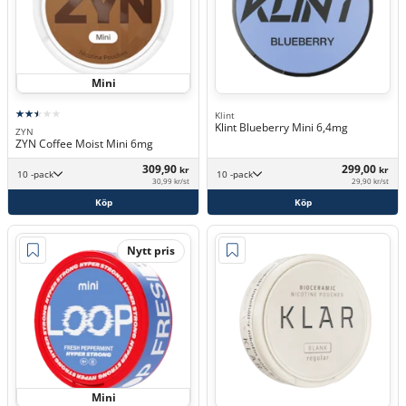
Mini
Klint
Klint Blueberry Mini 6,4mg
ZYN
ZYN Coffee Moist Mini 6mg
309,90
299,00
kr
kr
10 -pack
10 -pack
30,99 kr/st
29,90 kr/st
Köp
Köp
Nytt pris
Mini