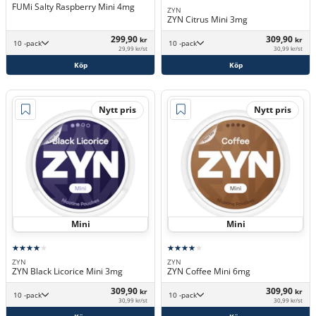
FUMi Salty Raspberry Mini 4mg
ZYN
ZYN Citrus Mini 3mg
299,90
309,90
kr
kr
10 -pack
10 -pack
29,99 kr/st
30,99 kr/st
Köp
Köp
Nytt pris
Nytt pris
Mini
Mini
ZYN
ZYN
ZYN Black Licorice Mini 3mg
ZYN Coffee Mini 6mg
309,90
309,90
kr
kr
10 -pack
10 -pack
30,99 kr/st
30,99 kr/st