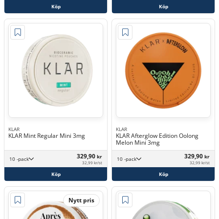
Köp
Köp
KLAR
KLAR
KLAR Mint Regular Mini 3mg
KLAR Afterglow Edition Oolong
Melon Mini 3mg
329,90
329,90
kr
kr
10 -pack
10 -pack
32,99 kr/st
32,99 kr/st
Köp
Köp
Nytt pris