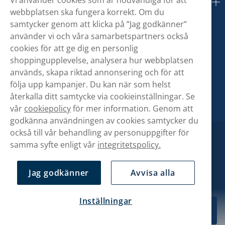
Om oss
webbplatsen ska fungera korrekt. Om du
samtycker genom att klicka på ”Jag godkänner”
använder vi och våra samarbetspartners också
cookies för att ge dig en personlig
shoppingupplevelse, analysera hur webbplatsen
används, skapa riktad annonsering och för att
följa upp kampanjer. Du kan när som helst
återkalla ditt samtycke via cookieinställningar. Se
vår
cookiepolicy
för mer information. Genom att
godkänna användningen av cookies samtycker du
också till vår behandling av personuppgifter för
samma syfte enligt vår
integritetspolicy.
Jag godkänner
Avvisa alla
Inställningar
269,90 kr
Köp
10-pack
Copyright © Snusbolaget