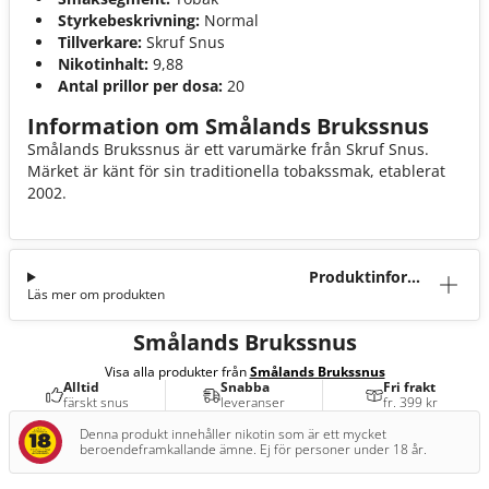
Styrkebeskrivning:
Normal
Tillverkare:
Skruf Snus
Nikotinhalt:
9,88
Antal prillor per dosa:
20
Information om Smålands Brukssnus
Smålands Brukssnus är ett varumärke från Skruf Snus.
Märket är känt för sin traditionella tobakssmak, etablerat
2002.
Produktinforma
Läs mer om produkten
tion
Smålands Brukssnus
Visa alla produkter från
Smålands Brukssnus
Alltid
Snabba
Fri frakt
färskt snus
leveranser
fr. 399 kr
Denna produkt innehåller nikotin som är ett mycket
beroendeframkallande ämne. Ej för personer under 18 år.