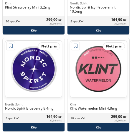
Klint
Nordic Spirit
Klint Strawberry Mini 3,2mg
Nordic Spirit Icy Peppermint
10,5mg
299,00
164,90
kr
kr
10 -pack
5 -pack
29,90 kr/st
32,98 kr/st
Köp
Köp
Nytt pris
Nytt pris
Nordic Spirit
Klint
Nordic Spirit Blueberry 8,4mg
Klint Watermelon Mini 4,8mg
164,90
299,00
kr
kr
5 -pack
10 -pack
32,98 kr/st
29,90 kr/st
Köp
Köp