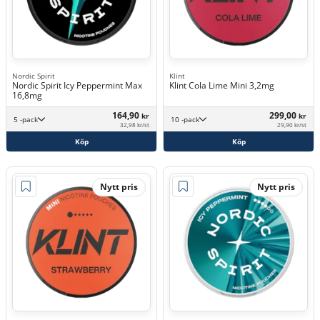
Nordic Spirit
Klint
Nordic Spirit Icy Peppermint Max
Klint Cola Lime Mini 3,2mg
16,8mg
164,90
299,00
kr
kr
5 -pack
10 -pack
32,98 kr/st
29,90 kr/st
Köp
Köp
Nytt pris
Nytt pris