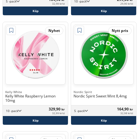
5 -pack
10 -pack
32,98 kr/st
29,90 kr/st
Köp
Köp
Nyhet
Nytt pris
Kelly White
Nordic Spirit
Kelly White Raspberry Lemon
Nordic Spirit Sweet Mint 8,4mg
10mg
329,90
164,90
kr
kr
10 -pack
5 -pack
32,99 kr/st
32,98 kr/st
Köp
Köp