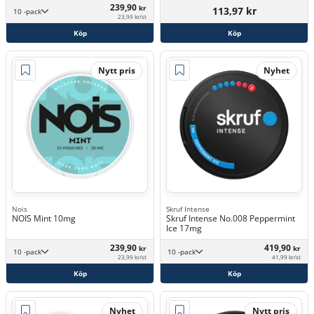
239,90
kr
113,97 kr
10 -pack
23,99 kr/st
Köp
Köp
Nytt pris
Nyhet
Nois
Skruf Intense
NOIS Mint 10mg
Skruf Intense No.008 Peppermint
Ice 17mg
239,90
419,90
kr
kr
10 -pack
10 -pack
23,99 kr/st
41,99 kr/st
Köp
Köp
Nyhet
Nytt pris