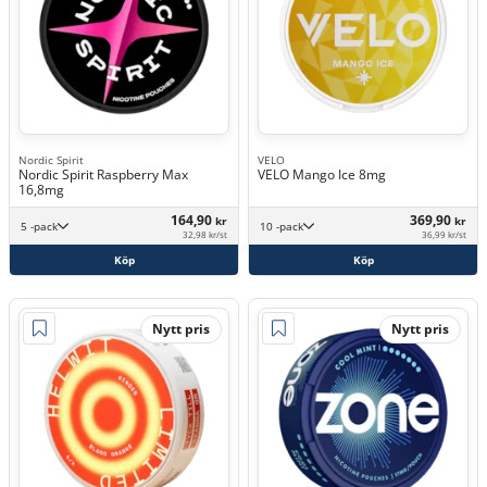
Nordic Spirit
VELO
Nordic Spirit Raspberry Max
VELO Mango Ice 8mg
16,8mg
164,90
369,90
kr
kr
5 -pack
10 -pack
32,98 kr/st
36,99 kr/st
Köp
Köp
Nytt pris
Nytt pris