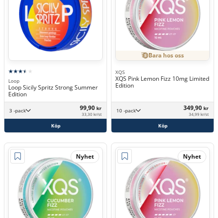
Bara hos oss
XQS
XQS Pink Lemon Fizz 10mg Limited
Loop
Edition
Loop Sicily Spritz Strong Summer
Edition
99,90
349,90
kr
kr
3 -pack
10 -pack
33,30 kr/st
34,99 kr/st
Köp
Köp
Nyhet
Nyhet