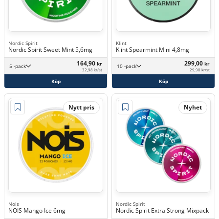
Nordic Spirit
Klint
Nordic Spirit Sweet Mint 5,6mg
Klint Spearmint Mini 4,8mg
164,90
299,00
kr
kr
5 -pack
10 -pack
32,98 kr/st
29,90 kr/st
Köp
Köp
Nytt pris
Nyhet
Nois
Nordic Spirit
NOIS Mango Ice 6mg
Nordic Spirit Extra Strong Mixpack