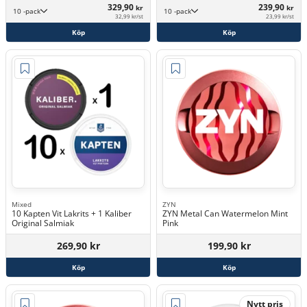
329,90
239,90
kr
kr
10 -pack
10 -pack
32,99 kr/st
23,99 kr/st
Köp
Köp
Mixed
ZYN
10 Kapten Vit Lakrits + 1 Kaliber
ZYN Metal Can Watermelon Mint
Original Salmiak
Pink
269,90 kr
199,90 kr
Köp
Köp
Nytt pris