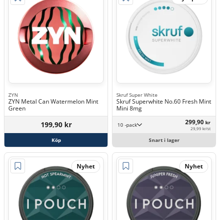
ZYN
Skruf Super White
ZYN Metal Can Watermelon Mint
Skruf Superwhite No.60 Fresh Mint
Green
Mini 8mg
299,90
kr
199,90 kr
10 -pack
29,99 kr/st
Köp
Snart i lager
Nyhet
Nyhet