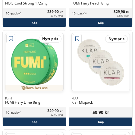
NOIS Cool Strong 17,5mg
FUMi Fiery Peach 8mg
239,90
329,90
kr
kr
10 -pack
10 -pack
23,99 kr/st
32,99 kr/st
Köp
Köp
Nytt pris
Nytt pris
Bara hos oss
Fumi
KLAR
FUMi Fiery Lime 8mg
Klar Mixpack
329,90
kr
59,90 kr
10 -pack
32,99 kr/st
Köp
Köp