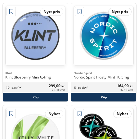
Nytt pris
Nytt pris
Klint
Nordic Spirit
Klint Blueberry Mini 6,4mg
Nordic Spirit Frosty Mint 10,5mg
299,00
164,90
kr
kr
10 -pack
5 -pack
29,90 kr/st
32,98 kr/st
Köp
Köp
Nyhet
Nyhet