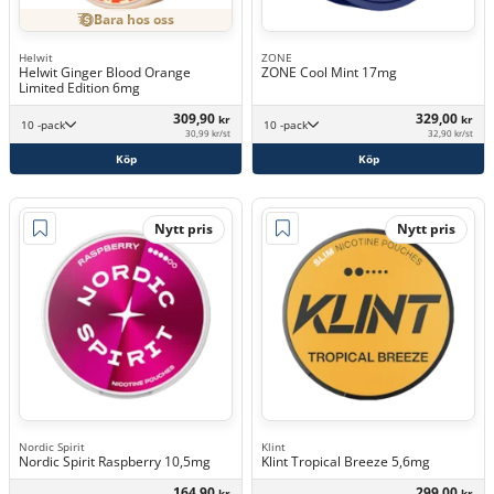
Bara hos oss
Helwit
ZONE
Helwit Ginger Blood Orange
ZONE Cool Mint 17mg
Limited Edition 6mg
309,90
329,00
kr
kr
10 -pack
10 -pack
30,99 kr/st
32,90 kr/st
Köp
Köp
Nytt pris
Nytt pris
Nordic Spirit
Klint
Nordic Spirit Raspberry 10,5mg
Klint Tropical Breeze 5,6mg
164,90
299,00
kr
kr