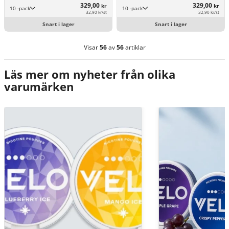
329,00
329,00
kr
kr
10 -pack
10 -pack
32,90 kr/st
32,90 kr/st
Snart i lager
Snart i lager
Visar
56
av
56
artiklar
Läs mer om nyheter från olika
varumärken