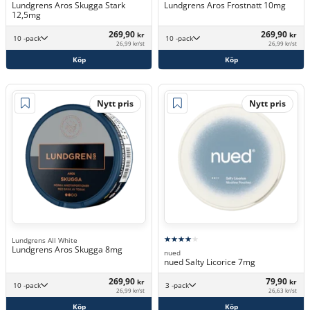
Lundgrens Aros Skugga Stark
Lundgrens Aros Frostnatt 10mg
12,5mg
269,90
269,90
kr
kr
10 -pack
10 -pack
26,99 kr/st
26,99 kr/st
Köp
Köp
Nytt pris
Nytt pris
Lundgrens All White
Lundgrens Aros Skugga 8mg
nued
nued Salty Licorice 7mg
269,90
79,90
kr
kr
10 -pack
3 -pack
26,99 kr/st
26,63 kr/st
Köp
Köp