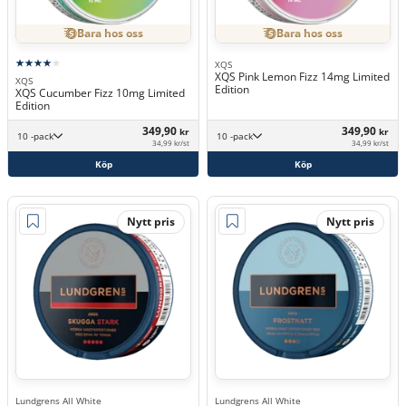
Bara hos oss
Bara hos oss
XQS
XQS Pink Lemon Fizz 14mg Limited
XQS
Edition
XQS Cucumber Fizz 10mg Limited
Edition
349,90
349,90
kr
kr
10 -pack
10 -pack
34,99 kr/st
34,99 kr/st
Köp
Köp
Nytt pris
Nytt pris
Lundgrens All White
Lundgrens All White