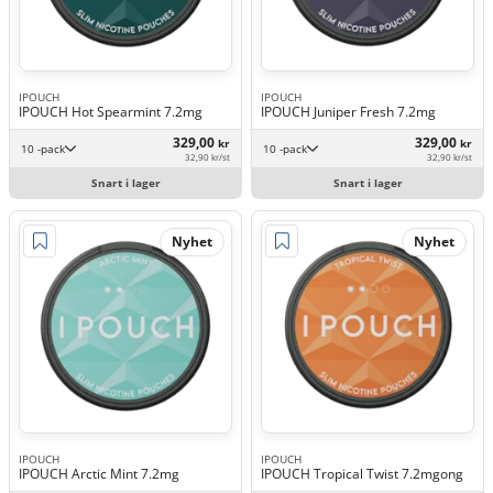
IPOUCH
IPOUCH
IPOUCH Hot Spearmint 7.2mg
IPOUCH Juniper Fresh 7.2mg
329,00
329,00
kr
kr
10 -pack
10 -pack
32,90 kr/st
32,90 kr/st
Snart i lager
Snart i lager
Nyhet
Nyhet
IPOUCH
IPOUCH
IPOUCH Arctic Mint 7.2mg
IPOUCH Tropical Twist 7.2mgong