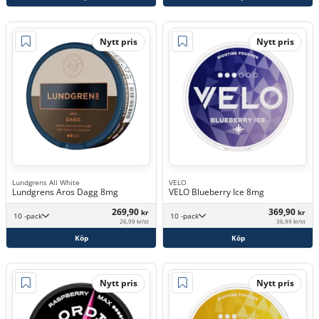
Nytt pris
Nytt pris
Lundgrens All White
VELO
Lundgrens Aros Dagg 8mg
VELO Blueberry Ice 8mg
269,90
369,90
kr
kr
10 -pack
10 -pack
26,99 kr/st
36,99 kr/st
Köp
Köp
Nytt pris
Nytt pris