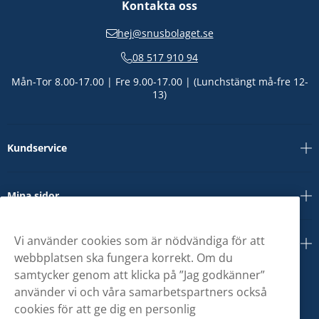
Kontakta oss
hej@snusbolaget.se
08 517 910 94
Mån-Tor 8.00-17.00 | Fre 9.00-17.00 | (Lunchstängt må-fre 12-
13)
Kundservice
Mina sidor
Vi använder cookies som är nödvändiga för att
Om oss
webbplatsen ska fungera korrekt. Om du
samtycker genom att klicka på ”Jag godkänner”
använder vi och våra samarbetspartners också
cookies för att ge dig en personlig