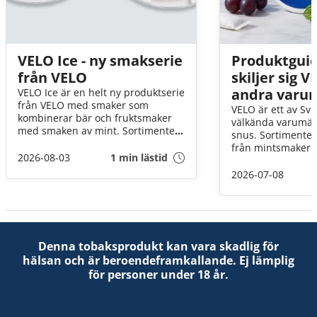
VELO Ice - ny smakserie
Produktguid
från VELO
skiljer sig 
andra varu
VELO Ice är en helt ny produktserie
från VELO med smaker som
VELO är ett av Sv
kombinerar bär och fruktsmaker
välkända varumär
med smaken av mint. Sortimentet
snus. Sortimentet 
består till en början av två nya
från mintsmaker ti
smaker : VELO Blueberry Ice och
2026-08-03
1 min lästid
alternativ och finn
VELO Mango Ice. Båda produkter
nikotinstyrkor. O
2026-07-08
innehåller 8 mg nikotin per portion
eller van snusare 
och har ett slim-format.
alternativ att välj
Denna tobaksprodukt kan vara skadlig för
hälsan och är beroendeframkallande. Ej lämplig
för personer under 18 år.