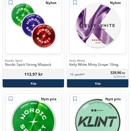
Nyhet
Nyhet
Nordic Spirit
Kelly White
Nordic Spirit Strong Mixpack
Kelly White Minty Grape 10mg
329,90
kr
113,97 kr
10 -pack
32,99 kr/st
Köp
Köp
Nytt pris
Nytt pris