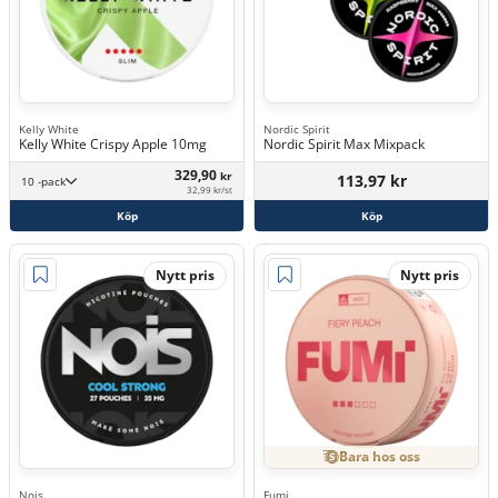
Kelly White
Nordic Spirit
Kelly White Crispy Apple 10mg
Nordic Spirit Max Mixpack
329,90
kr
113,97 kr
10 -pack
32,99 kr/st
Köp
Köp
Nytt pris
Nytt pris
Bara hos oss
Nois
Fumi