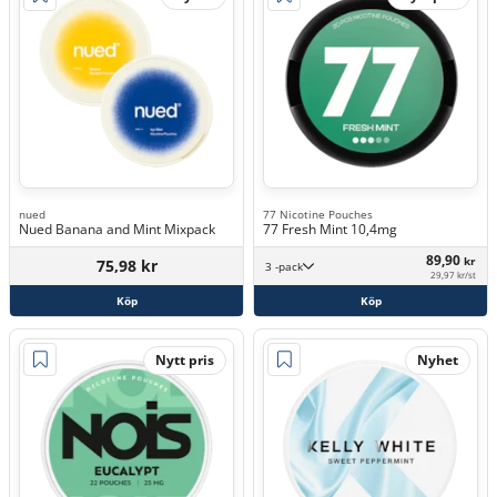
nued
77 Nicotine Pouches
Nued Banana and Mint Mixpack
77 Fresh Mint 10,4mg
89,90
kr
75,98 kr
3 -pack
29,97 kr/st
Köp
Köp
Nytt pris
Nyhet