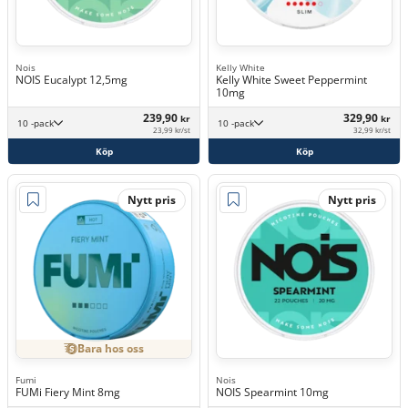
Nois
Kelly White
NOIS Eucalypt 12,5mg
Kelly White Sweet Peppermint
10mg
239,90
329,90
kr
kr
10 -pack
10 -pack
23,99 kr/st
32,99 kr/st
Köp
Köp
Nytt pris
Nytt pris
Bara hos oss
Fumi
Nois
FUMi Fiery Mint 8mg
NOIS Spearmint 10mg