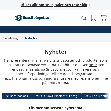
📰 Läs allt om snus, valet och resor här
Snusbolaget‎
Nyheter‎
Nyheter
Här presenterar vi alla nya vita snussorter och produkter som
lanserats de senaste veckorna. Här hittar du även
snus
som
endast lanserats på Snusbolaget och kan levereras i
specialförpackningar eller vara tidsbegränsade.
Tips: Hjälp gärna oss och andra snusare med recensioner inne
på produkterna.
💎 Bara hos oss
VELO Guava Passionfruit 8mg
XQS The Menthol
Läs mer om senaste nyheterna