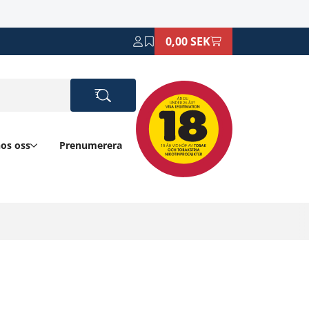
0,00 SEK
hos oss
Prenumerera