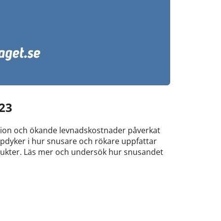
23
lation och ökande levnadskostnader påverkat
updyker i hur snusare och rökare uppfattar
dukter. Läs mer och undersök hur snusandet