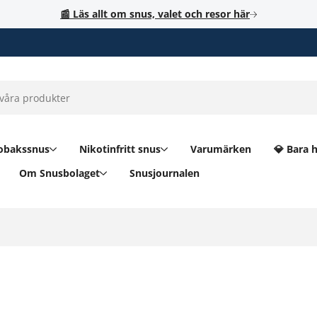
📰 Läs allt om snus, valet och resor här
obakssnus
Nikotinfritt snus
Varumärken
💎 Bara 
Om Snusbolaget
Snusjournalen