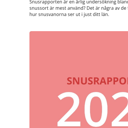
Snusrapporten är en årlig undersökning bland
snussort är mest använd? Det är några av de f
hur snusvanorna ser ut i just ditt län.