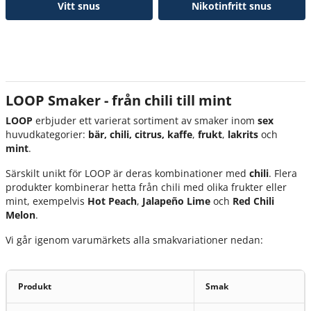
Vitt snus
Nikotinfritt snus
LOOP Smaker - från chili till mint
LOOP
erbjuder ett varierat sortiment av smaker inom
sex
huvudkategorier:
bär, chili, citrus, kaffe
,
frukt
,
lakrits
och
mint
.
Särskilt unikt för LOOP är deras kombinationer med
chili
. Flera
produkter kombinerar hetta från chili med olika frukter eller
mint, exempelvis
Hot Peach
,
Jalapeño Lime
och
Red Chili
Melon
.
Vi går igenom varumärkets alla smakvariationer nedan:
Produkt
Smak