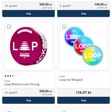
359,90
149,90
kr
kr
10 -pack
5 -pack
35,99 kr/st
29,98 kr/st
Köp
Köp
Loop
Loop Ice Mixpack
Loop
Loop Blackcurrant Strong
359,90
kr
116,97 kr
10 -pack
35,99 kr/st
Köp
Köp