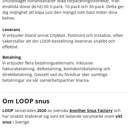
Snusbolaget tillhandahåller olika förpackningsstorlekar, från
enskilda dosor (kr/st) till 5-pack, 10-pack och 30-pack. Detta ger
dig möjlighet att köpa just den mängd som bäst möter dina
behov.
Leverans
Vi erbjuder bland annat CityMail, Postnord och Instabox, vilket
säkerställer att din LOOP-beställning levereras snabbt och
effektivt.
Betalning
Vi erbjuder flera betalningsalternativ, inklusive
fakturabetalning, delbetalning, kontokortsbetalning och
direktbetalning. Oavsett vad du föredrar sker samtliga
betalningar via vår samarbetspartner Klarna.
Om LOOP snus
LOOP
lanserades
2020
av svenska
Another Snus Factory
och
har snabbt etablerat sig som ett ledande varumärke inom
vitt
snus
i Sverige.