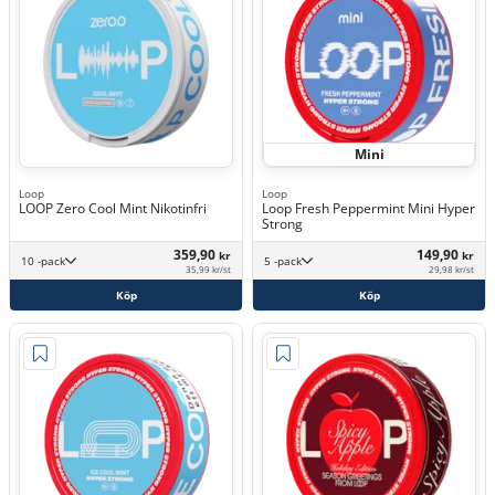
Mini
Loop
Loop
LOOP Zero Cool Mint Nikotinfri
Loop Fresh Peppermint Mini Hyper
Strong
359,90
149,90
kr
kr
10 -pack
5 -pack
35,99 kr/st
29,98 kr/st
Köp
Köp