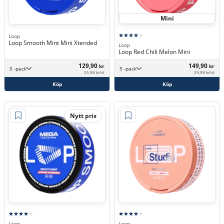
Mini
Loop
Loop Smooth Mint Mini Xtended
Loop
Loop Red Chili Melon Mini
129,90
149,90
kr
kr
5 -pack
5 -pack
25,98 kr/st
29,98 kr/st
Köp
Köp
Nytt pris
Loop
Loop