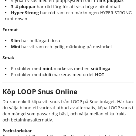
Styrkan visas med ett pluppsystem från
1 till 5 pluppar
.
3–4 pluppar
har röd färg för att visa högre nikotinhalt
Hyper Strong
har röd ram och märkningen
HYPER STRONG
runt dosan
Format
Slim
har helfärgad dosa
Mini
har vit ram och tydlig märkning på doslocket
Smak
Produkter med
mint
markeras med en
snöflinga
Produkter med
chili
markeras med ordet
HOT
Köp LOOP Snus Online
Du kan enkelt köpa vitt snus från LOOP på Snusbolaget. Här kan
du välja bland ett varierat utbud av alternativ, köpa LOOP snus i
den mängd som passar dig bäst, och välja mellan olika frakt-
och betalningsalternativ.
Packstorlekar