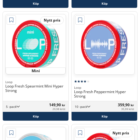
Köp
Köp
Nytt pris
Mini
Loop
Loop Fresh Spearmint Mini Hyper
Loop
Strong
Loop Fresh Peppermint Hyper
Strong
149,90
359,90
kr
kr
5 -pack
10 -pack
29,98 kr/st
35,99 kr/st
Köp
Köp
Nytt pris