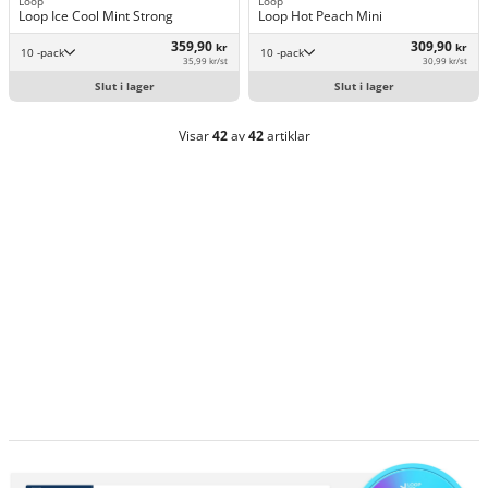
Loop
Loop
Loop Ice Cool Mint Strong
Loop Hot Peach Mini
359,90
309,90
kr
kr
10 -pack
10 -pack
35,99 kr/st
30,99 kr/st
Slut i lager
Slut i lager
Visar
42
av
42
artiklar