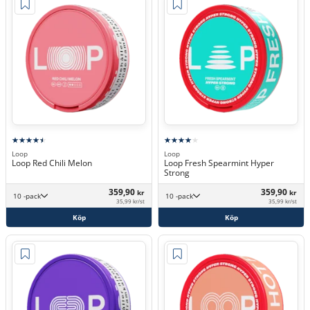
Loop
Loop
Loop Red Chili Melon
Loop Fresh Spearmint Hyper
Strong
359,90
359,90
kr
kr
10 -pack
10 -pack
35,99 kr/st
35,99 kr/st
Köp
Köp