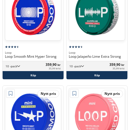
Loop
Loop
Loop Smooth Mint Hyper Strong
Loop Jalapeño Lime Extra Strong
359,90
359,90
kr
kr
10 -pack
10 -pack
35,99 kr/st
35,99 kr/st
Köp
Köp
Nytt pris
Nytt pris