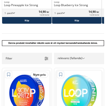
Loop
Loop
L
Loop Pineapple Ice Strong
Loop Blueberry Ice Strong
L
14,90
14,90
kr
kr
1 -pack
1 -pack
14,90 kr/st
14,90 kr/st
Köp
Köp
relevans (fallande)
Filter
Nytt pris