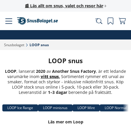
📰 Läs allt om snus, valet och resor här
Snusbolaget‎
LOOP snus‎
LOOP snus
LOOP
, lanserat
2020
av
Another Snus Factory
, är ett ledande
varumärke inom
vitt snus
.
Sortimentet rymmer ett urval av
smaker, format och styrkor - inklusive nikotinfritt snus. Köp
LOOP stock snus online i 5-pack, 10-pack eller 30-pack.
Leveranstid är
1–3 dagar
beroende på fraktsätt.
LOOP Ice Range
LOOP minisnus
LOOP Mint
LOOP Normal
Läs mer om Loop