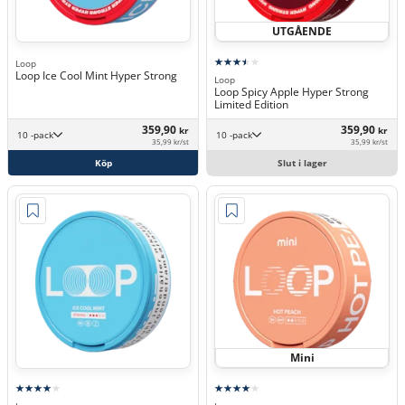
UTGÅENDE
Loop
Loop Ice Cool Mint Hyper Strong
Loop
Loop Spicy Apple Hyper Strong
Limited Edition
359,90
359,90
kr
kr
10 -pack
10 -pack
35,99 kr/st
35,99 kr/st
Köp
Slut i lager
Mini