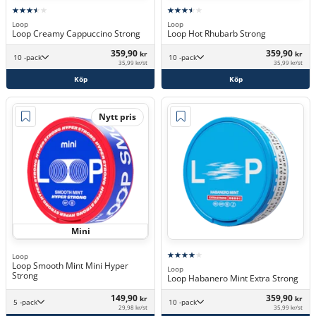
Loop
Loop
Loop Creamy Cappuccino Strong
Loop Hot Rhubarb Strong
359,90
359,90
kr
kr
10 -pack
10 -pack
35,99 kr/st
35,99 kr/st
Köp
Köp
Nytt pris
Mini
Loop
Loop Smooth Mint Mini Hyper
Loop
Strong
Loop Habanero Mint Extra Strong
149,90
359,90
kr
kr
5 -pack
10 -pack
29,98 kr/st
35,99 kr/st