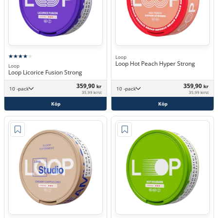
Loop
Loop Hot Peach Hyper Strong
Loop
Loop Licorice Fusion Strong
359,90
359,90
kr
kr
10 -pack
10 -pack
35,99 kr/st
35,99 kr/st
Köp
Köp