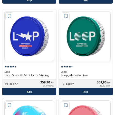
Köp
Köp
Loop
Loop
Loop Smooth Mint Extra Strong
Loop Jalapeño Lime
359,90
359,90
kr
kr
10 -pack
10 -pack
35,99 kr/st
35,99 kr/st
Köp
Köp