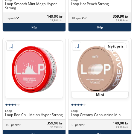
Loop Smooth Mint Mega Hyper
Loop Hot Peach Strong
Strong
149,90
359,90
kr
kr
5 -pack
10 -pack
29,98 kr/st
35,99 kr/st
Köp
Köp
Nytt pris
Mini
Loop
Loop
Loop Red Chili Melon Hyper Strong
Loop Creamy Cappuccino Mini
359,90
149,90
kr
kr
10 -pack
5 -pack
35,99 kr/st
29,98 kr/st