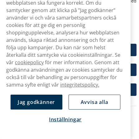
traditionellt snus, och varje prilla väger ca 1 gram. Mini Xtended
webbplatsen ska fungera korrekt. Om du
liknar det vanliga mini-formatet, men har designats för att
samtycker genom att klicka på ”Jag godkänner”
erbjuda en annorlunda känsla under läppen.
använder vi och våra samarbetspartners också
Här kan du klicka dig vidare för att se fler produkter i de olika
cookies för att ge dig en personlig
formaten:
shoppingupplevelse, analysera hur webbplatsen
används, skapa riktad annonsering och för att
följa upp kampanjer. Du kan när som helst
Slim
återkalla ditt samtycke via cookieinställningar. Se
vår
cookiepolicy
för mer information. Genom att
godkänna användningen av cookies samtycker du
Mini
också till vår behandling av personuppgifter för
samma syfte enligt vår
integritetspolicy.
Large/Normal
Jag godkänner
Avvisa alla
Relaterade artiklar
Inställningar