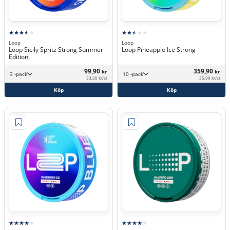
Loop
Loop
Loop Sicily Spritz Strong Summer
Loop Pineapple Ice Strong
Edition
99,90
359,90
kr
kr
3 -pack
10 -pack
33,30 kr/st
35,99 kr/st
Köp
Köp