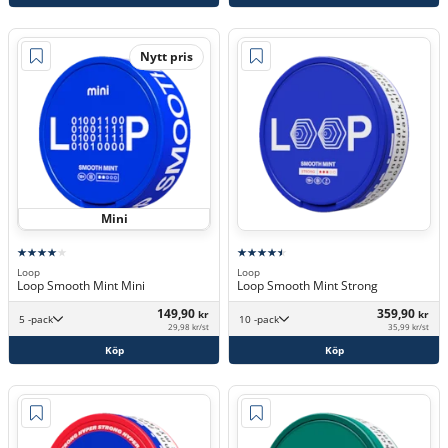
Nytt pris
Mini
Loop
Loop
Loop Smooth Mint Mini
Loop Smooth Mint Strong
149,90
359,90
kr
kr
5 -pack
10 -pack
29,98 kr/st
35,99 kr/st
Köp
Köp