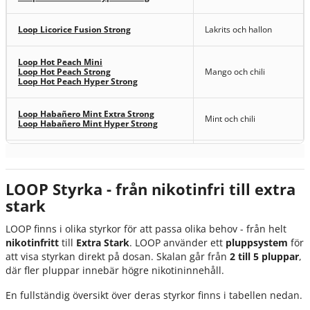
Loop Licorice Fusion Strong
Lakrits och hallon
Loop Hot Peach Mini
Loop Hot Peach Strong
Mango och chili
Loop Hot Peach Hyper Strong
Loop Habañero Mint Extra Strong
Mint och chili
Loop Habañero Mint Hyper Strong
Loop Creamy Cappuccino Mini
Kaffe, karamell och
Loop Creamy Cappuccino Strong
hasselnöt
LOOP Styrka - från nikotinfri till extra
Loop Blackcurrant Strong
(tidigare Loop
stark
Svarta vinbär
Cassis Bliss)
LOOP finns i olika styrkor för att passa olika behov - från helt
Gröna äpplen med
nikotinfritt
till
Extra Stark
. LOOP använder ett
pluppsystem
för
Loop Spicy Apple Strong
chili
att visa styrkan direkt på dosan. Skalan går från
2 till 5 pluppar
,
där fler pluppar innebär högre nikotininnehåll.
Loop Zero Cool Mint Nikotinfritt snus
Mint
En fullständig översikt över deras styrkor finns i tabellen nedan.