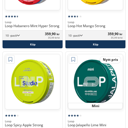
Loop
Loop
Loop Habanero Mint Hyper Strong
Loop Hot Mango Strong
359,90
359,90
kr
kr
10 -pack
10 -pack
35,99 kr/st
35,99 kr/st
Köp
Köp
Nytt pris
Mini
Loop
Loop
Loop Spicy Apple Strong
Loop Jalapeño Lime Mini