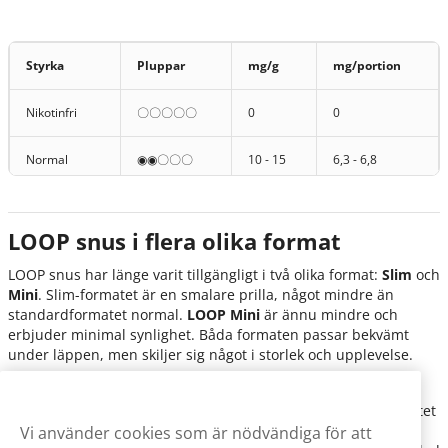
Blåbär och
Loop Blueberry Ice Strong
pepparmynta
Styrka
Pluppar
mg/g
mg/portion
Jordgubb och
Loop Strawberry Ice Strong
pepparmynta
Nikotinfri
〇〇〇〇〇
0
0
Loop Fresh Peppermint Hyper Strong
Loop Fresh Peppermint Mini Hyper
Pepparmint
Strong
Normal
◉◉〇〇〇
10 - 15
6,3 - 6,8
Loop Fresh Spearmint Hyper Strong
Normal
◉◉◉〇〇
15
9 - 9,4
Loop Fresh Spearmint Mini Hyper
Spearmint
Strong
LOOP snus i flera olika format
Stark
◉◉◉◉〇
20
12,5
LOOP snus har länge varit tillgängligt i två olika format:
Slim
och
Loop Pineapple Ice Strong
Ananas och mint
Mini
. Slim-formatet är en smalare prilla, något mindre än
Extra stark
◉◉◉◉◉
25
15,6
standardformatet normal.
LOOP Mini
är ännu mindre och
Loop Sicily Spritz Strong Summer
Bitter apelsin, citrus
erbjuder minimal synlighet. Båda formaten passar bekvämt
Edition
under läppen, men skiljer sig något i storlek och upplevelse.
Under 2026
släppte LOOP
två helt nya format
för att utvidga
sortimentet ytterligare:
Mega
och
Mini Xtended
. Mega-formatet
är ett stort format (Large/Normal) som efterliknar formatet på
Vi använder cookies som är nödvändiga för att