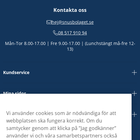
Kontakta oss
hej@snusbolaget.se
08 517 910 94
Mån-Tor 8.00-17.00 | Fre 9.00-17.00 | (Lunchstängt må-fre 12-
13)
Kundservice
Mina sidor
Vi använder cookies som är nödvändiga för att
Om oss
webbplatsen ska fungera korrekt. Om du
samtycker genom att klicka på ”Jag godkänner”
använder vi och våra samarbetspartners också