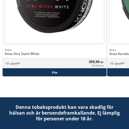
Knox
Knox
Knox Xtra Stark White
Knox Karakt
309,90
kr
10 -pack
10 -pack
30,99 kr/st
Köp
Denna tobaksprodukt kan vara skadlig för
hälsan och är beroendeframkallande. Ej lämplig
för personer under 18 år.