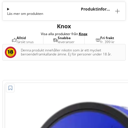
Produktinforma
Läs mer om produkten
tion
Knox
Visa alla produkter från
Knox
Alltid
Snabba
Fri frakt
färskt snus
leveranser
fr. 399 kr
Denna produkt innehåller nikotin som är ett mycket
beroendeframkallande ämne. Ej för personer under 18 år.