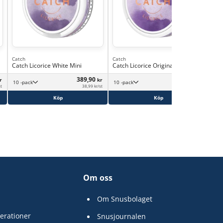
Catch
Catch
Cat
Catch Licorice White Mini
Catch Licorice Original Mini
Cat
389,90
389,90
r
kr
kr
10 -pack
10 -pack
st
38,99 kr/st
38,99 kr/st
Köp
Köp
Om oss
Om Snusbolaget
erationer
Snusjournalen