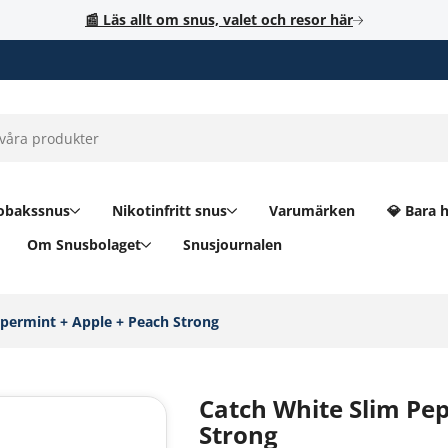
📰 Läs allt om snus, valet och resor här
obakssnus
Nikotinfritt snus
Varumärken
💎 Bara 
Om Snusbolaget
Snusjournalen
permint + Apple + Peach Strong‎
Catch White Slim Pe
Strong