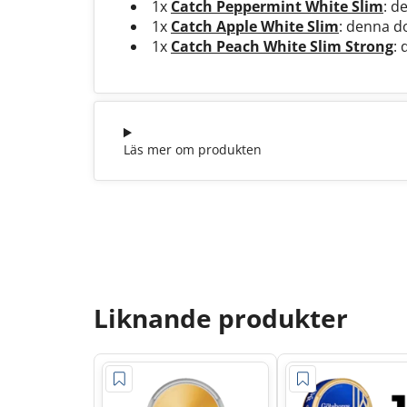
1x
Catch Peppermint White Slim
: d
1x
Catch Apple White Slim
: denna do
1x
Catch Peach White Slim Strong
: 
Läs mer om produkten
Liknande produkter