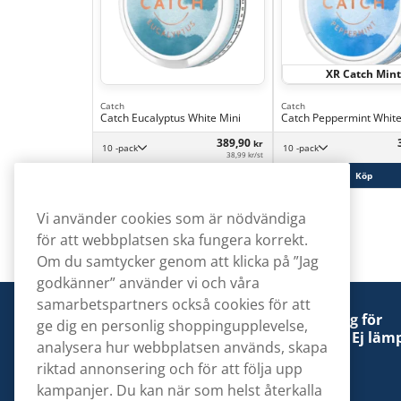
XR Catch Mint
Catch
Catch
Catch Eucalyptus White Mini
Catch Peppermint White
389,90
kr
10 -pack
10 -pack
38,99 kr/st
Köp
Köp
Vi använder cookies som är nödvändiga
för att webbplatsen ska fungera korrekt.
Om du samtycker genom att klicka på ”Jag
godkänner” använder vi och våra
samarbetspartners också cookies för att
Denna tobaksprodukt kan vara skadlig för
ge dig en personlig shoppingupplevelse,
hälsan och är beroendeframkallande. Ej lämp
analysera hur webbplatsen används, skapa
för personer under 18 år.
riktad annonsering och för att följa upp
kampanjer. Du kan när som helst återkalla