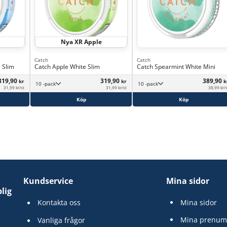
Nya XR Apple
Catch
Catch
 Slim
Catch Apple White Slim
Catch Spearmint White Mini
319,90
319,90
389,90
kr
kr
k
10 -pack
10 -pack
31,99 kr/st
31,99 kr/st
38,99 kr/
Köp
Köp
Kundservice
Mina sidor
lig
Kontakta oss
Mina sidor
Mina prenum
Vanliga frågor