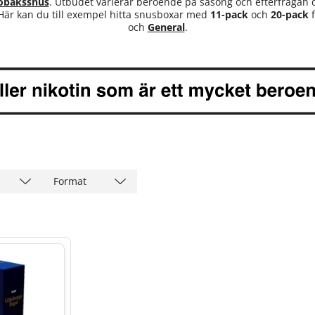
obakssnus
. Utbudet varierar beroende på säsong och efterfrågan 
 Här kan du till exempel hitta snusboxar med
11-pack
och
20-pack
f
och
General
.
Format