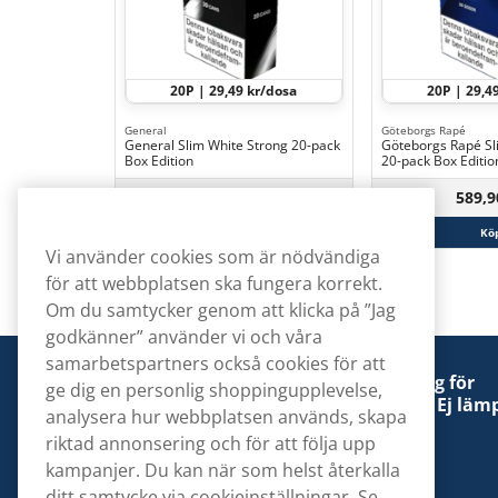
20P | 29,49 kr/dosa
20P | 29,4
General
Göteborgs Rapé
General Slim White Strong 20-pack
Göteborgs Rapé Sli
Box Edition
20-pack Box Editio
589,90 kr
589,9
Köp
Kö
Vi använder cookies som är nödvändiga
för att webbplatsen ska fungera korrekt.
Om du samtycker genom att klicka på ”Jag
godkänner” använder vi och våra
samarbetspartners också cookies för att
Denna tobaksprodukt kan vara skadlig för
ge dig en personlig shoppingupplevelse,
hälsan och är beroendeframkallande. Ej lämp
analysera hur webbplatsen används, skapa
för personer under 18 år.
riktad annonsering och för att följa upp
kampanjer. Du kan när som helst återkalla
ditt samtycke via cookieinställningar. Se