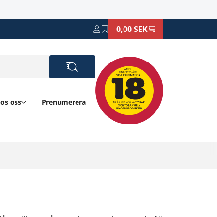
0,00 SEK
hos oss
Prenumerera