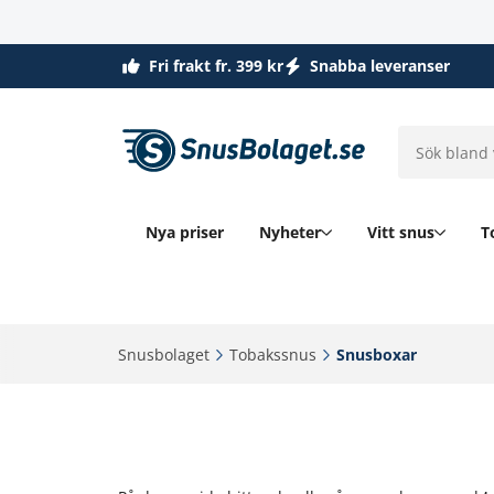
Fri frakt fr. 399 kr
Snabba leveranser
Nya priser
Nyheter
Vitt snus
T
Snusbolaget‎
Tobakssnus‎
Snusboxar‎