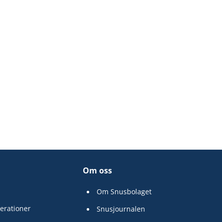
Om oss
Om Snusbolaget
erationer
Snusjournalen