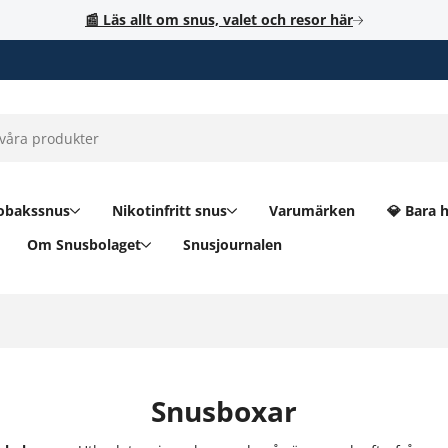
📰 Läs allt om snus, valet och resor här
obakssnus
Nikotinfritt snus
Varumärken
💎 Bara 
Om Snusbolaget
Snusjournalen
Snusboxar