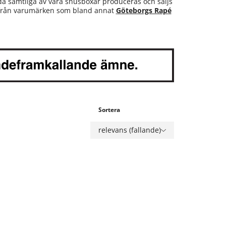
då samtliga av våra snusboxar produceras och säljs
rån varumärken som bland annat
Göteborgs Rapé
Sortera
relevans (fallande)