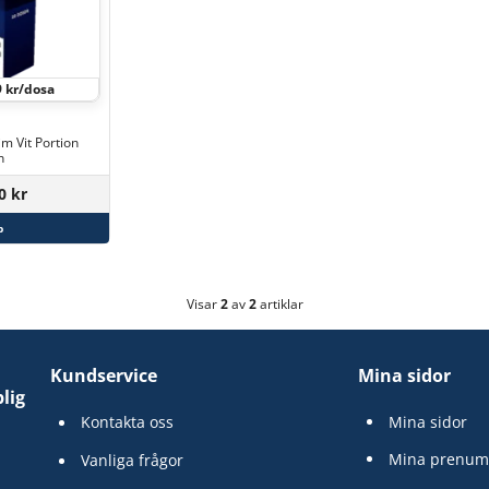
9 kr/dosa
m Vit Portion
n
0 kr
p
Visar
2
av
2
artiklar
Kundservice
Mina sidor
lig
Kontakta oss
Mina sidor
Mina prenum
Vanliga frågor