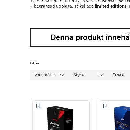
På denna sida hittar du alla våra snusboxar med
t
i begränsad upplaga, så kallade
limited editions
.
Filter
Varumärke
Styrka
Smak