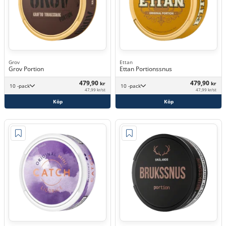
Grov
Ettan
Grov Portion
Ettan Portionssnus
479,90
479,90
kr
kr
10 -pack
10 -pack
47,99 kr/st
47,99 kr/st
Köp
Köp