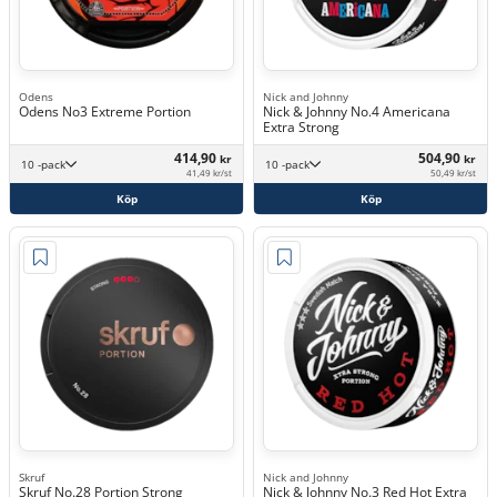
Odens
Nick and Johnny
Odens No3 Extreme Portion
Nick & Johnny No.4 Americana
Extra Strong
414,90
504,90
kr
kr
10 -pack
10 -pack
41,49 kr/st
50,49 kr/st
Köp
Köp
Skruf
Nick and Johnny
Skruf No.28 Portion Strong
Nick & Johnny No.3 Red Hot Extra