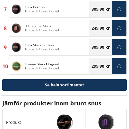
Knox Portion
7
309,90 kr
10 -pack
/
Traditionell
LD Original Stark
8
249,90 kr
10 -pack
/
Traditionell
Knox Stark Portion
9
309,90 kr
10 -pack
/
Traditionell
Kronan Stark Original
10
299,90 kr
10 -pack
/
Traditionell
Se hela sortimentet
Jämför produkter inom brunt snus
Produkt