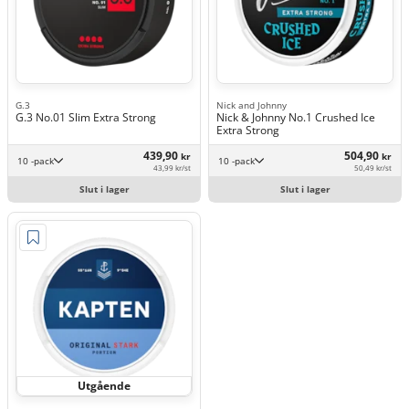
G.3
Nick and Johnny
G.3 No.01 Slim Extra Strong
Nick & Johnny No.1 Crushed Ice
Extra Strong
439,90
504,90
kr
kr
10 -pack
10 -pack
43,99 kr/st
50,49 kr/st
Slut i lager
Slut i lager
Utgående