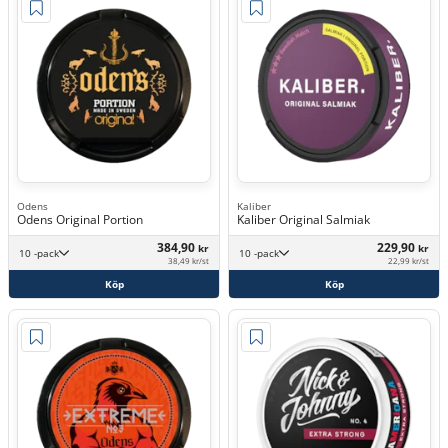
Odens
Kaliber
Odens Original Portion
Kaliber Original Salmiak
384,90
229,90
kr
kr
10 -pack
10 -pack
38,49 kr/st
22,99 kr/st
Köp
Köp