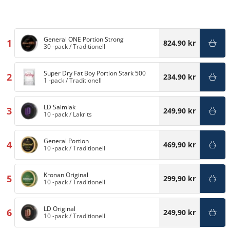
General ONE Portion Strong
1
824,90 kr
30 -pack
/
Traditionell
Super Dry Fat Boy Portion Stark 500
2
234,90 kr
1 -pack
/
Traditionell
LD Salmiak
3
249,90 kr
10 -pack
/
Lakrits
General Portion
4
469,90 kr
10 -pack
/
Traditionell
Kronan Original
5
299,90 kr
10 -pack
/
Traditionell
LD Original
6
249,90 kr
10 -pack
/
Traditionell