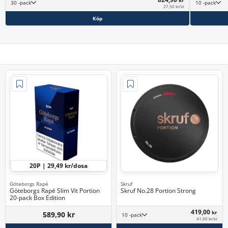
30 -pack
10 -pack
27,50 kr/st
Köp
20P | 29,49 kr/dosa
Göteborgs Rapé
Skruf
Göteborgs Rapé Slim Vit Portion
Skruf No.28 Portion Strong
20-pack Box Edition
419,00
kr
589,90 kr
10 -pack
41,90 kr/st