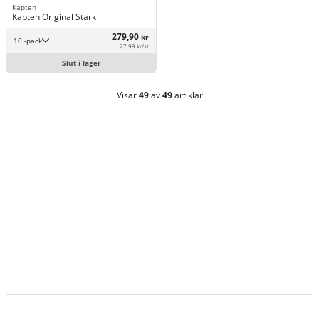
Kapten
Kapten Original Stark
279,90
kr
10 -pack
27,99 kr/st
Slut i lager
Visar
49
av
49
artiklar