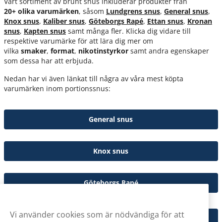
Vårt sortiment av brunt snus inkluderar produkter från
20+
olika varumärken
, såsom
Lundgrens snus
,
General snus
,
Knox snus
,
Kaliber snus
,
Göteborgs Rapé
,
Ettan snus
,
Kronan
snus
,
Kapten snus
samt många fler. Klicka dig vidare till
respektive varumärke för att lära dig mer om
vilka
smaker
,
format
,
nikotinstyrkor
samt andra egenskaper
som dessa har att erbjuda.
Nedan har vi även länkat till några av våra mest köpta
varumärken inom portionssnus:
General snus
Knox snus
Göteborgs Rapé
Vi använder cookies som är nödvändiga för att
Kaliber snus