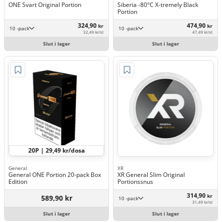
ONE Svart Original Portion
Siberia -80°C X-tremely Black
Portion
324,90
474,90
kr
kr
10 -pack
10 -pack
32,49 kr/st
47,49 kr/st
Slut i lager
Slut i lager
20P | 29,49 kr/dosa
General
XR
General ONE Portion 20-pack Box
XR General Slim Original
Edition
Portionssnus
314,90
kr
589,90 kr
10 -pack
31,49 kr/st
Slut i lager
Slut i lager