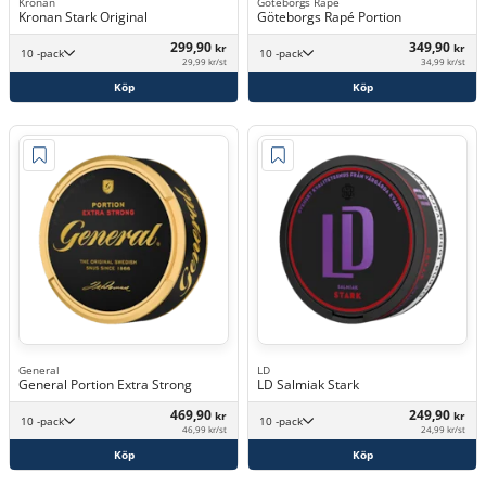
Kronan
Göteborgs Rapé
Kronan Stark Original
Göteborgs Rapé Portion
299,90
349,90
kr
kr
10 -pack
10 -pack
29,99 kr/st
34,99 kr/st
Köp
Köp
General
LD
General Portion Extra Strong
LD Salmiak Stark
469,90
249,90
kr
kr
10 -pack
10 -pack
46,99 kr/st
24,99 kr/st
Köp
Köp