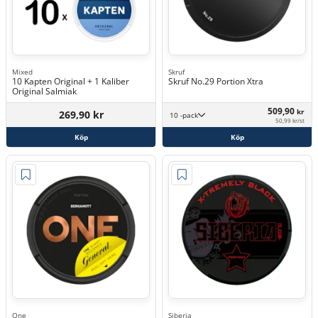
Mixed
Skruf
10 Kapten Original + 1 Kaliber
Skruf No.29 Portion Xtra
Original Salmiak
509,90
kr
269,90 kr
10 -pack
50,99 kr/st
Köp
Köp
One
Siberia