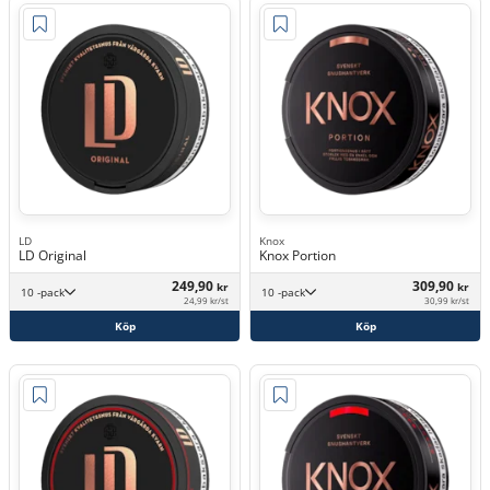
LD
Knox
LD Original
Knox Portion
249,90
309,90
kr
kr
10 -pack
10 -pack
24,99 kr/st
30,99 kr/st
Köp
Köp