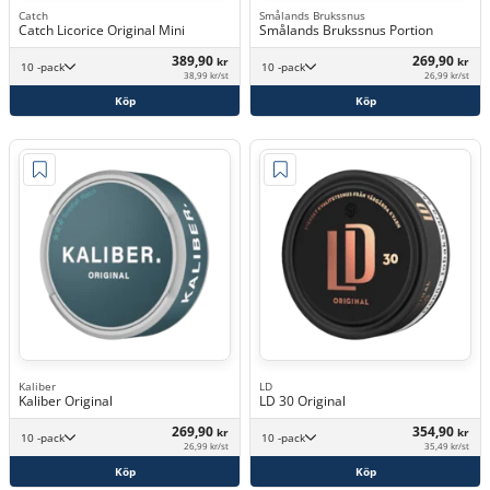
Catch
Smålands Brukssnus
Catch Licorice Original Mini
Smålands Brukssnus Portion
389,90
269,90
kr
kr
10 -pack
10 -pack
38,99 kr/st
26,99 kr/st
Köp
Köp
Kaliber
LD
Kaliber Original
LD 30 Original
269,90
354,90
kr
kr
10 -pack
10 -pack
26,99 kr/st
35,49 kr/st
Köp
Köp