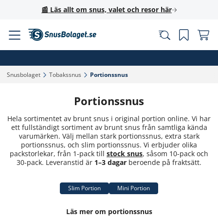
📰 Läs allt om snus, valet och resor här
Snusbolaget‎
Tobakssnus‎
Portionssnus‎
Portionssnus
Hela sortimentet av brunt snus i original portion online. Vi har
ett fullständigt sortiment av brunt snus från samtliga kända
varumärken. Välj mellan stark portionssnus, extra stark
portionssnus, och slim portionssnus. Vi erbjuder olika
packstorlekar, från 1-pack till
stock snus
, såsom 10-pack och
30-pack. Leveranstid är
1–3 dagar
beroende på fraktsätt.
Slim Portion
Mini Portion
Läs mer om portionssnus