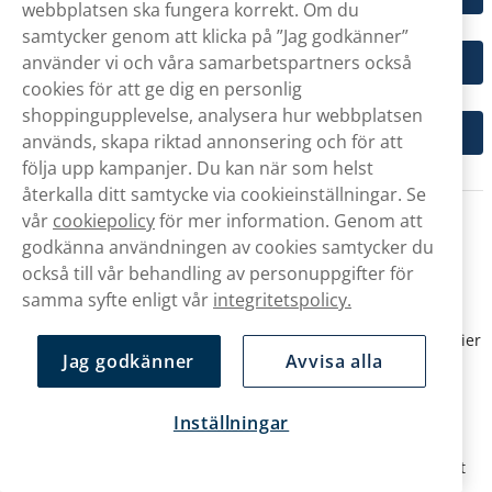
webbplatsen ska fungera korrekt. Om du
samtycker genom att klicka på ”Jag godkänner”
använder vi och våra samarbetspartners också
Ettan snus
cookies för att ge dig en personlig
shoppingupplevelse, analysera hur webbplatsen
Lundgrens snus
används, skapa riktad annonsering och för att
följa upp kampanjer. Du kan när som helst
återkalla ditt samtycke via cookieinställningar. Se
Smaker på portionssnus
vår
cookiepolicy
för mer information. Genom att
godkänna användningen av cookies samtycker du
Brunt portionssnus innehåller tobak och alla produkter har
också till vår behandling av personuppgifter för
således en traditionell tobakssmak som bas. Många sorter
innehåller dock aromer med olika smak, och på Snusbolaget
samma syfte enligt vår
integritetspolicy.
erbjuder vi ett brett urval av olika smaker inom kategorin
portionssnus. Vårt sortiment täcker bland annat smakkategorier
Jag godkänner
Avvisa alla
som mint, bär och lakrits till olika varianter av citrus- och
fruktsmaker. Med så många alternativ av portionssnus
tillgängliga kan alla hitta något som passar just deras
Inställningar
smakpreferenser på Snusbolaget.
Nedan har vi listat några exempel på produkter inom de mest
populära smakkategorierna: