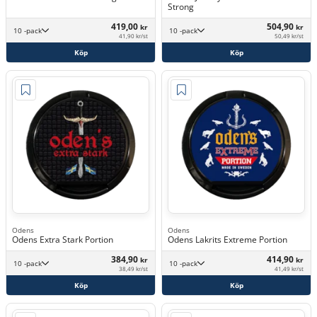
Strong
419,00
504,90
kr
kr
10 -pack
10 -pack
41,90 kr/st
50,49 kr/st
Köp
Köp
Odens
Odens
Odens Extra Stark Portion
Odens Lakrits Extreme Portion
384,90
414,90
kr
kr
10 -pack
10 -pack
38,49 kr/st
41,49 kr/st
Köp
Köp