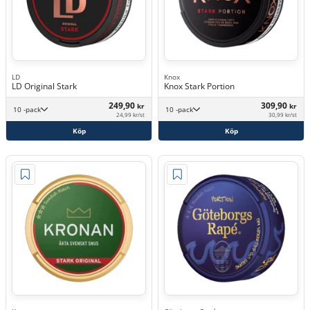
LD
Knox
LD Original Stark
Knox Stark Portion
249,90
309,90
kr
kr
10 -pack
10 -pack
24,99 kr/st
30,99 kr/st
Köp
Köp