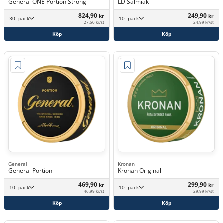
General ONE Portion Strong
LD Salmiak
824,90
249,90
kr
kr
30 -pack
10 -pack
27,50 kr/st
24,99 kr/st
Köp
Köp
General
Kronan
General Portion
Kronan Original
469,90
299,90
kr
kr
10 -pack
10 -pack
46,99 kr/st
29,99 kr/st
Köp
Köp