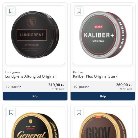
Lundgrens
Kaliber
Lundgrens Aftonglöd Original
Kaliber Plus Original Stark
319,90
269,90
kr
kr
10 -pack
10 -pack
31,99 kr/st
26,99 kr/st
Köp
Köp