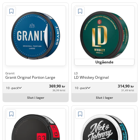
Utgående
Granit
LD
Granit Original Portion Large
LD Whiskey Original
369,90
314,90
kr
kr
10 -pack
10 -pack
36,99 kr/st
31,49 kr/st
Slut i lager
Slut i lager