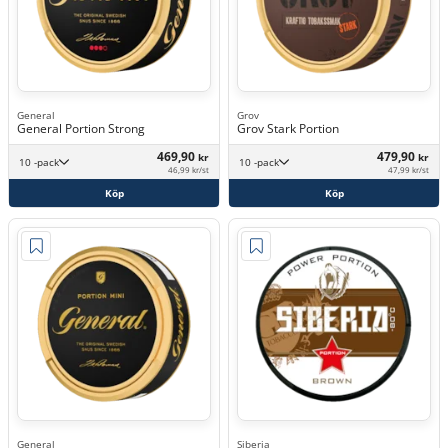
General
Grov
General Portion Strong
Grov Stark Portion
469,90
479,90
kr
kr
10 -pack
10 -pack
46,99 kr/st
47,99 kr/st
Köp
Köp
General
Siberia