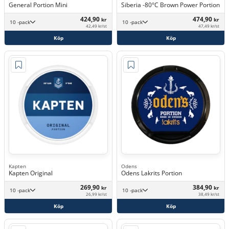
General Portion Mini
Siberia -80°C Brown Power Portion
424,90
474,90
kr
kr
10 -pack
10 -pack
42,49 kr/st
47,49 kr/st
Köp
Köp
Kapten
Odens
Kapten Original
Odens Lakrits Portion
269,90
384,90
kr
kr
10 -pack
10 -pack
26,99 kr/st
38,49 kr/st
Köp
Köp