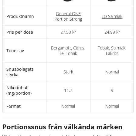
General ONE
Produktnamn
LD Salmiak
Portion Strong
Pris per dosa
27,50 kr
24,99 kr
Bergamott, Citrus,
Tobak, Salmiak,
Toner av
Te, Tobak
Lakrits
Snusbolagets
Stark
Normal
styrka
Nikotinhalt
11,7
9
(mg/portion)
Format
Normal
Normal
Portionssnus från välkända märken