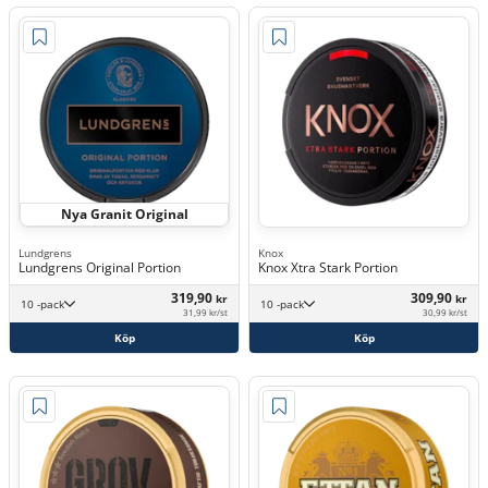
Nya Granit Original
Lundgrens
Knox
Lundgrens Original Portion
Knox Xtra Stark Portion
319,90
309,90
kr
kr
10 -pack
10 -pack
31,99 kr/st
30,99 kr/st
Köp
Köp