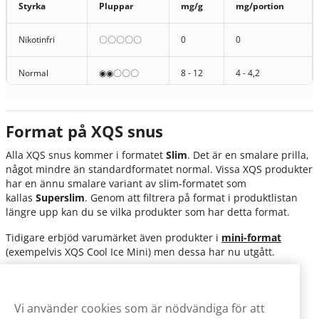
Styrka
Pluppar
mg/g
mg/portion
XQS Raspberry Blackcurrant Slim
Svartvinbär och hallon
Strong
Nikotinfri
〇〇〇〇〇
0
0
XQS Dark Banana Slim Strong
Banan och mörk choklad
Normal
◉◉〇〇〇
8 - 12
4 - 4,2
XQS Fizzy Peach Slim Strong
Persika
Normal
◉◉◉◉〇
16
8
Format på XQS snus
XQS Orange Squeeze Slim Strong
Apelsin, citron och mentol
Stark
◉◉◉◉◉〇
16
9,6
Alla XQS snus kommer i formatet
Slim
. Det är en smalare prilla,
XQS Apple Crisp Slim Strong
Äpple och mentol
något mindre än standardformatet normal. Vissa XQS produkter
Extra stark
◉◉◉◉◉◉
16
11,2
har en ännu smalare variant av slim-formatet som
kallas
Superslim
. Genom att filtrera på format i produktlistan
XQS Cola Lime Strong
Cola och lime
längre upp kan du se vilka produkter som har detta format.
XQS The Spearmint 6mg
Spearmint
Tidigare erbjöd varumärket även produkter i
mini-format
(exempelvis XQS Cool Ice Mini) men dessa har nu utgått.
XQS The Menthol 11mg
Mentol
Här kan du klicka dig vidare för att se fler produkter i slim-
XQS The Menthol 17mg
format:
Vi använder cookies som är nödvändiga för att
XQS The Peppermint 10mg
Pepparmynta