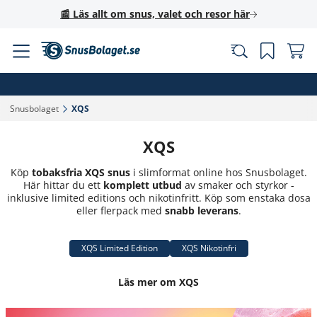
📰 Läs allt om snus, valet och resor här
Snusbolaget‎
XQS‎
XQS
Köp
tobaksfria XQS snus
i slimformat online hos Snusbolaget.
Här hittar du ett
komplett utbud
av smaker och styrkor -
inklusive limited editions och nikotinfritt. Köp som enstaka dosa
eller flerpack med
snabb leverans
.
XQS Limited Edition
XQS Nikotinfri
Läs mer om XQS