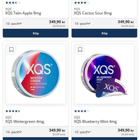
XQS
XQS
XQS Twin Apple 8mg
XQS Cactus Sour 8mg
349,90
349,90
kr
kr
10 -pack
10 -pack
34,99 kr/st
34,99 kr/st
Köp
Köp
XQS
XQS
XQS Wintergreen 4mg
XQS Blueberry Mint 4mg
349,90
349,90
kr
kr
10 -pack
10 -pack
34,99 kr/st
34,99 kr/st