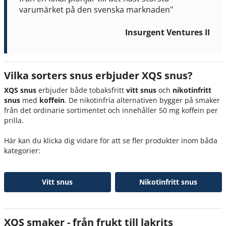
varumärket på den svenska marknaden"
Insurgent Ventures II
Vilka sorters snus erbjuder XQS snus?
XQS snus
erbjuder både tobaksfritt
vitt snus
och
nikotinfritt
snus
med
koffein
. De nikotinfria alternativen bygger på smaker
från det ordinarie sortimentet och innehåller 50 mg koffein per
prilla.
Här kan du klicka dig vidare för att se fler produkter inom båda
kategorier:
Vitt snus
Nikotinfritt snus
XQS smaker - från frukt till lakrits