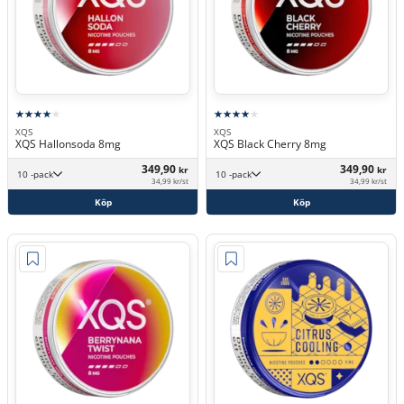
XQS
XQS
XQS Hallonsoda 8mg
XQS Black Cherry 8mg
349,90
349,90
kr
kr
10 -pack
10 -pack
34,99 kr/st
34,99 kr/st
Köp
Köp