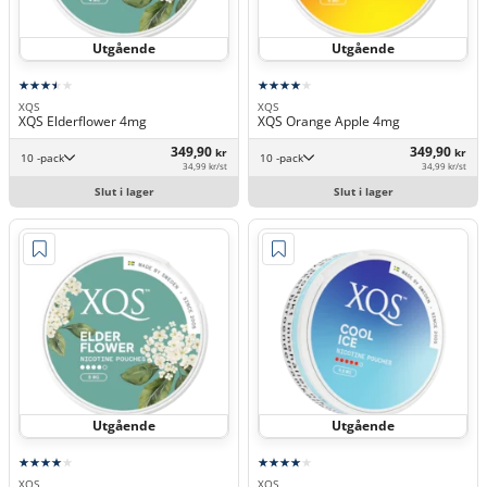
Utgående
Utgående
XQS
XQS
XQS Elderflower 4mg
XQS Orange Apple 4mg
349,90
349,90
kr
kr
10 -pack
10 -pack
34,99 kr/st
34,99 kr/st
Slut i lager
Slut i lager
Utgående
Utgående
XQS
XQS