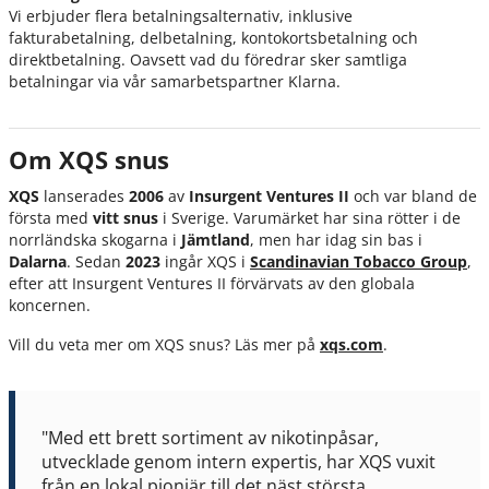
Vi erbjuder flera betalningsalternativ, inklusive
fakturabetalning, delbetalning, kontokortsbetalning och
direktbetalning. Oavsett vad du föredrar sker samtliga
betalningar via vår samarbetspartner Klarna.
Om XQS snus
XQS
lanserades
2006
av
Insurgent Ventures II
och var bland de
första med
vitt snus
i Sverige. Varumärket har sina rötter i de
norrländska skogarna i
Jämtland
, men har idag sin bas i
Dalarna
. Sedan
2023
ingår XQS i
Scandinavian Tobacco Group
,
efter att Insurgent Ventures II förvärvats av den globala
koncernen.
Vill du veta mer om XQS snus? Läs mer på
xqs.com
.
"Med ett brett sortiment av nikotinpåsar,
utvecklade genom intern expertis, har XQS vuxit
från en lokal pionjär till det näst största