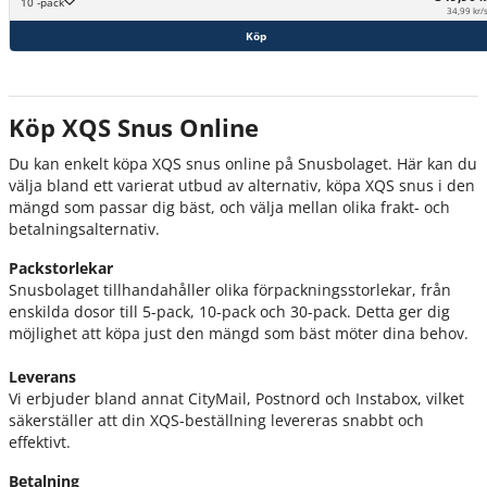
10 -pack
34,99 kr/
Köp
Köp XQS Snus Online
Du kan enkelt köpa XQS snus online på Snusbolaget. Här kan du
välja bland ett varierat utbud av alternativ, köpa XQS snus i den
mängd som passar dig bäst, och välja mellan olika frakt- och
betalningsalternativ.
Packstorlekar
Snusbolaget tillhandahåller olika förpackningsstorlekar, från
enskilda dosor till 5-pack, 10-pack och 30-pack. Detta ger dig
möjlighet att köpa just den mängd som bäst möter dina behov.
Leverans
Vi erbjuder bland annat CityMail, Postnord och Instabox, vilket
säkerställer att din XQS-beställning levereras snabbt och
effektivt.
Betalning