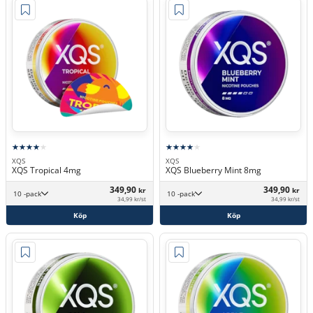
XQS
XQS
XQS Tropical 4mg
XQS Blueberry Mint 8mg
349,90
349,90
kr
kr
10 -pack
10 -pack
34,99 kr/st
34,99 kr/st
Köp
Köp