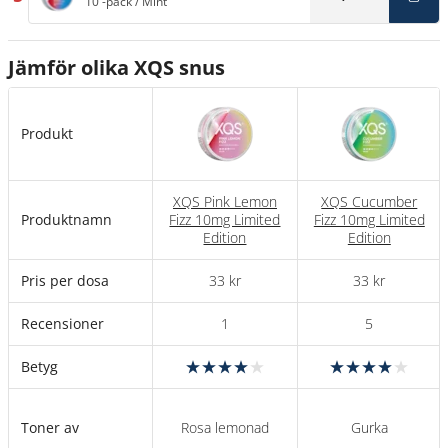
10 -pack
/
Mint
Jämför olika XQS snus
Produkt
XQS Pink Lemon
XQS Cucumber
Produktnamn
Fizz 10mg Limited
Fizz 10mg Limited
Edition
Edition
Pris per dosa
33 kr
33 kr
Recensioner
1
5
Betyg
Toner av
Rosa lemonad
Gurka