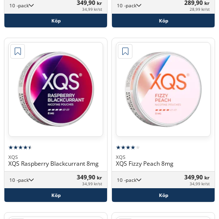
349,90
289,90
kr
kr
10 -pack
10 -pack
34,99 kr/st
28,99 kr/st
Köp
Köp
XQS
XQS
XQS Raspberry Blackcurrant 8mg
XQS Fizzy Peach 8mg
349,90
349,90
kr
kr
10 -pack
10 -pack
34,99 kr/st
34,99 kr/st
Köp
Köp