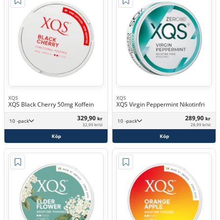
XQS
XQS
XQS Black Cherry 50mg Koffein
XQS Virgin Peppermint Nikotinfri
329,90
289,90
kr
kr
10 -pack
10 -pack
32,99 kr/st
28,99 kr/st
Köp
Köp