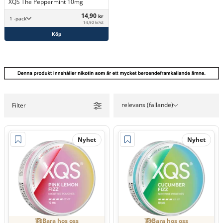
XQS The Peppermint 10mg
14,90
kr
1 -pack
14,90 kr/st
Köp
relevans (fallande)
Filter
Nyhet
Nyhet
Bara hos oss
Bara hos oss