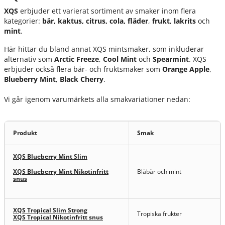
XQS
erbjuder ett varierat sortiment av smaker inom flera
kategorier:
bär, kaktus, citrus, cola, fläder
,
frukt
,
lakrits
och
mint
.
Här hittar du bland annat XQS mintsmaker, som inkluderar
alternativ som
Arctic Freeze
,
Cool Mint
och
Spearmint
. XQS
erbjuder också flera bär- och fruktsmaker som
Orange Apple
,
Blueberry Mint
,
Black Cherry
.
Vi går igenom varumärkets alla smakvariationer nedan:
Produkt
Smak
XQS Blueberry Mint Slim
XQS Blueberry Mint Nikotinfritt
Blåbär och mint
snus
XQS Tropical Slim Strong
Tropiska frukter
XQS Tropical Nikotinfritt snus