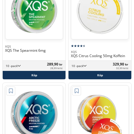
XQS
XQS The Spearmint 6mg
XQS
XQS Citrus Cooling 50mg Koffein
289,90
329,90
kr
kr
10 -pack
10 -pack
28,99 kr/st
32,99 kr/st
Köp
Köp