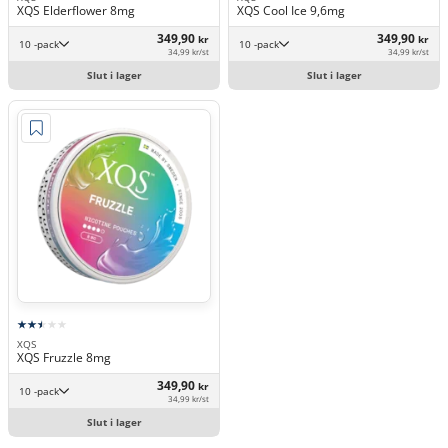
XQS Elderflower 8mg
XQS Cool Ice 9,6mg
349,90
349,90
kr
kr
10 -pack
10 -pack
34,99 kr/st
34,99 kr/st
Slut i lager
Slut i lager
XQS
XQS Fruzzle 8mg
349,90
kr
10 -pack
34,99 kr/st
Slut i lager