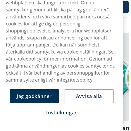
webbplatsen ska fungera korrekt. Om du
Slim
samtycker genom att klicka på ”Jag godkänner”
XQS Virgin Peppermint Nikotinfritt
Pepparmynta
Snus
använder vi och våra samarbetspartners också
cookies för att ge dig en personlig
Relaterade artiklar
XQS Cucumber Fizz 10mg Limited
shoppingupplevelse, analysera hur webbplatsen
Gurka
Edition
används, skapa riktad annonsering och för att
följa upp kampanjer. Du kan när som helst
XQS Pink Lemon Fizz 10mg Limited
Edition
återkalla ditt samtycke via cookieinställningar. Se
Grapefrukt, citron
XQS Pink Lemon Fizz 14mg Limited
vår
cookiepolicy
för mer information. Genom att
Edition
godkänna användningen av cookies samtycker du
också till vår behandling av personuppgifter för
samma syfte enligt vår
integritetspolicy.
Jag godkänner
Avvisa alla
Inställningar
XQS lanserar produkter
Nya mintsm