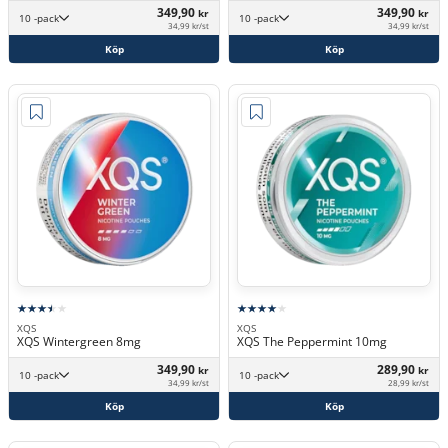
349,90
349,90
kr
kr
10 -pack
10 -pack
34,99 kr/st
34,99 kr/st
Köp
Köp
XQS
XQS
XQS Wintergreen 8mg
XQS The Peppermint 10mg
349,90
289,90
kr
kr
10 -pack
10 -pack
34,99 kr/st
28,99 kr/st
Köp
Köp