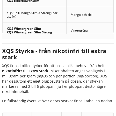
XQS Elderflower Slim
XQS Chili Mango Slim X-Strong (har
Mango och chili
utgått)
XQS Wintergreen Slim
Vintergröna
XQS Wintergreen Slim Strong
XQS Arctic Freeze Slim Ultra Strong
Pepparmint
XQS Styrka - från nikotinfri till extra
stark
XQS Cool Ice Slim X-Strong
Pepparmint
XQS Cool Ice Mini (har utgått)
XQS finns i olika styrkor för att passa olika behov - från helt
nikotinfritt
till
Extra Stark
. Nikotinhalten anges vanligtvis i
XQS Strawberry Kiwi Slim Strong
Jordgubb och kiwi
milligram per gram (mg/g) och per portion (mg/portion). XQS
har dessutom ett eget pluppsystem på dosan, där styrkan
Jordgubb, banan &
markeras med 2 till 6 pluppar – ju fler pluppar, desto högre
XQS Berrynana Twist Slim Strong
blandade bär
nikotininnehåll.
XQS Hallon Lakrits Slim Strong
Hallon och lakrits
En fullständig översikt över deras styrkor finns i tabellen nedan.
XQS Fruzzle Slim Strong
Blandade frukter