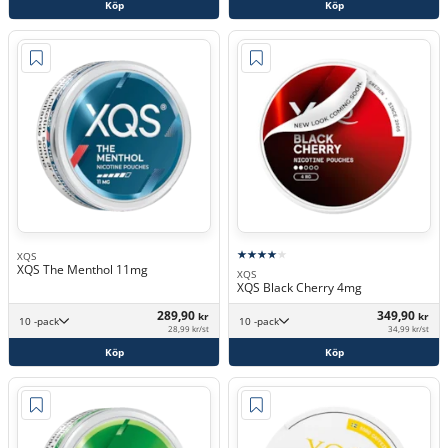
Köp
Köp
XQS
XQS The Menthol 11mg
XQS
XQS Black Cherry 4mg
289,90
349,90
kr
kr
10 -pack
10 -pack
28,99 kr/st
34,99 kr/st
Köp
Köp