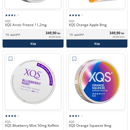
XQS
XQS
XQS Arctic Freeze 11,2mg
XQS Orange Apple 8mg
349,90
349,90
kr
kr
10 -pack
10 -pack
34,99 kr/st
34,99 kr/st
Köp
Köp
XQS
XQS
XQS Blueberry Mint 50mg Koffein
XQS Orange Squeeze 8mg