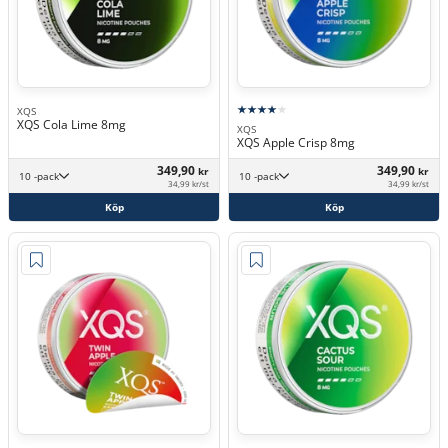
XQS
XQS Cola Lime 8mg
XQS
XQS Apple Crisp 8mg
349,90
349,90
kr
kr
10 -pack
10 -pack
34,99 kr/st
34,99 kr/st
Köp
Köp