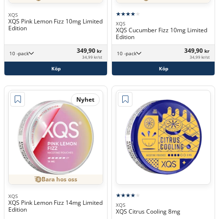
XQS
XQS Pink Lemon Fizz 10mg Limited
XQS
Edition
XQS Cucumber Fizz 10mg Limited
Edition
349,90
349,90
kr
kr
10 -pack
10 -pack
34,99 kr/st
34,99 kr/st
Köp
Köp
Nyhet
Bara hos oss
XQS
XQS Pink Lemon Fizz 14mg Limited
XQS
Edition
XQS Citrus Cooling 8mg