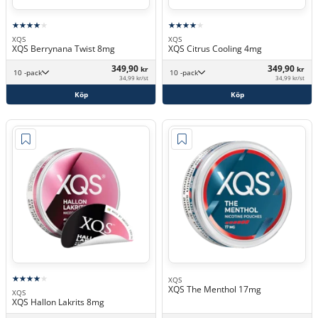
XQS
XQS
XQS Berrynana Twist 8mg
XQS Citrus Cooling 4mg
349,90
349,90
kr
kr
10 -pack
10 -pack
34,99 kr/st
34,99 kr/st
Köp
Köp
XQS
XQS The Menthol 17mg
XQS
XQS Hallon Lakrits 8mg