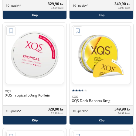
329,90
349,90
kr
kr
10 -pack
10 -pack
32,99 kr/st
34,99 kr/st
Köp
Köp
XQS
XQS Tropical 50mg Koffein
XQS
XQS Dark Banana 8mg
329,90
349,90
kr
kr
10 -pack
10 -pack
32,99 kr/st
34,99 kr/st
Köp
Köp