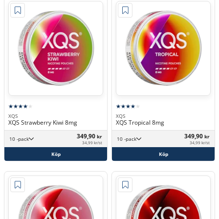
XQS
XQS
XQS Strawberry Kiwi 8mg
XQS Tropical 8mg
349,90
349,90
kr
kr
10 -pack
10 -pack
34,99 kr/st
34,99 kr/st
Köp
Köp