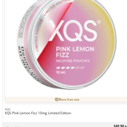
Bara hos oss
XQS
XQS Pink Lemon Fizz 10mg Limited Edition
349,90
k