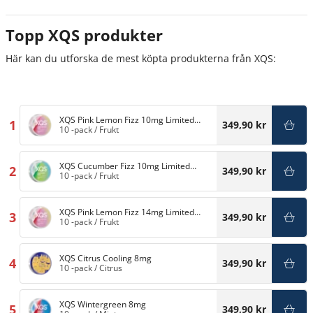
Topp XQS produkter
Här kan du utforska de mest köpta produkterna från XQS:
XQS Pink Lemon Fizz 10mg Limited
1
349,90 kr
Edition
10 -pack
/
Frukt
XQS Cucumber Fizz 10mg Limited
2
349,90 kr
Edition
10 -pack
/
Frukt
XQS Pink Lemon Fizz 14mg Limited
3
349,90 kr
Edition
10 -pack
/
Frukt
XQS Citrus Cooling 8mg
4
349,90 kr
10 -pack
/
Citrus
XQS Wintergreen 8mg
5
349,90 kr