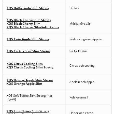
XQS Hallonsoda Slim Strong
Hallon
XQS Black Cherry Slim Strong
XQS Black Cherry Slim
Mörka körsbär
XQS Black Cherry Nikotinfritt snus
XQS Twin Apple Slim Strong
Röda och gröna äpplen
XQS Cactus Sour Slim Strong
Syrlig kaktus
XQS Citrus Cooling Slim
Citrus och cooling
XQS Citrus Cooling Slim Strong
XQS Orange Apple Slim Strong
Apelsin och äpple
XQS Orange Apple Slim
XQS Soft Toffee Slim Strong (har
Kolakaramell
utgått)
XQS Elderflower Slim Strong
Fläder och citron