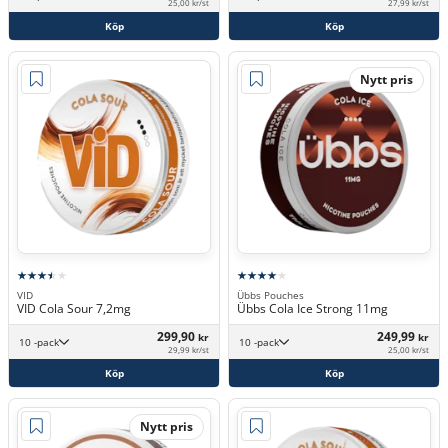
25,00 kr/st
27,99 kr/st
Köp
Köp
Nytt pris
VID
Übbs Pouches
VID Cola Sour 7,2mg
Übbs Cola Ice Strong 11mg
299,90
249,99
kr
kr
10 -pack
10 -pack
29,99 kr/st
25,00 kr/st
Köp
Köp
Nytt pris