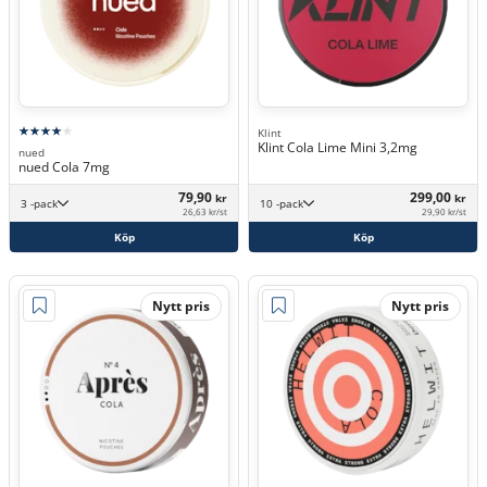
Klint
Klint Cola Lime Mini 3,2mg
nued
nued Cola 7mg
79,90
299,00
kr
kr
3 -pack
10 -pack
26,63 kr/st
29,90 kr/st
Köp
Köp
Nytt pris
Nytt pris