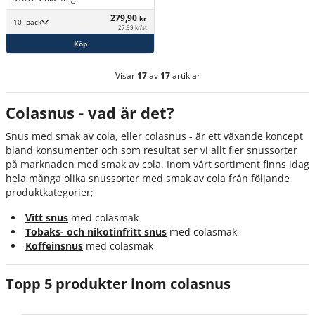
279,90
kr
10 -pack
27,99 kr/st
Köp
Visar
17
av
17
artiklar
Colasnus - vad är det?
Snus med smak av cola, eller colasnus - är ett växande koncept
bland konsumenter och som resultat ser vi allt fler snussorter
på marknaden med smak av cola. Inom vårt sortiment finns idag
hela många olika snussorter med smak av cola från följande
produktkategorier;
Vitt snus
med colasmak
Tobaks- och nikotinfritt snus
med colasmak
Koffeinsnus
med colasmak
Topp 5 produkter inom colasnus