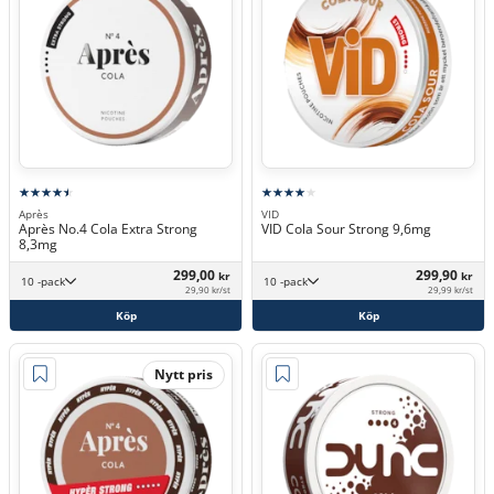
Après
VID
Après No.4 Cola Extra Strong
VID Cola Sour Strong 9,6mg
8,3mg
299,00
299,90
kr
kr
10 -pack
10 -pack
29,90 kr/st
29,99 kr/st
Köp
Köp
Nytt pris