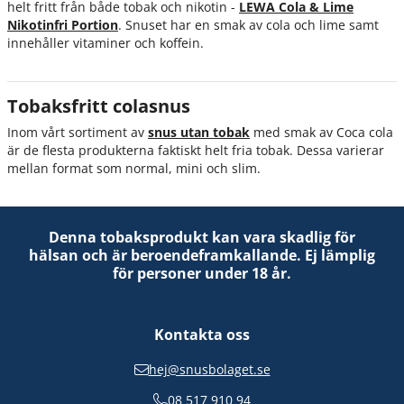
helt fritt från både tobak och nikotin -
LEWA Cola & Lime
Nikotinfri Portion
. Snuset har en smak av cola och lime samt
innehåller vitaminer och koffein.
Tobaksfritt colasnus
Inom vårt sortiment av
snus utan tobak
med smak av Coca cola
är de flesta produkterna faktiskt helt fria tobak. Dessa varierar
mellan format som normal, mini och slim.
Denna tobaksprodukt kan vara skadlig för
hälsan och är beroendeframkallande. Ej lämplig
för personer under 18 år.
Kontakta oss
hej@snusbolaget.se
08 517 910 94