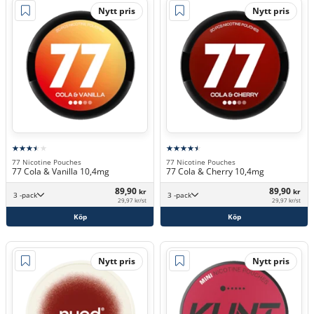
Nytt pris
Nytt pris
77 Nicotine Pouches
77 Nicotine Pouches
77 Cola & Vanilla 10,4mg
77 Cola & Cherry 10,4mg
89,90
89,90
kr
kr
3 -pack
3 -pack
29,97 kr/st
29,97 kr/st
Köp
Köp
Nytt pris
Nytt pris