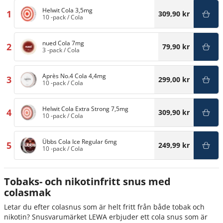
Helwit Cola 3,5mg
1
309,90 kr
10 -pack
/
Cola
nued Cola 7mg
2
79,90 kr
3 -pack
/
Cola
Après No.4 Cola 4,4mg
3
299,00 kr
10 -pack
/
Cola
Helwit Cola Extra Strong 7,5mg
4
309,90 kr
10 -pack
/
Cola
Übbs Cola Ice Regular 6mg
5
249,99 kr
10 -pack
/
Cola
Tobaks- och nikotinfritt snus med
colasmak
Letar du efter colasnus som är helt fritt från både tobak och
nikotin? Snusvarumärket LEWA erbjuder ett cola snus som är