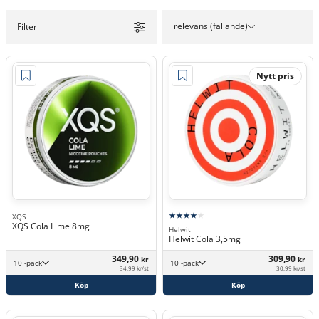
relevans (fallande)
Filter
Nytt pris
XQS
XQS Cola Lime 8mg
Helwit
Helwit Cola 3,5mg
349,90
309,90
kr
kr
10 -pack
10 -pack
34,99 kr/st
30,99 kr/st
Köp
Köp