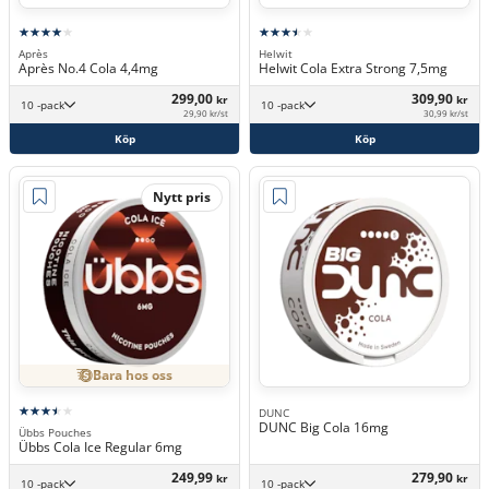
Après
Helwit
Après No.4 Cola 4,4mg
Helwit Cola Extra Strong 7,5mg
299,00
309,90
kr
kr
10 -pack
10 -pack
29,90 kr/st
30,99 kr/st
Köp
Köp
Nytt pris
Bara hos oss
DUNC
DUNC Big Cola 16mg
Übbs Pouches
Übbs Cola Ice Regular 6mg
249,99
279,90
kr
kr
10 -pack
10 -pack