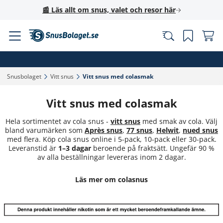
📰 Läs allt om snus, valet och resor här
Snusbolaget‎
Vitt snus‎
Vitt snus med colasmak‎
Vitt snus med colasmak
Hela sortimentet av cola snus -
vitt snus
med smak av cola. Välj
bland varumärken som
Après snus
,
77 snus
,
Helwit
,
nued snus
med flera. Köp cola snus online i 5-pack, 10-pack eller 30-pack.
Leveranstid är
1–3 dagar
beroende på fraktsätt. Ungefär 90 %
av alla beställningar levereras inom 2 dagar.
Läs mer om colasnus