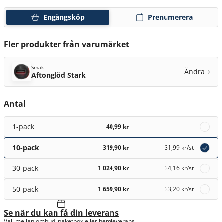
Engångsköp
Prenumerera
Fler produkter från varumärket
Smak
Ändra
Aftonglöd Stark
Antal
1-pack
40,99 kr
10-pack
319,90 kr
31,99 kr
/st
30-pack
1 024,90 kr
34,16 kr
/st
50-pack
1 659,90 kr
33,20 kr
/st
Se när du kan få din leverans
Välj mellan ombud, paketbox eller hemleverans