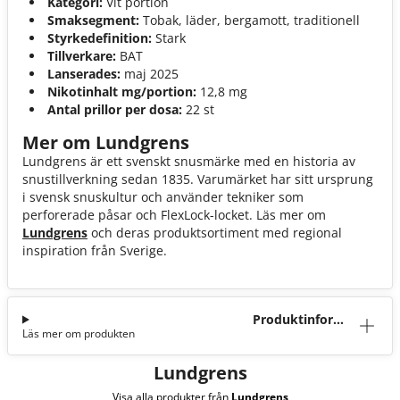
Kategori:
Vit portion
Smaksegment:
Tobak, läder, bergamott, traditionell
Styrkedefinition:
Stark
Tillverkare:
BAT
Lanserades:
maj 2025
Nikotinhalt mg/portion:
12,8 mg
Antal prillor per dosa:
22 st
Mer om Lundgrens
Lundgrens är ett svenskt snusmärke med en historia av
snustillverkning sedan 1835. Varumärket har sitt ursprung
i svensk snuskultur och använder tekniker som
perforerade påsar och FlexLock-locket. Läs mer om
Lundgrens
och deras produktsortiment med regional
inspiration från Sverige.
Produktinforma
Läs mer om produkten
tion
Lundgrens
Visa alla produkter från
Lundgrens