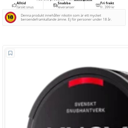
Alltid
Snabba
Fri frakt
färskt snus
leveranser
fr. 399 kr
Denna produkt innehåller nikotin som är ett mycket
beroendeframkallande ämne. Ej för personer under 18 år.