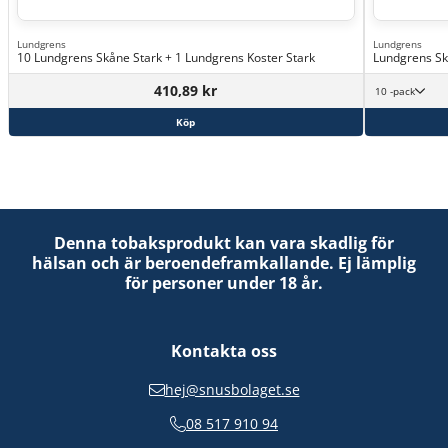
Lundgrens
Lundgrens
10 Lundgrens Skåne Stark + 1 Lundgrens Koster Stark
Lundgrens Sk
410,89 kr
10 -pack
Köp
Denna tobaksprodukt kan vara skadlig för
hälsan och är beroendeframkallande. Ej lämplig
för personer under 18 år.
Kontakta oss
hej@snusbolaget.se
08 517 910 94