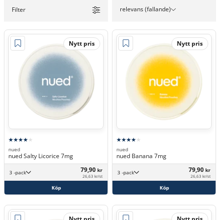
relevans (fallande)
Filter
Nytt pris
Nytt pris
nued
nued
nued Salty Licorice 7mg
nued Banana 7mg
79,90
79,90
kr
kr
3 -pack
3 -pack
26,63 kr/st
26,63 kr/st
Köp
Köp
Nytt pris
Nytt pris