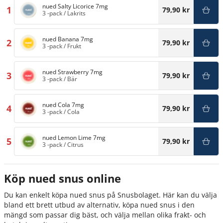
nued Salty Licorice 7mg
1
79,90 kr
3 -pack
/
Lakrits
nued Banana 7mg
2
79,90 kr
3 -pack
/
Frukt
nued Strawberry 7mg
3
79,90 kr
3 -pack
/
Bär
nued Cola 7mg
4
79,90 kr
3 -pack
/
Cola
nued Lemon Lime 7mg
5
79,90 kr
3 -pack
/
Citrus
Köp nued snus online
Du kan enkelt köpa nued snus på Snusbolaget. Här kan du välja
bland ett brett utbud av alternativ, köpa nued snus i den
mängd som passar dig bäst, och välja mellan olika frakt- och