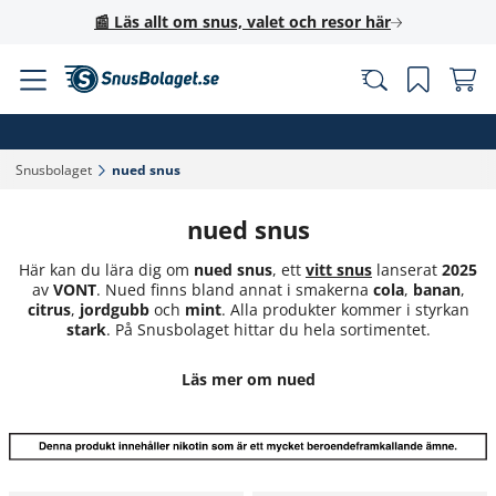
📰 Läs allt om snus, valet och resor här
Snusbolaget‎
nued snus‎
nued snus
Här kan du lära dig om
nued snus
, ett
vitt snus
lanserat
2025
av
VONT
. Nued finns bland annat i smakerna
cola
,
banan
,
citrus
,
jordgubb
och
mint
. Alla produkter kommer i styrkan
stark
. På Snusbolaget hittar du hela sortimentet.
Läs mer om nued