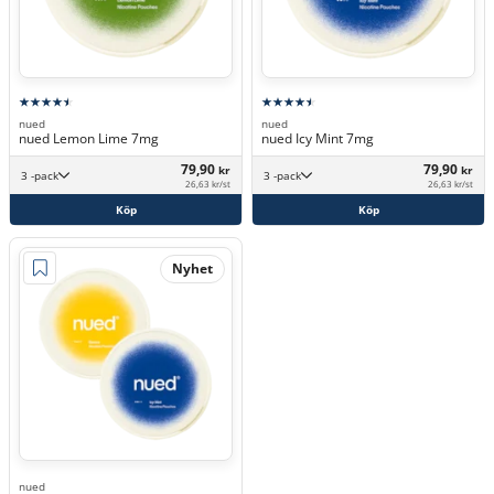
nued
nued
nued Lemon Lime 7mg
nued Icy Mint 7mg
79,90
79,90
kr
kr
3 -pack
3 -pack
26,63 kr/st
26,63 kr/st
Köp
Köp
Nyhet
nued