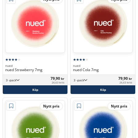
nued
nued
nued Strawberry 7mg
nued Cola 7mg
79,90
79,90
kr
kr
3 -pack
3 -pack
26,63 kr/st
26,63 kr/st
Köp
Köp
Nytt pris
Nytt pris