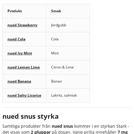
Produkt
Smak
nued Strawberry
Jordgubb
nued Cola
Cola
nued Icy Mint
Mint
nued Lemon Lime
Citron & Lime
nued Banana
Banan
nued Salty Licorice
Lakrits, salmiak
nued snus styrka
Samtliga produkter från
n
ued snus
kommer i en styrkan Stark -
det visas som
2 pluppar
på dosan. Varje prilla innehåller
7 mg