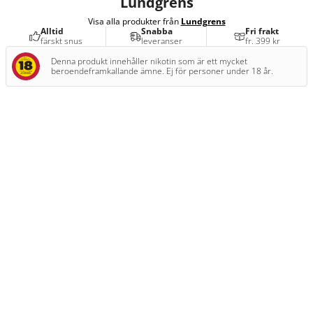
Lundgrens
Visa alla produkter från
Lundgrens
Alltid
Snabba
Fri frakt
färskt snus
leveranser
fr. 399 kr
Denna produkt innehåller nikotin som är ett mycket
beroendeframkallande ämne. Ej för personer under 18 år.