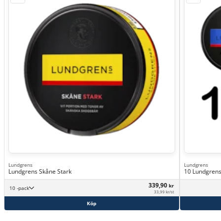
Lundgrens
Lundgrens
Lundgrens Skåne Stark
10 Lundgrens
339,90
kr
10 -pack
33,99 kr/st
Köp