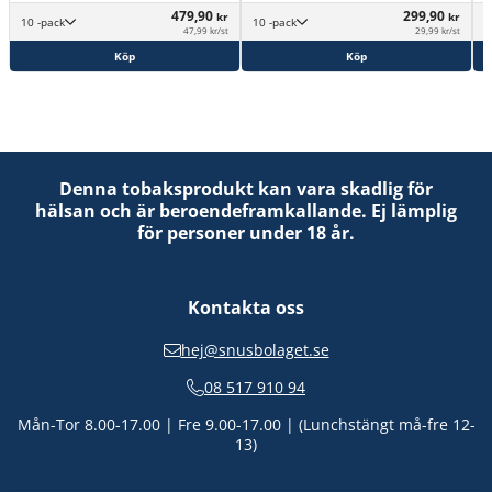
479,90
299,90
kr
kr
10 -pack
10 -pack
47,99 kr/st
29,99 kr/st
Köp
Köp
Denna tobaksprodukt kan vara skadlig för
hälsan och är beroendeframkallande. Ej lämplig
för personer under 18 år.
Kontakta oss
hej@snusbolaget.se
08 517 910 94
Mån-Tor 8.00-17.00 | Fre 9.00-17.00 | (Lunchstängt må-fre 12-
13)