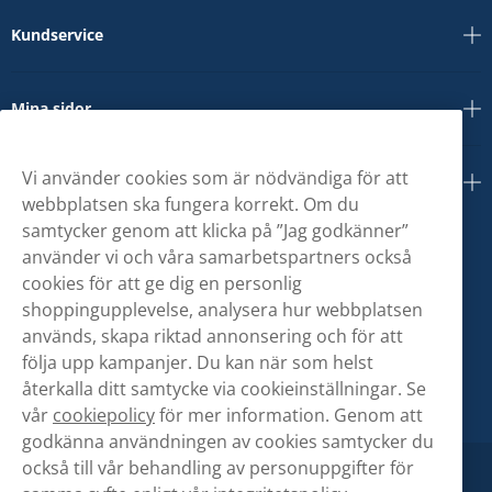
Kundservice
Mina sidor
Vi använder cookies som är nödvändiga för att
Om oss
webbplatsen ska fungera korrekt. Om du
samtycker genom att klicka på ”Jag godkänner”
använder vi och våra samarbetspartners också
cookies för att ge dig en personlig
shoppingupplevelse, analysera hur webbplatsen
används, skapa riktad annonsering och för att
följa upp kampanjer. Du kan när som helst
återkalla ditt samtycke via cookieinställningar. Se
vår
cookiepolicy
för mer information. Genom att
godkänna användningen av cookies samtycker du
också till vår behandling av personuppgifter för