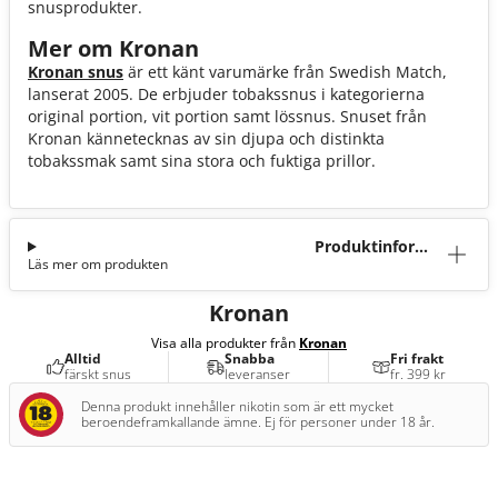
snusprodukter.
Mer om Kronan
Kronan snus
är ett känt varumärke från Swedish Match,
lanserat 2005. De erbjuder tobakssnus i kategorierna
original portion, vit portion samt lössnus. Snuset från
Kronan kännetecknas av sin djupa och distinkta
tobakssmak samt sina stora och fuktiga prillor.
Produktinforma
Läs mer om produkten
tion
Kronan
Visa alla produkter från
Kronan
Alltid
Snabba
Fri frakt
färskt snus
leveranser
fr. 399 kr
Denna produkt innehåller nikotin som är ett mycket
beroendeframkallande ämne. Ej för personer under 18 år.