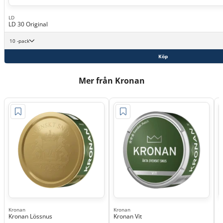
LD
LD 30 Original
10 -pack
Köp
Mer från Kronan
Kronan
Kronan
K
Kronan Lössnus
Kronan Vit
K