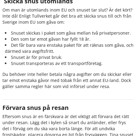
Skicka snus utomlands
Om man är utomlands inom EU och snuset tar slut? Är det kört?
Inte då! Enligt Tullverket går det bra att skicka snus till och från
Sverige inom EU som gåva om:
Snuset skickas i paket som gåva mellan två privatpersoner.
Den som tar emot gåvan har fyllt 18 år.
Det får bara vara enstaka paket för att räknas som gåva, och
därmed vara avgiftsfritt.
Snuset är för privat bruk.
Snuset transporteras av ett transportföretag.
Du behöver inte heller betala några avgifter om du skickar eller
tar emot enstaka gåvor med tobak från ett annat EU-land. Dock
gäller samma regler här som vid införsel under resa.
Förvara snus på resan
Eftersom snus är en färskvara är det viktigt att förvara det rätt
under resan. Lägg det i kylen så snart du anländer, eller frys
det i förväg om du ska vara borta länge. För att undvika
frostskador, placera dosorna en bit från frysväggen. Tina snuset