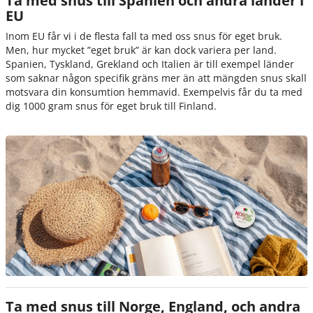
Ta med snus till Spanien och andra länder i
EU
Inom EU får vi i de flesta fall ta med oss snus för eget bruk.
Men, hur mycket ”eget bruk” är kan dock variera per land.
Spanien, Tyskland, Grekland och Italien är till exempel länder
som saknar någon specifik gräns mer än att mängden snus skall
motsvara din konsumtion hemmavid. Exempelvis får du ta med
dig 1000 gram snus för eget bruk till Finland.
Ta med snus till Norge, England, och andra