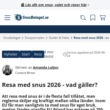
📰 Läs allt om snus, valet och resor här
Snusbolaget‎
Snusjournalen‎
Guider & Fakta‎
Resa med snus 2026 - vad 
8 min
Senast uppdaterad
2026-06-
Nyheter
Start
Resa
24
lästid
Skriven av
Amanda Leijon
Content Writer
Resa med snus 2026 - vad gäller?
Att resa med snus är i de flesta fall tillåtet, men
reglerna skiljer sig kraftigt mellan olika länder. Inom
EU får man vanligtvis ta med snus för eget bruk,
medan länder utanför EU ibland har gränser på 250-