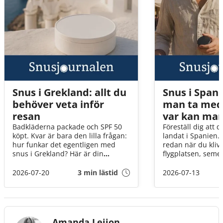
Snus i Grekland: allt du
Snus i Spani
behöver veta inför
man ta med
resan
var kan man
Badkläderna packade och SPF 50
Föreställ dig att 
köpt. Kvar är bara den lilla frågan:
landat i Spanien.
hur funkar det egentligen med
redan när du klive
snus i Grekland? Här är din
flygplatsen, seme
snabbguide, med allt från vad som
infinner sig och pl
gäller i tullen till hur du förvarar
tanken dig, får m
2026-07-20
3 min lästid
2026-07-13
snuset när solen står som högst
snus hit? Och om j
över Egeiska havet!
om det tar slut? I
går vi igenom det
innan flyget går ti
Amanda Leijon