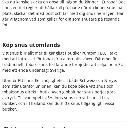
Ska du kanske skicka en dosa till någon du känner i Europa? Det
finns en del regler att hålla koll på, både när du köper snus på
plats, skickar det med post och tar med dig snus hem igen. Här
går vi igenom vad som gäller för dig som snusare på resande
fot.
Köp snus utomlands
Vitt snus blir allt mer tillgängligt i butiker runtom i EU, i takt
med att intresset för tobaksfria alternativ växer. Däremot är
traditionellt tobakssnus fortfarande förbjudet att sälja inom EU,
med ett enda undantag: Sverige.
Utanför EU finns fler möjligheter. I både Schweiz och Norge,
som står utanför unionen, kan du köpa både vitt snus och
tobakssnus direkt i butik. Även globalt har snus börjat göra
avtryck. Till exempel i USA finns snus och vitt snus i flera
butiker, och i Thailand kan du hitta snus tillgängligt i vissa
butiker.