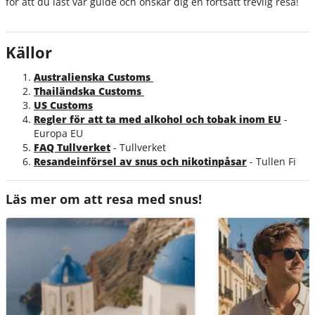
för att du läst vår guide och önskar dig en fortsatt trevlig resa!
Källor
Australienska Customs
Thailändska Customs
US Customs
Regler för att ta med alkohol och tobak inom EU
-
Europa EU
FAQ Tullverket
- Tullverket
Resandeinförsel av snus och nikotinpåsar
- Tullen Fi
Läs mer om att resa med snus!