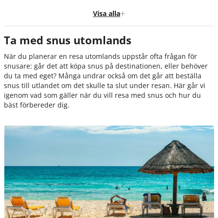
Resa med snus - checklista
Visa alla
Ta med snus utomlands – hur mycket snus får man ta med på resan?
Ta med snus utomlands
Topp 10 populära resmål som tillåter snus
När du planerar en resa utomlands uppstår ofta frågan för
Ta med snus till Spanien och andra länder i EU
snusare: går det att köpa snus på destinationen, eller behöver
Ta med snus till Norge, England, och andra länder i Europa
du ta med eget? Många undrar också om det går att beställa
snus till utlandet om det skulle ta slut under resan. Här går vi
Ta med snus till USA, Australien, och länder utanför Europa
igenom vad som gäller när du vill resa med snus och hur du
bäst förbereder dig.
Att resa med tobaksfritt snus
Vilka länder förbjuder snus?
Snus på resan - Köpa, skicka, förvara och hemresa
Köp snus utomlands
Skicka snus utomlands
Förvara snus på resan
Ta med snus hem från semester
FAQ