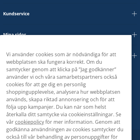
Kundservice
Mina sidor
Vi använder cookies som är nödvändiga för att
Om oss
webbplatsen ska fungera korrekt. Om du
samtycker genom att klicka på ”Jag godkänner”
använder vi och våra samarbetspartners också
cookies för att ge dig en personlig
shoppingupplevelse, analysera hur webbplatsen
används, skapa riktad annonsering och för att
följa upp kampanjer. Du kan när som helst
återkalla ditt samtycke via cookieinställningar. Se
vår
cookiepolicy
för mer information. Genom att
godkänna användningen av cookies samtycker du
också till vår behandling av personuppgifter för