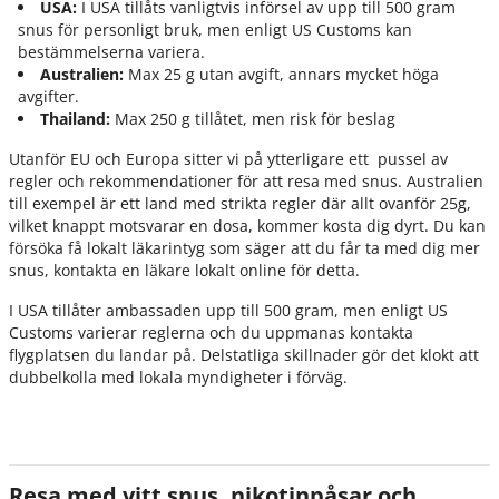
USA:
I USA tillåts vanligtvis införsel av upp till 500 gram
snus för personligt bruk, men enligt US Customs kan
bestämmelserna variera.
Australien:
Max 25 g utan avgift, annars mycket höga
avgifter.
Thailand:
Max 250 g tillåtet, men risk för beslag
Utanför EU och Europa sitter vi på ytterligare ett pussel av
regler och rekommendationer för att resa med snus. Australien
till exempel är ett land med strikta regler där allt ovanför 25g,
vilket knappt motsvarar en dosa, kommer kosta dig dyrt. Du kan
försöka få lokalt läkarintyg som säger att du får ta med dig mer
snus, kontakta en läkare lokalt online för detta.
I USA tillåter ambassaden upp till 500 gram, men enligt US
Customs varierar reglerna och du uppmanas kontakta
flygplatsen du landar på. Delstatliga skillnader gör det klokt att
dubbelkolla med lokala myndigheter i förväg.
Resa med vitt snus, nikotinpåsar och