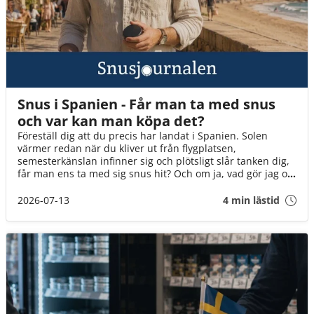
Snus i Spanien - Får man ta med snus
och var kan man köpa det?
Föreställ dig att du precis har landat i Spanien. Solen
värmer redan när du kliver ut från flygplatsen,
semesterkänslan infinner sig och plötsligt slår tanken dig,
får man ens ta med sig snus hit? Och om ja, vad gör jag om
det tar slut? I den här guiden går vi igenom det du behöver
veta innan flyget går till Spanien!
2026-07-13
4 min lästid