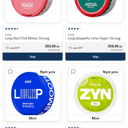
Loop
Loop
Loop Red Chili Melon Strong
Loop Jalapeño Lime Hyper Strong
359,90
359,90
kr
kr
10 -pack
10 -pack
35,99 kr/st
35,99 kr/st
Köp
Köp
Nytt pris
Nytt pris
Mini
Mini