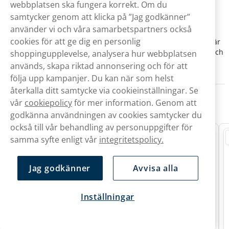
På Snusbolaget erbjuder vi flera betalningsalternativ för att
webbplatsen ska fungera korrekt. Om du
göra ditt köp enkelt och säkert. Välj mellan flexibel
samtycker genom att klicka på ”Jag godkänner”
fakturabetalning med 30 dagars kredit, snabb och säker
använder vi och våra samarbetspartners också
direktbetalning via mobilt BankID, traditionella kredit- och
cookies för att ge dig en personlig
betalkort, eller Swish för smidiga mobilbetalningar. Vårt mål är
att förenkla köpprocessen genom att tillhandahålla pålitliga och
shoppingupplevelse, analysera hur webbplatsen
bekväma betalningsmetoder.
används, skapa riktad annonsering och för att
följa upp kampanjer. Du kan när som helst
återkalla ditt samtycke via cookieinställningar. Se
Vitt snus från 14,90 kr/st
vår
cookiepolicy
för mer information. Genom att
godkänna användningen av cookies samtycker du
också till vår behandling av personuppgifter för
Nyhet
samma syfte enligt vår
integritetspolicy.
Jag godkänner
Avvisa alla
Inställningar