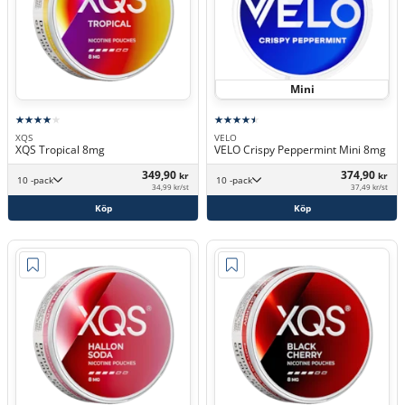
Mini
XQS
VELO
XQS Tropical 8mg
VELO Crispy Peppermint Mini 8mg
349,90
374,90
kr
kr
10 -pack
10 -pack
34,99 kr/st
37,49 kr/st
Köp
Köp