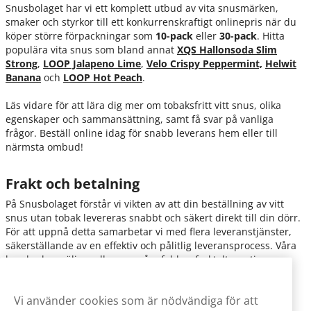
Snusbolaget har vi ett komplett utbud av vita snusmärken,
smaker och styrkor till ett konkurrenskraftigt onlinepris när du
köper större förpackningar som
10-pack
eller
30-pack
. Hitta
populära vita snus som bland annat
XQS Hallonsoda Slim
Strong
,
LOOP Jalapeno Lime
,
Velo Crispy Peppermint,
Helwit
Banana
och
LOOP Hot Peach
.
Läs vidare för att lära dig mer om tobaksfritt vitt snus, olika
egenskaper och sammansättning, samt få svar på vanliga
frågor. Beställ online idag för snabb leverans hem eller till
närmsta ombud!
Frakt och betalning
På Snusbolaget förstår vi vikten av att din beställning av vitt
snus utan tobak levereras snabbt och säkert direkt till din dörr.
För att uppnå detta samarbetar vi med flera leveranstjänster,
säkerställande av en effektiv och pålitlig leveransprocess. Våra
kunder kan välja mellan en mångfald av fraktalternativ,
inklusive
Postnord ombud, Postnord Home, Instabox
och
CityMail
.
Vi använder cookies som är nödvändiga för att