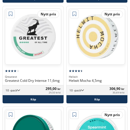
Nytt pris
Nytt pris
Greatest
Helwit
Greatest Cold Dry Intense 11,6mg
Helwit Mocha 4,5mg
295,00
306,90
kr
kr
10 -pack
10 -pack
29,50 kr/st
30,69 kr/st
Köp
Köp
Nytt pris