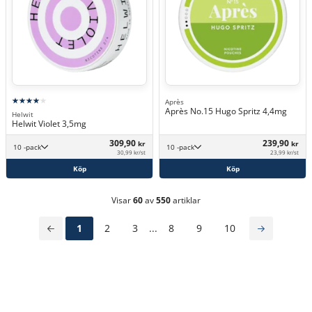
Après
Après No.15 Hugo Spritz 4,4mg
Helwit
Helwit Violet 3,5mg
309,90
239,90
kr
kr
10 -pack
10 -pack
30,99 kr/st
23,99 kr/st
Köp
Köp
Visar
60
av
550
artiklar
1
2
3
...
8
9
10