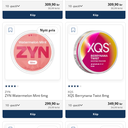
309,90
309,90
kr
kr
10 -pack
10 -pack
30,99 kr/st
30,99 kr/st
Köp
Köp
Nytt pris
ZYN
XQS
ZYN Watermelon Mint 6mg
XQS Berrynana Twist 8mg
299,90
349,90
kr
kr
10 -pack
10 -pack
29,99 kr/st
34,99 kr/st
Köp
Köp