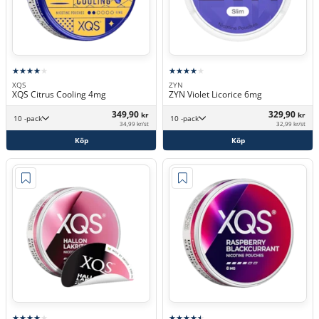
XQS
ZYN
XQS Citrus Cooling 4mg
ZYN Violet Licorice 6mg
349,90
329,90
kr
kr
10 -pack
10 -pack
34,99 kr/st
32,99 kr/st
Köp
Köp