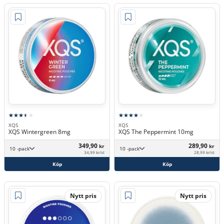
XQS
XQS
XQS Wintergreen 8mg
XQS The Peppermint 10mg
349,90
289,90
kr
kr
10 -pack
10 -pack
34,99 kr/st
28,99 kr/st
Köp
Köp
Nytt pris
Nytt pris