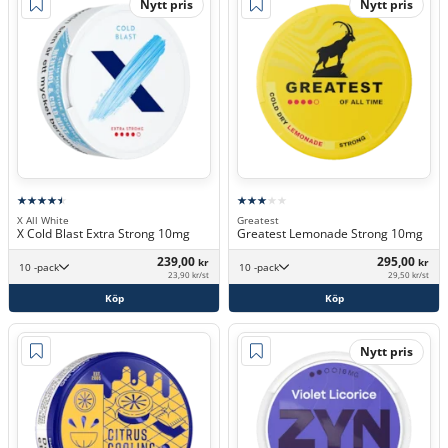
Nytt pris
Nytt pris
X All White
Greatest
X Cold Blast Extra Strong 10mg
Greatest Lemonade Strong 10mg
239,00
295,00
kr
kr
10 -pack
10 -pack
23,90 kr/st
29,50 kr/st
Köp
Köp
Nytt pris