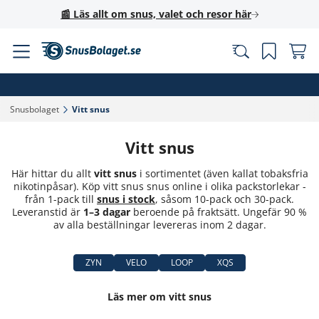
📰 Läs allt om snus, valet och resor här
Snusbolaget‎
Vitt snus‎
Vitt snus
Här hittar du allt
vitt snus
i sortimentet (även kallat tobaksfria
nikotinpåsar). Köp vitt snus snus online i olika packstorlekar -
från 1-pack till
snus i stock
, såsom 10-pack och 30-pack.
Leveranstid är
1–3 dagar
beroende på fraktsätt. Ungefär 90 %
av alla beställningar levereras inom 2 dagar.
ZYN
VELO
LOOP
XQS
Läs mer om vitt snus