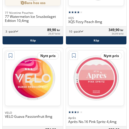
Bara hos oss
77 Nicotine Pouches
77 Watermelon Ice Snusbolaget
XQS
Edition 10,4mg
XQS Fizzy Peach 8mg
89,90
349,90
kr
kr
3 -pack
10 -pack
29,97 kr/st
34,99 kr/st
Köp
Köp
Nytt pris
Nytt pris
VELO
VELO Guava Passionfruit 8mg
Après
Après No.16 Pink Spritz 4,4mg