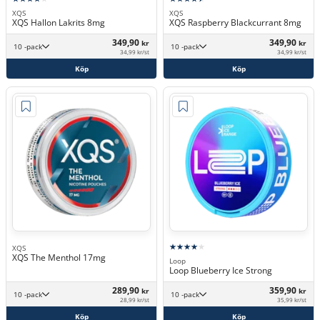
XQS
XQS
XQS Hallon Lakrits 8mg
XQS Raspberry Blackcurrant 8mg
349,90
349,90
kr
kr
10 -pack
10 -pack
34,99 kr/st
34,99 kr/st
Köp
Köp
XQS
XQS The Menthol 17mg
Loop
Loop Blueberry Ice Strong
289,90
359,90
kr
kr
10 -pack
10 -pack
28,99 kr/st
35,99 kr/st
Köp
Köp