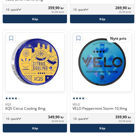
359,90
269,90
kr
kr
10 -pack
10 -pack
35,99 kr/st
26,99 kr/st
Köp
Köp
Nytt pris
XQS
VELO
XQS Citrus Cooling 8mg
VELO Peppermint Storm 10,9mg
349,90
359,90
kr
kr
10 -pack
10 -pack
34,99 kr/st
35,99 kr/st
Köp
Köp