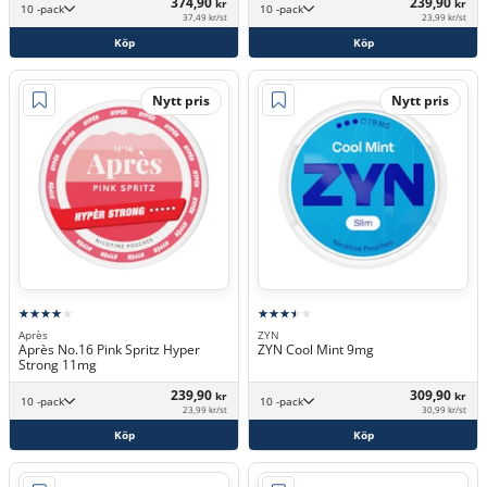
374,90
239,90
kr
kr
10 -pack
10 -pack
37,49 kr/st
23,99 kr/st
Köp
Köp
Nytt pris
Nytt pris
Après
ZYN
Après No.16 Pink Spritz Hyper
ZYN Cool Mint 9mg
Strong 11mg
239,90
309,90
kr
kr
10 -pack
10 -pack
23,99 kr/st
30,99 kr/st
Köp
Köp