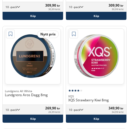
309,90
309,90
kr
kr
10 -pack
10 -pack
30,99 kr/st
30,99 kr/st
Köp
Köp
Nytt pris
Lundgrens All White
Lundgrens Aros Dagg 8mg
XQS
XQS Strawberry Kiwi 8mg
269,90
349,90
kr
kr
10 -pack
10 -pack
26,99 kr/st
34,99 kr/st
Köp
Köp