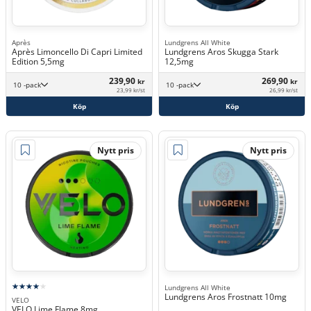
Après
Lundgrens All White
Après Limoncello Di Capri Limited
Lundgrens Aros Skugga Stark
Edition 5,5mg
12,5mg
239,90
269,90
kr
kr
10 -pack
10 -pack
23,99 kr/st
26,99 kr/st
Köp
Köp
Nytt pris
Nytt pris
Lundgrens All White
Lundgrens Aros Frostnatt 10mg
VELO
VELO Lime Flame 8mg