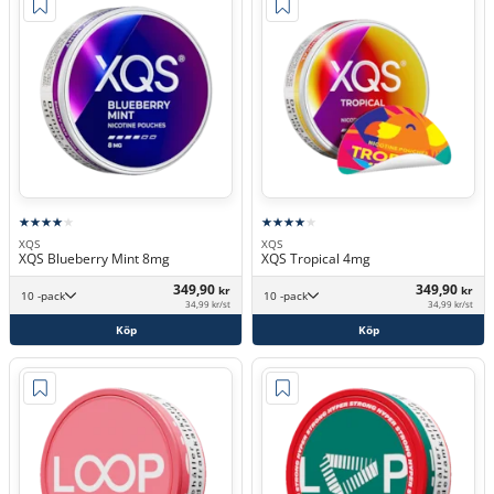
XQS
XQS
XQS Blueberry Mint 8mg
XQS Tropical 4mg
349,90
349,90
kr
kr
10 -pack
10 -pack
34,99 kr/st
34,99 kr/st
Köp
Köp