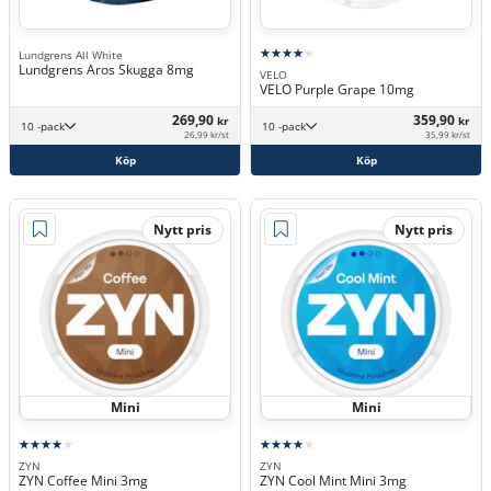
Lundgrens All White
Lundgrens Aros Skugga 8mg
VELO
VELO Purple Grape 10mg
269,90
359,90
kr
kr
10 -pack
10 -pack
26,99 kr/st
35,99 kr/st
Köp
Köp
Nytt pris
Nytt pris
Mini
Mini
ZYN
ZYN
ZYN Coffee Mini 3mg
ZYN Cool Mint Mini 3mg