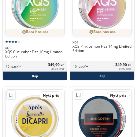
Bara hos oss
Bara hos oss
XQS
XQS Pink Lemon Fizz 14mg Limited
XQS
Edition
XQS Cucumber Fizz 10mg Limited
Edition
349,90
349,90
kr
kr
10 -pack
10 -pack
34,99 kr/st
34,99 kr/st
Köp
Köp
Nytt pris
Nytt pris