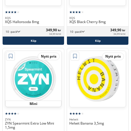
XQS
XQS
XQS Hallonsoda 8mg
XQS Black Cherry 8mg
349,90
349,90
kr
kr
10 -pack
10 -pack
34,99 kr/st
34,99 kr/st
Köp
Köp
Nytt pris
Nytt pris
Mini
ZYN
Helwit
ZYN Spearmint Extra Low Mini
Helwit Banana 3,5mg
1,5mg