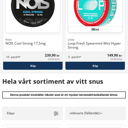
Mini
Nois
Loop
NOIS Cool Strong 17,5mg
Loop Fresh Spearmint Mini Hyper
Strong
239,90
149,90
kr
kr
10 -pack
5 -pack
23,99 kr/st
29,98 kr/st
Köp
Köp
Hela vårt sortiment av vitt snus
relevans (fallande)
Filter