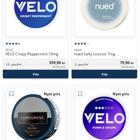
VELO
nued
VELO Crispy Peppermint 10mg
nued Salty Licorice 7mg
359,90
79,90
kr
kr
10 -pack
3 -pack
35,99 kr/st
26,63 kr/st
Köp
Köp
Nytt pris
Nytt pris