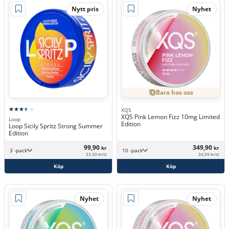
Nytt pris
Nyhet
Bara hos oss
XQS
XQS Pink Lemon Fizz 10mg Limited
Loop
Edition
Loop Sicily Spritz Strong Summer
Edition
99,90
349,90
kr
kr
3 -pack
10 -pack
33,30 kr/st
34,99 kr/st
Köp
Köp
Nyhet
Nyhet