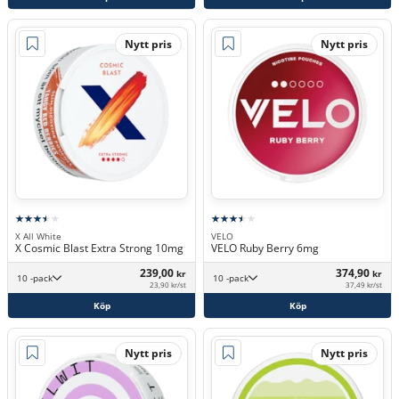
Nytt pris
Nytt pris
X All White
VELO
X Cosmic Blast Extra Strong 10mg
VELO Ruby Berry 6mg
239,00
374,90
kr
kr
10 -pack
10 -pack
23,90 kr/st
37,49 kr/st
Köp
Köp
Nytt pris
Nytt pris