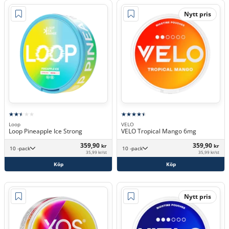
Nytt pris
Loop
VELO
Loop Pineapple Ice Strong
VELO Tropical Mango 6mg
359,90
359,90
kr
kr
10 -pack
10 -pack
35,99 kr/st
35,99 kr/st
Köp
Köp
Nytt pris