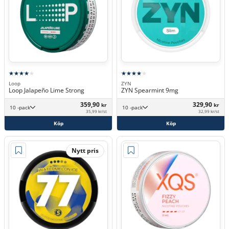
Loop
ZYN
Loop Jalapeño Lime Strong
ZYN Spearmint 9mg
359,90
329,90
kr
kr
10 -pack
10 -pack
35,99 kr/st
32,99 kr/st
Köp
Köp
Nytt pris