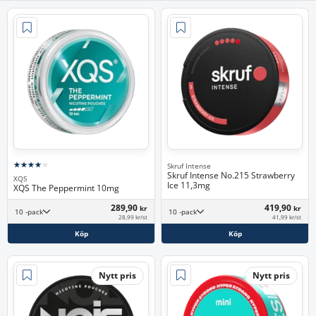
Skruf Intense
Skruf Intense No.215 Strawberry
XQS
Ice 11,3mg
XQS The Peppermint 10mg
289,90
419,90
kr
kr
10 -pack
10 -pack
28,99 kr/st
41,99 kr/st
Köp
Köp
Nytt pris
Nytt pris