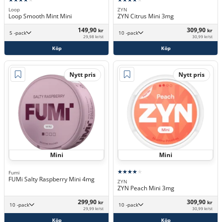
Loop
ZYN
Loop Smooth Mint Mini
ZYN Citrus Mini 3mg
149,90
309,90
kr
kr
5 -pack
10 -pack
29,98 kr/st
30,99 kr/st
Köp
Köp
Nytt pris
Nytt pris
Mini
Mini
Fumi
FUMi Salty Raspberry Mini 4mg
ZYN
ZYN Peach Mini 3mg
299,90
309,90
kr
kr
10 -pack
10 -pack
29,99 kr/st
30,99 kr/st
Köp
Köp