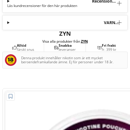
Recensioner
Läs kundrecensioner för den här produkten
(4)
VARNI
NG
ZYN
Visa alla produkter från
ZYN
Alltid
Snabba
Fri frakt
färskt snus
leveranser
fr. 399 kr
Denna produkt innehåller nikotin som är ett mycket
beroendeframkallande ämne. Ej för personer under 18 år.