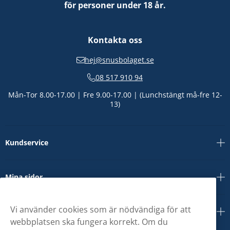
för personer under 18 år.
Kontakta oss
hej@snusbolaget.se
08 517 910 94
Mån-Tor 8.00-17.00 | Fre 9.00-17.00 | (Lunchstängt må-fre 12-
13)
Kundservice
Mina sidor
Vi använder cookies som är nödvändiga för att
Om oss
webbplatsen ska fungera korrekt. Om du