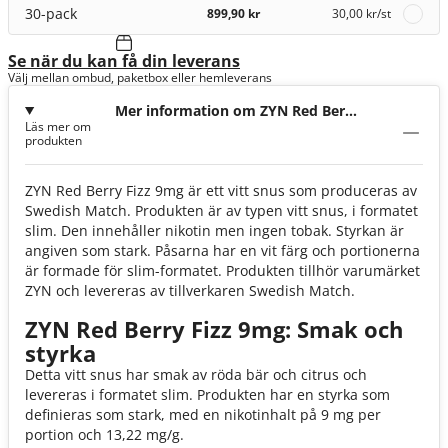
30-pack
899,90 kr
30,00 kr
/st
Se när du kan få din leverans
Välj mellan ombud, paketbox eller hemleverans
Mer information om ZYN Red Berry
Läs mer om
Fizz 9mg
produkten
ZYN Red Berry Fizz 9mg är ett vitt snus som produceras av
Swedish Match. Produkten är av typen vitt snus, i formatet
slim. Den innehåller nikotin men ingen tobak. Styrkan är
angiven som stark. Påsarna har en vit färg och portionerna
är formade för slim-formatet. Produkten tillhör varumärket
ZYN och levereras av tillverkaren Swedish Match.
ZYN Red Berry Fizz 9mg: Smak och
styrka
Detta vitt snus har smak av röda bär och citrus och
levereras i formatet slim. Produkten har en styrka som
definieras som stark, med en nikotinhalt på 9 mg per
portion och 13,22 mg/g.