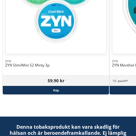
ZYN
ZYN
ZYN Slim/Mini S2 Minty 3p
ZYN Menthol 
59,90 kr
10 -pack
Köp
Denna tobaksprodukt kan vara skadlig för
hälsan och är beroendeframkallande. Ej lämplig