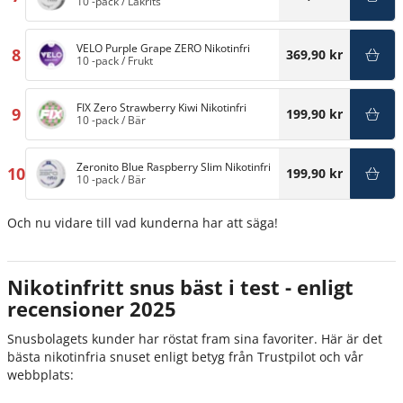
10 -pack
/
Lakrits
VELO Purple Grape ZERO Nikotinfri
8
369,90 kr
10 -pack
/
Frukt
FIX Zero Strawberry Kiwi Nikotinfri
9
199,90 kr
10 -pack
/
Bär
Zeronito Blue Raspberry Slim Nikotinfri
10
199,90 kr
10 -pack
/
Bär
Och nu vidare till vad kunderna har att säga!
Nikotinfritt snus bäst i test - enligt
recensioner 2025
Snusbolagets kunder har röstat fram sina favoriter. Här är det
bästa nikotinfria snuset enligt betyg från Trustpilot och vår
webbplats: