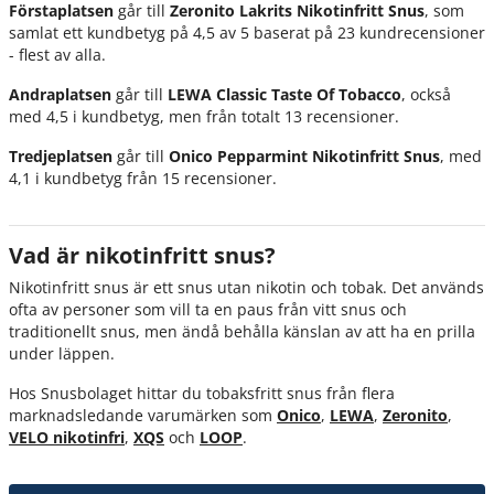
Förstaplatsen
går till
Zeronito Lakrits Nikotinfritt Snus
, som
samlat ett kundbetyg på 4,5 av 5 baserat på 23 kundrecensioner
- flest av alla.
Andraplatsen
går till
LEWA Classic Taste Of Tobacco
, också
med 4,5 i kundbetyg, men från totalt 13 recensioner.
Tredjeplatsen
går till
Onico Pepparmint Nikotinfritt Snus
, med
4,1 i kundbetyg från 15 recensioner.
Vad är nikotinfritt snus?
Nikotinfritt snus är ett snus utan nikotin och tobak. Det används
ofta av personer som vill ta en paus från vitt snus och
traditionellt snus, men ändå behålla känslan av att ha en prilla
under läppen.
Hos Snusbolaget hittar du tobaksfritt snus från flera
marknadsledande varumärken som
Onico
,
LEWA
,
Zeronito
,
VELO nikotinfri
,
XQS
och
LOOP
.