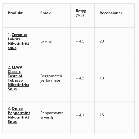
Betyg
Produkt
Smak
Recensioner
(1-5)
1.
Zeronito
Lakrits
Lakrits
⭐ 4,5
23
Nikotinfritt
snus
2.
LEWA
Classic
Taste of
Bergamott &
⭐ 4,5
13
Tobacco
yerba mate
Nikotinfritt
Snus
3.
Onico
Pepparmint
Pepparmynta
⭐ 4,1
15
Nikotinfritt
& vanilj
Snus