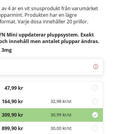
2 av 4 är en vit snusprodukt från varumärket
epparmint. Produkten har en lägre
ormat. Varje dosa innehåller 20 prillor.
, ZYN Mini uppdaterar pluppsystem. Exakt
ch innehåll men antalet pluppar ändras.
i 3mg
47,99 kr
164,90 kr
32,98 kr
/st
309,90 kr
30,99 kr
/st
899,90 kr
30,00 kr
/st