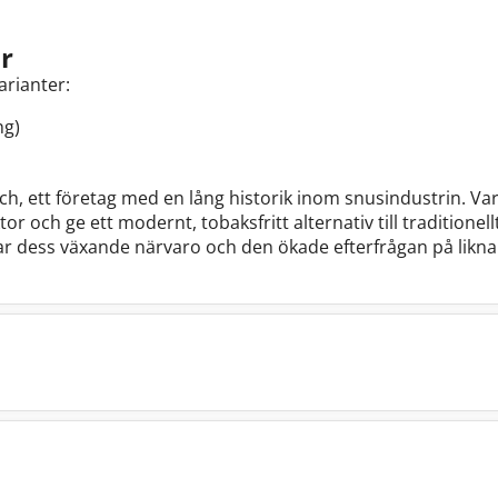
r
arianter:
ng)
ch, ett företag med en lång historik inom snusindustrin. V
r och ge ett modernt, tobaksfritt alternativ till traditionel
r dess växande närvaro och den ökade efterfrågan på likn