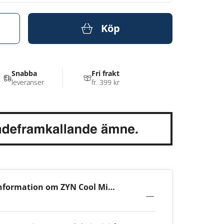
Köp
Snabba
Fri frakt
leveranser
fr. 399 kr
nformation om ZYN Cool Mint
 3mg