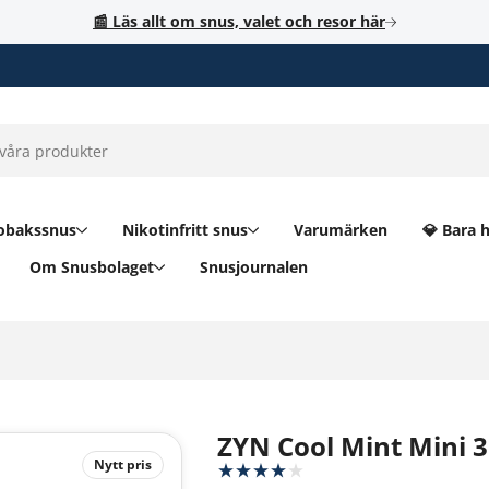
📰 Läs allt om snus, valet och resor här
obakssnus
Nikotinfritt snus
Varumärken
💎 Bara 
Om Snusbolaget
Snusjournalen
ZYN Cool Mint Mini 
Nytt pris