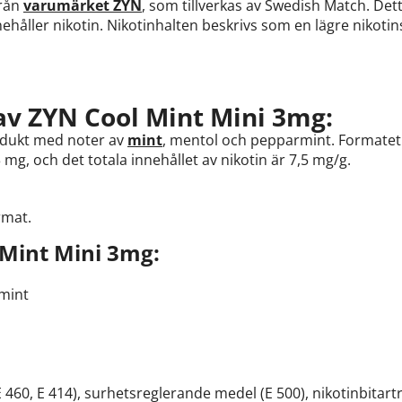
från
varumärket ZYN
, som tillverkas av Swedish Match. Dett
håller nikotin. Nikotinhalten beskrivs som en lägre nikotin
av ZYN Cool Mint Mini 3mg:
odukt med noter av
mint
, mentol och pepparmint. Formatet 
3 mg, och det totala innehållet av nikotin är 7,5 mg/g.
rmat.
Mint Mini 3mg:
mint
 460, E 414), surhetsreglerande medel (E 500), nikotinbitartr