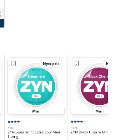
r
st
Nytt pris
Nytt pris
Mini
Mini
ZYN
ZYN
ZYN
ZYN Spearmint Extra Low Mini
ZYN Black Cherry Mini 3mg
ZYN
1,5mg