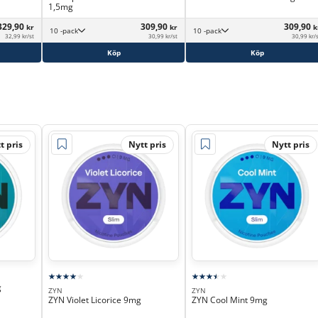
1,5mg
329,90
309,90
309,90
kr
kr
k
10 -pack
10 -pack
32,99 kr/st
30,99 kr/st
30,99 kr/
Köp
Köp
t pris
Nytt pris
Nytt pris
g
ZYN
ZYN
ZYN Violet Licorice 9mg
ZYN Cool Mint 9mg