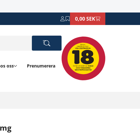
0,00 SEK
hos oss
Prenumerera
3mg