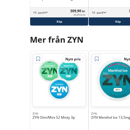
309,90
kr
10 -pack
10 -pack
30,99 kr/st
Köp
Köp
Mer från ZYN
Nytt pris
Nyt
ZYN
ZYN
ZYN Slim/Mini S2 Minty 3p
ZYN Menthol Ice 13,5m