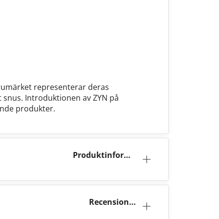
arumärket representerar deras
lt snus. Introduktionen av ZYN på
ande produkter.
Produktinforma
tion
Recensioner
(58)