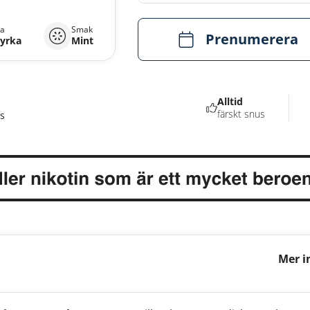
ka
Smak
Prenumerera
tyrka
Mint
Alltid
färskt snus
s
Mer i
Mini