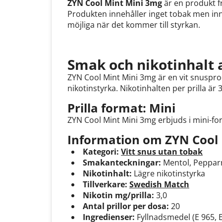
ZYN Cool Mint Mini 3mg
är en produkt 
Produkten innehåller inget tobak men inne
möjliga när det kommer till styrkan.
Smak och nikotinhalt 
ZYN Cool Mint Mini 3mg är en vit snuspr
nikotinstyrka. Nikotinhalten per prilla är 
Prilla format: Mini
ZYN Cool Mint Mini 3mg erbjuds i mini-fo
Information om ZYN Cool 
Kategori:
Vitt snus utan tobak
Smakanteckningar:
Mentol, Peppar
Nikotinhalt:
Lägre nikotinstyrka
Tillverkare:
Swedish Match
Nikotin mg/prilla:
3,0
Antal prillor per dosa:
20
Ingredienser:
Fyllnadsmedel (E 965, E