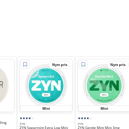
Nytt pris
Nytt pris
Mini
Mini
 3mg
ZYN
ZYN
ZYN Spearmint Extra Low Mini
ZYN Gentle Mint Mini 3mg