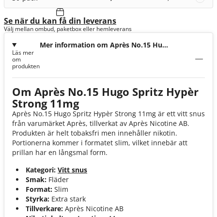
Se när du kan få din leverans
Välj mellan ombud, paketbox eller hemleverans
Mer information om Après No.15 Hugo
Läs mer
Spritz Hypèr Strong 11mg
om
produkten
Om Après No.15 Hugo Spritz Hypèr
Strong 11mg
Après No.15 Hugo Spritz Hypèr Strong 11mg är ett vitt snus
från varumärket Après, tillverkat av Après Nicotine AB.
Produkten är helt tobaksfri men innehåller nikotin.
Portionerna kommer i formatet slim, vilket innebär att
prillan har en långsmal form.
Kategori:
Vitt snus
Smak:
Fläder
Format:
Slim
Styrka:
Extra stark
Tillverkare:
Après Nicotine AB