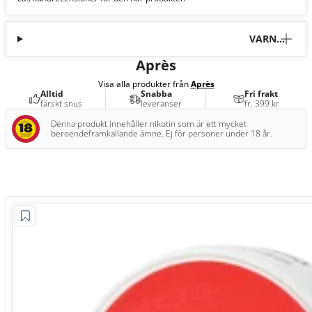
VARNI
NG
Après
Visa alla produkter från
Après
Alltid
Snabba
Fri frakt
färskt snus
leveranser
fr. 399 kr
Denna produkt innehåller nikotin som är ett mycket
beroendeframkallande ämne. Ej för personer under 18 år.