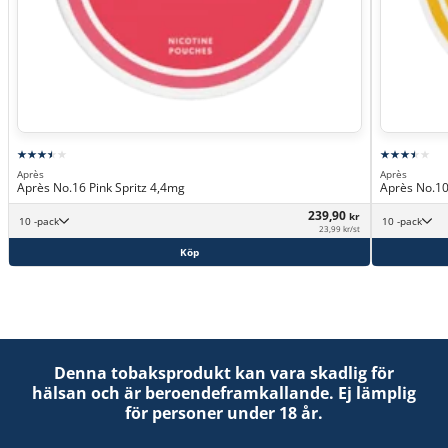
Après
Après
Après No.16 Pink Spritz 4,4mg
Après No.10
239,90
kr
10 -pack
10 -pack
23,99 kr/st
Köp
Denna tobaksprodukt kan vara skadlig för
hälsan och är beroendeframkallande. Ej lämplig
för personer under 18 år.