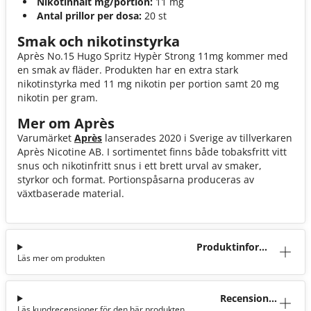
Nikotinhalt mg/portion:
11 mg
Antal prillor per dosa:
20 st
Smak och nikotinstyrka
Après No.15 Hugo Spritz Hypèr Strong 11mg kommer med
en smak av fläder. Produkten har en extra stark
nikotinstyrka med 11 mg nikotin per portion samt 20 mg
nikotin per gram.
Mer om Après
Varumärket
Après
lanserades 2020 i Sverige av tillverkaren
Après Nicotine AB. I sortimentet finns både tobaksfritt vitt
snus och nikotinfritt snus i ett brett urval av smaker,
styrkor och format. Portionspåsarna produceras av
växtbaserade material.
Produktinforma
Läs mer om produkten
tion
Recensioner
Läs kundrecensioner för den här produkten
(7)