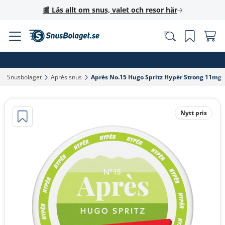
📰 Läs allt om snus, valet och resor här
Snusbolaget‎
Après snus‎
Après No.15 Hugo Spritz Hypèr Strong 11mg‎
Nytt pris