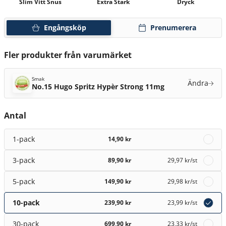
Slim Vitt Snus
Extra Stark
Dryck
Engångsköp
Prenumerera
Fler produkter från varumärket
Smak
Ändra
No.15 Hugo Spritz Hypèr Strong 11mg
Antal
1-pack
14,90 kr
3-pack
89,90 kr
29,97 kr
/st
5-pack
149,90 kr
29,98 kr
/st
10-pack
239,90 kr
23,99 kr
/st
30-pack
699,90 kr
23,33 kr
/st