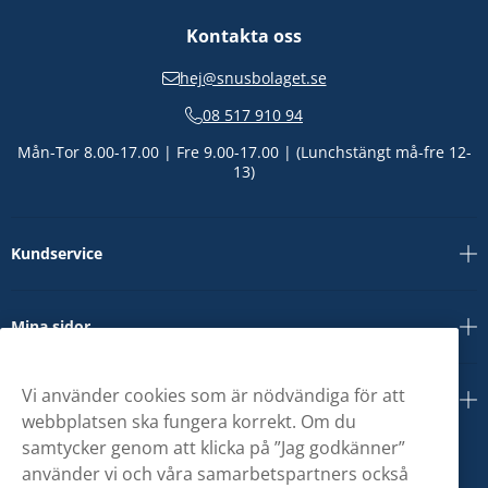
Kontakta oss
hej@snusbolaget.se
08 517 910 94
Mån-Tor 8.00-17.00 | Fre 9.00-17.00 | (Lunchstängt må-fre 12-
13)
Kundservice
Mina sidor
Vi använder cookies som är nödvändiga för att
Om oss
webbplatsen ska fungera korrekt. Om du
samtycker genom att klicka på ”Jag godkänner”
använder vi och våra samarbetspartners också