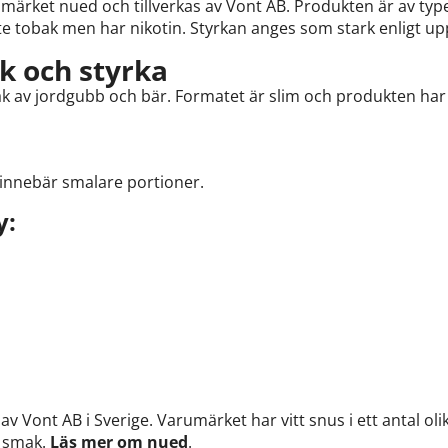
umärket nued och tillverkas av Vont AB. Produkten är av ty
e tobak men har nikotin. Styrkan anges som stark enligt uppg
k och styrka
k av jordgubb och bär. Formatet är slim och produkten har e
t innebär smalare portioner.
y:
 av Vont AB i Sverige. Varumärket har vitt snus i ett antal 
å smak.
Läs mer om nued
.