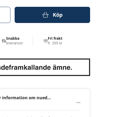
Köp
Snabba
Fri frakt
leveranser
fr. 399 kr
r information om nued
rawberry 7mg