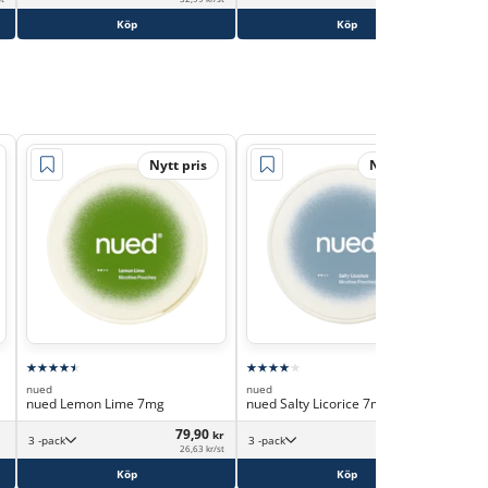
Köp
Köp
Nytt pris
Nytt pris
nued
nued
nued Lemon Lime 7mg
nued Salty Licorice 7mg
79,90
79,90
kr
kr
3 -pack
3 -pack
26,63 kr/st
26,63 kr/st
Köp
Köp