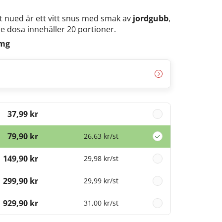
 nued är ett vitt snus med smak av
jordgubb
,
je dosa innehåller 20 portioner.
7mg
37,99 kr
79,90 kr
26,63 kr
/st
149,90 kr
29,98 kr
/st
299,90 kr
29,99 kr
/st
929,90 kr
31,00 kr
/st