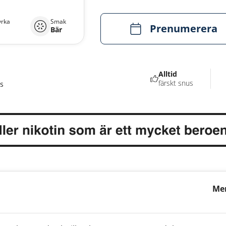
yrka
Smak
Prenumerera
Bär
Alltid
färskt snus
s
Me
St