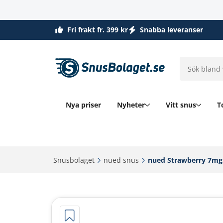
Fri frakt fr. 399 kr
Snabba leveranser
Nya priser
Nyheter
Vitt snus
T
Snusbolaget‎
nued snus‎
nued Strawberry 7mg‎