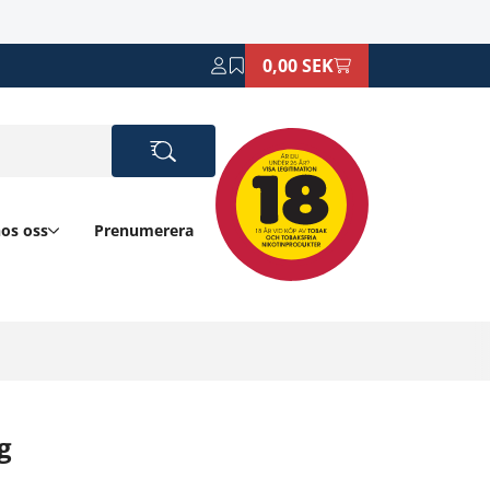
0,00 SEK
hos oss
Prenumerera
g