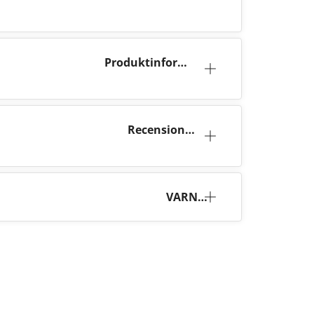
Produktinforma
tion
Recensioner
(18)
VARNI
NG