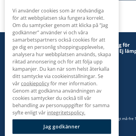
Vi använder cookies som är nödvändiga
för att webbplatsen ska fungera korrekt.
Om du samtycker genom att klicka på ”Jag
godkänner” använder vi och våra
samarbetspartners också cookies för att
Denna tobaksprodukt kan vara skadlig för
ge dig en personlig shoppingupplevelse,
hälsan och är beroendeframkallande. Ej lämp
analysera hur webbplatsen används, skapa
för personer under 18 år.
riktad annonsering och för att följa upp
kampanjer. Du kan när som helst återkalla
ditt samtycke via cookieinställningar. Se
vår
cookiepolicy
för mer information.
Genom att godkänna användningen av
Kontakta oss
cookies samtycker du också till vår
hej@snusbolaget.se
behandling av personuppgifter för samma
syfte enligt vår
integritetspolicy.
08 517 910 94
Mån-Tor 8.00-17.00 | Fre 9.00-17.00 | (Lunchstängt må-fre 
13)
Jag godkänner