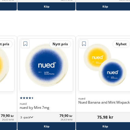
Köp
Köp
t pris
Nytt pris
Nyhet
nued
Nued Banana and Mint Mixpack
nued
nued Icy Mint 7mg
79,90
79,90
kr
kr
75,98 kr
3 -pack
26,63 kr/st
26,63 kr/st
Köp
Köp