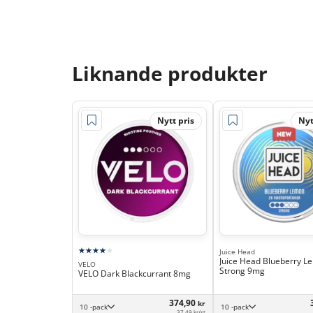
Liknande produkter
Nytt pris
Nyt
Juice Head
Juice Head Blueberry L
VELO
Strong 9mg
VELO Dark Blackcurrant 8mg
374,90
kr
10 -pack
10 -pack
37,49 kr/st