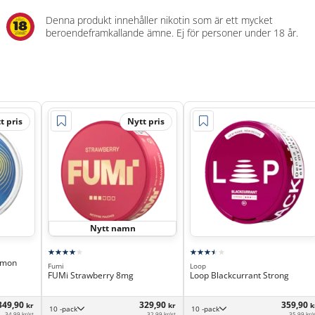
Denna produkt innehåller nikotin som är ett mycket
beroendeframkallande ämne. Ej för personer under 18 år.
t pris
Nytt pris
Nytt namn
emon
Fumi
Loop
FUMi Strawberry 8mg
Loop Blackcurrant Strong
349,90
329,90
359,90
kr
kr
k
10 -pack
10 -pack
34,99 kr/st
32,99 kr/st
35,99 kr/