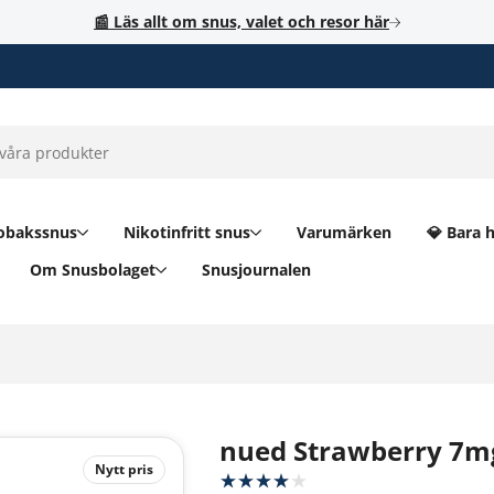
📰 Läs allt om snus, valet och resor här
obakssnus
Nikotinfritt snus
Varumärken
💎 Bara 
Om Snusbolaget
Snusjournalen
nued Strawberry 7m
Nytt pris