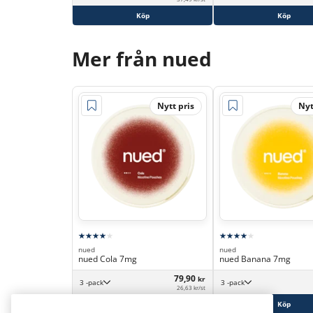
Köp
Köp
Mer från nued
Nytt pris
Nyt
nued
nued
nued Cola 7mg
nued Banana 7mg
79,90
kr
3 -pack
3 -pack
26,63 kr/st
Köp
Köp