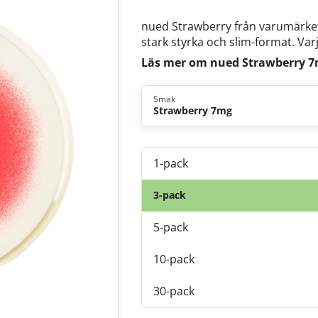
nued Strawberry från varumärket
stark styrka och slim-format. Var
Läs mer om nued Strawberry 
Smak
Strawberry 7mg
1-pack
3-pack
5-pack
10-pack
30-pack