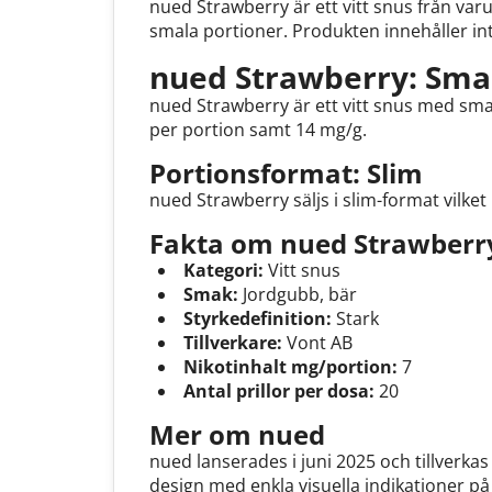
nued Strawberry är ett vitt snus från var
smala portioner. Produkten innehåller int
nued Strawberry: Sma
nued Strawberry är ett vitt snus med sma
per portion samt 14 mg/g.
Portionsformat: Slim
nued Strawberry säljs i slim-format vilke
Fakta om nued Strawberr
Kategori:
Vitt snus
Smak:
Jordgubb, bär
Styrkedefinition:
Stark
Tillverkare:
Vont AB
Nikotinhalt mg/portion:
7
Antal prillor per dosa:
20
Mer om nued
nued lanserades i juni 2025 och tillverkas
design med enkla visuella indikationer p