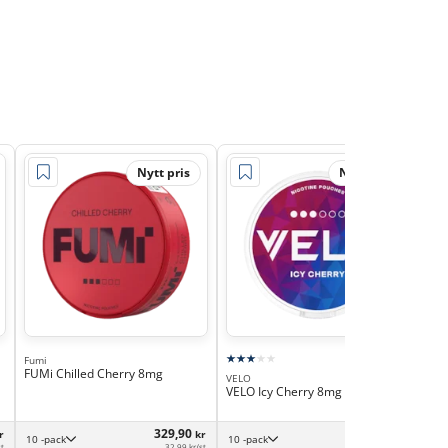
Nytt pris
Nytt pris
Fumi
FUMi Chilled Cherry 8mg
VELO
VEL
VELO Icy Cherry 8mg
VEL
329,90
374,90
r
kr
kr
10 -pack
10 -pack
st
32,99 kr/st
37,49 kr/st