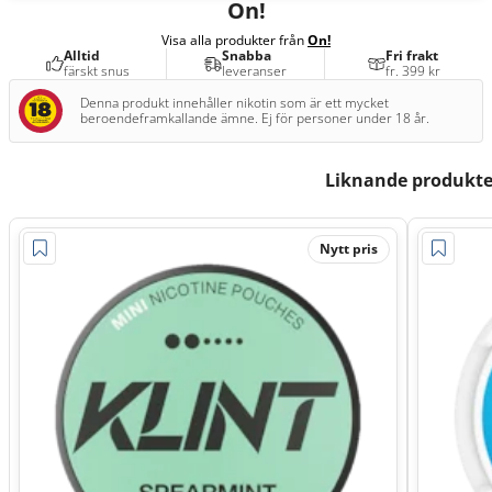
On!
Visa alla produkter från
On!
Alltid
Snabba
Fri frakt
färskt snus
leveranser
fr. 399 kr
Denna produkt innehåller nikotin som är ett mycket
beroendeframkallande ämne. Ej för personer under 18 år.
Liknande produkte
Nytt pris