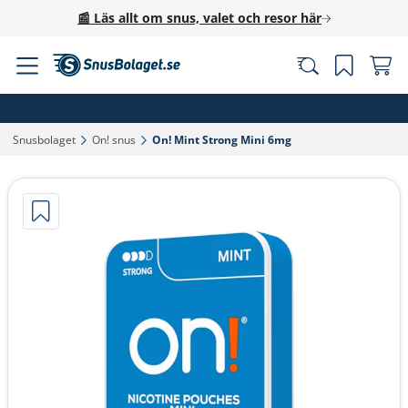
📰 Läs allt om snus, valet och resor här
Snusbolaget‎
On! snus‎
On! Mint Strong Mini 6mg‎