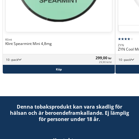
Klint
Klint Spearmint Mini 4,8mg
ZYN
ZYN Cool Mi
299,00
kr
10 -pack
10 -pack
29,90 kr/st
Köp
Denna tobaksprodukt kan vara skadlig för
hälsan och är beroendeframkallande. Ej lämplig
för personer under 18 år.