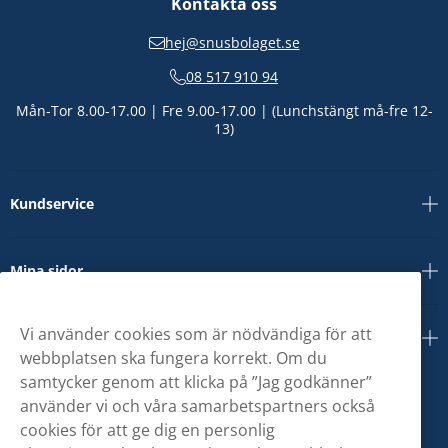
Kontakta oss
hej@snusbolaget.se
08 517 910 94
Mån-Tor 8.00-17.00 | Fre 9.00-17.00 | (Lunchstängt må-fre 12-
13)
Kundservice
Mina sidor
Vi använder cookies som är nödvändiga för att
Om oss
webbplatsen ska fungera korrekt. Om du
samtycker genom att klicka på ”Jag godkänner”
använder vi och våra samarbetspartners också
cookies för att ge dig en personlig