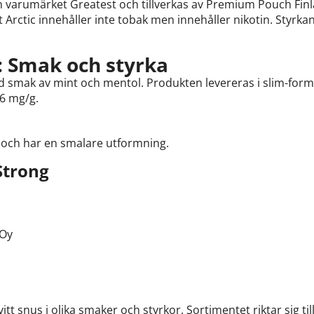
rån varumärket Greatest och tillverkas av Premium Pouch Finl
 Arctic innehåller inte tobak men innehåller nikotin. Styrkan
.
: Smak och styrka
ed smak av mint och mentol. Produkten levereras i slim-forma
66 mg/g.
t och har en smalare utformning.
Strong
 Oy
tt snus i olika smaker och styrkor. Sortimentet riktar sig t