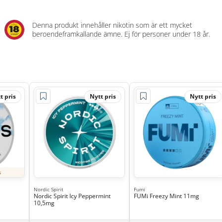
Denna produkt innehåller nikotin som är ett mycket
beroendeframkallande ämne. Ej för personer under 18 år.
t pris
Nytt pris
Nytt pris
s
Nordic Spirit
Fumi
Nordic Spirit Icy Peppermint
FUMi Freezy Mint 11mg
10,5mg