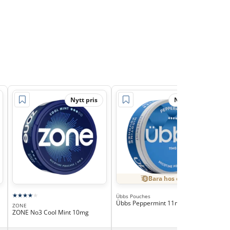
Nytt pris
Nytt pris
Bara hos oss
Übbs Pouches
Übbs Peppermint 11mg
ZONE
Skru
ZONE No3 Cool Mint 10mg
Skr
Min