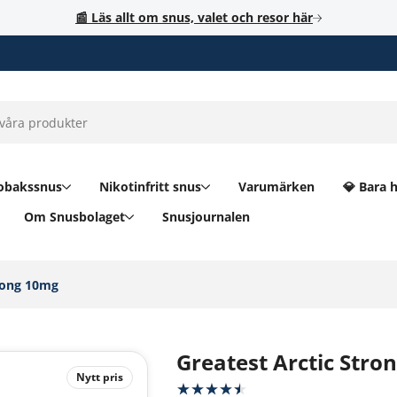
📰 Läs allt om snus, valet och resor här
obakssnus
Nikotinfritt snus
Varumärken
💎 Bara 
Om Snusbolaget
Snusjournalen
rong 10mg‎
Greatest Arctic Stro
Nytt pris