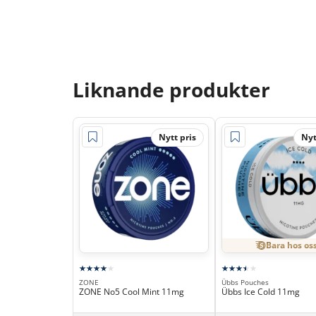
Liknande produkter
Nytt pris
Nyt
Bara hos os
ZONE
Übbs Pouches
ZONE No5 Cool Mint 11mg
Übbs Ice Cold 11mg