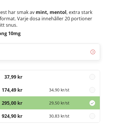
test har smak av
mint, mentol
, extra stark
format. Varje dosa innehåller 20 portioner
itt snus.
rong 10mg
37,99 kr
174,49 kr
34,90 kr
/st
295,00 kr
29,50 kr
/st
924,90 kr
30,83 kr
/st