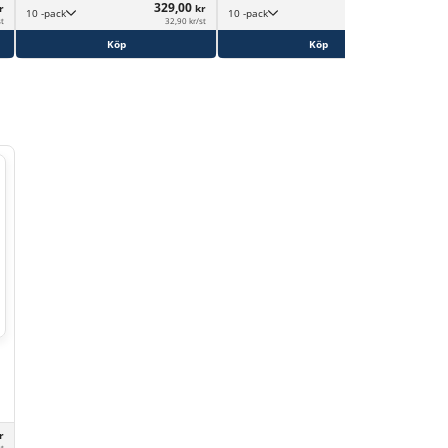
329,00
249,99
r
kr
kr
10 -pack
10 -pack
st
32,90 kr/st
25,00 kr/st
Köp
Köp
r
st