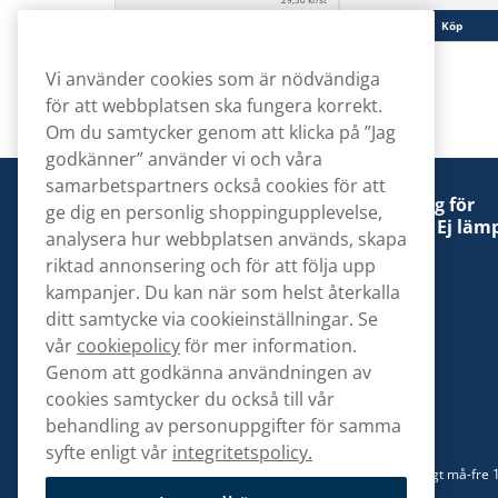
Köp
Köp
Vi använder cookies som är nödvändiga
för att webbplatsen ska fungera korrekt.
Om du samtycker genom att klicka på ”Jag
godkänner” använder vi och våra
samarbetspartners också cookies för att
Denna tobaksprodukt kan vara skadlig för
ge dig en personlig shoppingupplevelse,
hälsan och är beroendeframkallande. Ej lämp
analysera hur webbplatsen används, skapa
för personer under 18 år.
riktad annonsering och för att följa upp
kampanjer. Du kan när som helst återkalla
ditt samtycke via cookieinställningar. Se
vår
cookiepolicy
för mer information.
Genom att godkänna användningen av
Kontakta oss
cookies samtycker du också till vår
hej@snusbolaget.se
behandling av personuppgifter för samma
syfte enligt vår
integritetspolicy.
08 517 910 94
Mån-Tor 8.00-17.00 | Fre 9.00-17.00 | (Lunchstängt må-fre 
13)