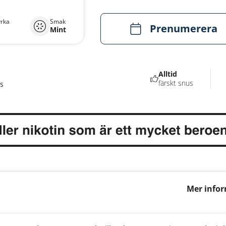
yrka
Smak
Prenumerera
Mint
Alltid
färskt snus
s
Mer infor
Strong 1