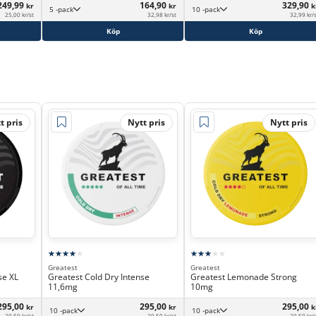
249,99
164,90
329,90
kr
kr
k
5 -pack
10 -pack
25,00 kr/st
32,98 kr/st
32,99 kr/
Köp
Köp
t pris
Nytt pris
Nytt pris
Greatest
Greatest
se XL
Greatest Cold Dry Intense
Greatest Lemonade Strong
11,6mg
10mg
295,00
295,00
295,00
kr
kr
k
10 -pack
10 -pack
29,50 kr/st
29,50 kr/st
29,50 kr/