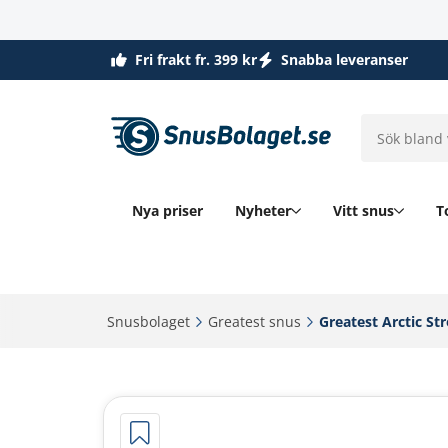
Fri frakt fr. 399 kr
Snabba leveranser
Nya priser
Nyheter
Vitt snus
T
Snusbolaget‎
Greatest snus‎
Greatest Arctic St