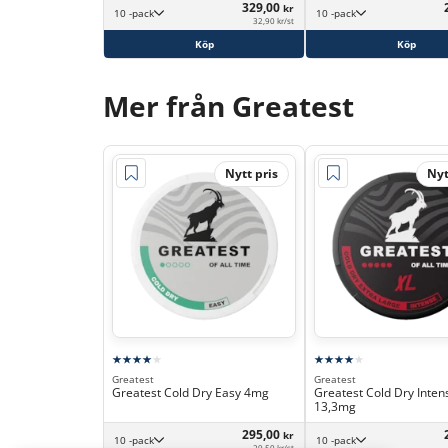
329,00
kr
10 -pack
10 -pack
32,90 kr/st
Köp
Köp
Mer från Greatest
Nytt pris
Nyt
Greatest
Greatest
Greatest Cold Dry Easy 4mg
Greatest Cold Dry Inten
13,3mg
295,00
kr
10 -pack
10 -pack
29,50 kr/st