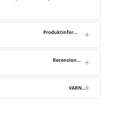
Produktinforma
tion
Recensioner
(11)
VARNI
NG