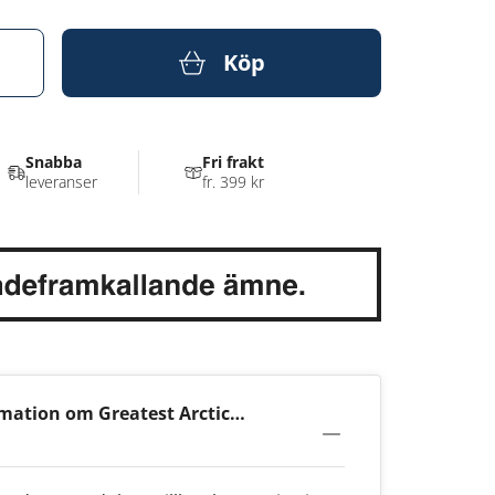
Köp
Snabba
Fri frakt
leveranser
fr. 399 kr
mation om Greatest Arctic
0mg