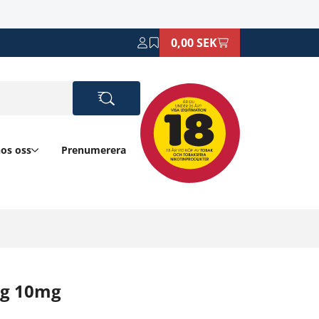
0,00 SEK
hos oss
Prenumerera
ng 10mg