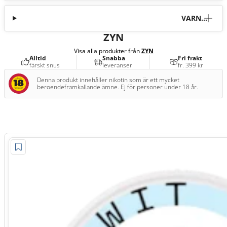
VARNI
NG
ZYN
Visa alla produkter från
ZYN
Alltid
Snabba
Fri frakt
färskt snus
leveranser
fr. 399 kr
Denna produkt innehåller nikotin som är ett mycket
beroendeframkallande ämne. Ej för personer under 18 år.