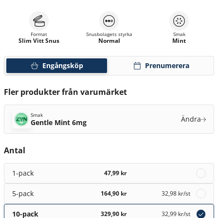
Format
Snusbolagets styrka
Smak
Slim Vitt Snus
Normal
Mint
Engångsköp
Prenumerera
Fler produkter från varumärket
Smak
Ändra
Gentle Mint 6mg
Antal
1-pack
47,99 kr
5-pack
164,90 kr
32,98 kr
/st
10-pack
329,90 kr
32,99 kr
/st