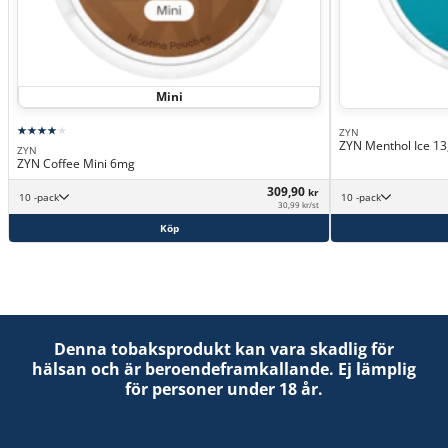
Mini
ZYN
ZYN Menthol Ice 1
ZYN
ZYN Coffee Mini 6mg
309,90
kr
10 -pack
10 -pack
30,99 kr/st
Köp
Denna tobaksprodukt kan vara skadlig för
hälsan och är beroendeframkallande. Ej lämplig
för personer under 18 år.