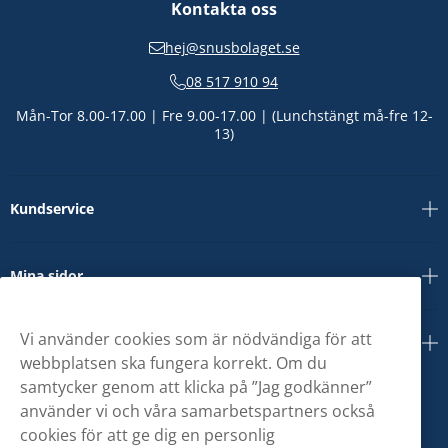
Kontakta oss
hej@snusbolaget.se
08 517 910 94
Mån-Tor 8.00-17.00 | Fre 9.00-17.00 | (Lunchstängt må-fre 12-
13)
Kundservice
Mina sidor
Vi använder cookies som är nödvändiga för att
Om oss
webbplatsen ska fungera korrekt. Om du
samtycker genom att klicka på ”Jag godkänner”
använder vi och våra samarbetspartners också
cookies för att ge dig en personlig