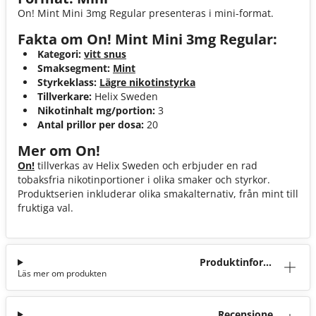
On! Mint Mini 3mg Regular presenteras i mini-format.
Fakta om On! Mint Mini 3mg Regular:
Kategori:
vitt snus
Smaksegment:
Mint
Styrkeklass:
Lägre nikotinstyrka
Tillverkare:
Helix Sweden
Nikotinhalt mg/portion:
3
Antal prillor per dosa:
20
Mer om On!
On!
tillverkas av Helix Sweden och erbjuder en rad
tobaksfria nikotinportioner i olika smaker och styrkor.
Produktserien inkluderar olika smakalternativ, från mint till
fruktiga val.
Produktinforma
Läs mer om produkten
tion
Recensioner