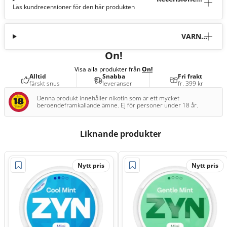
Läs kundrecensioner för den här produkten
(46)
VARNI
NG
On!
Visa alla produkter från
On!
Alltid
Snabba
Fri frakt
färskt snus
leveranser
fr. 399 kr
Denna produkt innehåller nikotin som är ett mycket
beroendeframkallande ämne. Ej för personer under 18 år.
Liknande produkter
Nytt pris
Nytt pris