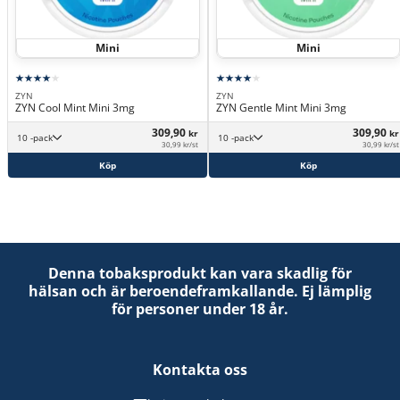
Mini
Mini
ZYN
ZYN
ZYN Cool Mint Mini 3mg
ZYN Gentle Mint Mini 3mg
309,90
309,90
kr
kr
10 -pack
10 -pack
30,99 kr/st
30,99 kr/st
Köp
Köp
Denna tobaksprodukt kan vara skadlig för
hälsan och är beroendeframkallande. Ej lämplig
för personer under 18 år.
Kontakta oss