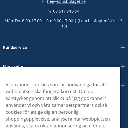
hej@snusbolaget.se
08 517 910 94
Mån-Tor 8.00-17.00 | Fre 9.00-17.00 | (Lunchstängt må-fre 12-
13)
Kundservice
Mina sidor
Vi använder cookies som är nödvändiga för att
Om oss
webbplatsen ska fungera korrekt. Om du
samtycker genom att klicka på ”Jag godkänner”
använder vi och våra samarbetspartners också
cookies för att ge dig en personlig
shoppingupplevelse, analysera hur webbplatsen
används, skapa riktad annonsering och för att