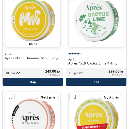
Mini
Après
Après No.11 Bananas Mini 3,2mg
Après
Après No.9 Cactus Lime 4,4mg
249,00
299,00
kr
kr
10 -pack
10 -pack
24,90 kr/st
29,90 kr/st
Köp
Köp
Nytt pris
Nytt pris