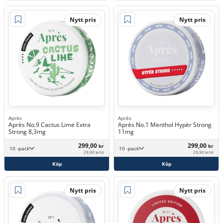
Nytt pris
Nytt pris
Après
Après
Après No.9 Cactus Lime Extra
Après No.1 Menthol Hypèr Strong
Strong 8,3mg
11mg
299,00
299,00
kr
kr
10 -pack
10 -pack
29,90 kr/st
29,90 kr/st
Köp
Köp
Nytt pris
Nytt pris