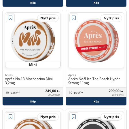
Köp
Köp
Nytt pris
Nytt pris
Mini
Après
Après
Après No.13 Mochaccino Mini
Après No.5 Ice Tea Peach Hypèr
3,2mg
Strong 11mg
249,00
299,00
kr
kr
10 -pack
10 -pack
24,90 kr/st
29,90 kr/st
Köp
Köp
Nytt pris
Nytt pris