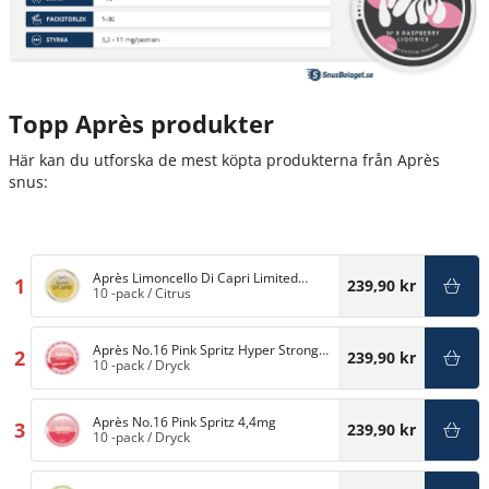
Topp Après produkter
Här kan du utforska de mest köpta produkterna från Après
snus:
Après Limoncello Di Capri Limited
1
239,90 kr
Edition 5,5mg
10 -pack
/
Citrus
Après No.16 Pink Spritz Hyper Strong
2
239,90 kr
11mg
10 -pack
/
Dryck
Après No.16 Pink Spritz 4,4mg
3
239,90 kr
10 -pack
/
Dryck