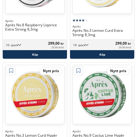
Après
Après No.8 Raspberry Liqorice
Après
Extra Strong 8,3mg
Après No.3 Lemon Curd Extra
Strong 8,3mg
299,00
299,00
kr
kr
10 -pack
10 -pack
29,90 kr/st
29,90 kr/st
Köp
Köp
Nytt pris
Nytt pris
Après
Après
Après No.3 Lemon Curd Hypèr
Après No.9 Cactus Lime Hypèr