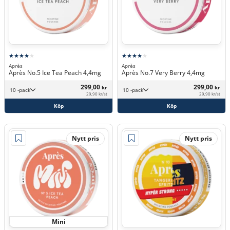
Après
Après
Après No.5 Ice Tea Peach 4,4mg
Après No.7 Very Berry 4,4mg
299,00
299,00
kr
kr
10 -pack
10 -pack
29,90 kr/st
29,90 kr/st
Köp
Köp
Nytt pris
Nytt pris
Mini