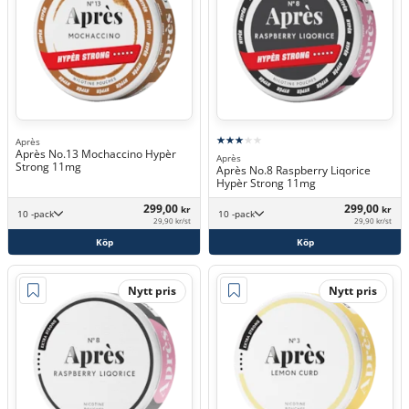
Après
Après No.13 Mochaccino Hypèr
Après
Strong 11mg
Après No.8 Raspberry Liqorice
Hypèr Strong 11mg
299,00
299,00
kr
kr
10 -pack
10 -pack
29,90 kr/st
29,90 kr/st
Köp
Köp
Nytt pris
Nytt pris