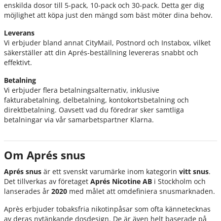
enskilda dosor till 5-pack, 10-pack och 30-pack. Detta ger dig
möjlighet att köpa just den mängd som bäst möter dina behov.
Leverans
Vi erbjuder bland annat CityMail, Postnord och Instabox, vilket
säkerställer att din Aprés-beställning levereras snabbt och
effektivt.
Betalning
Vi erbjuder flera betalningsalternativ, inklusive
fakturabetalning, delbetalning, kontokortsbetalning och
direktbetalning. Oavsett vad du föredrar sker samtliga
betalningar via vår samarbetspartner Klarna.
Om Aprés snus
Aprés snus
är ett svenskt varumärke inom kategorin
vitt snus
.
Det tillverkas av företaget
Aprés Nicotine AB
i Stockholm och
lanserades år
2020
med målet att omdefiniera snusmarknaden.
Après erbjuder tobaksfria nikotinpåsar som ofta kännetecknas
av deras nytänkande dosdesign. De är även helt baserade på