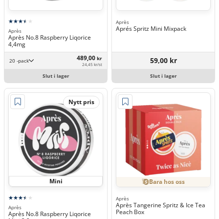
Après
Aprés Spritz Mini Mixpack
Après
Après No.8 Raspberry Liqorice
4,4mg
489,00
kr
59,00 kr
20 -pack
24,45 kr/st
Slut i lager
Slut i lager
Nytt pris
Mini
Bara hos oss
Après
Après Tangerine Spritz & Ice Tea
Après
Peach Box
Après No.8 Raspberry Liqorice