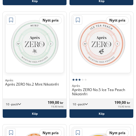
Köp
Köp
Nytt pris
Nytt pris
Après
Après ZERO No.2 Mint Nikotinfri
Après
Après ZERO No.5 Ice Tea Peach
Nikotinfri
199,00
199,00
kr
kr
10 -pack
10 -pack
19,90 kr/st
19,90 kr/st
Köp
Köp
Nytt pris
Nytt pris