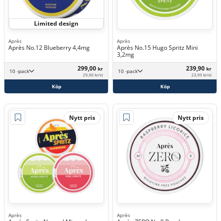
Limited design
Après
Après
Après No.12 Blueberry 4,4mg
Après No.15 Hugo Spritz Mini
3,2mg
299,00
239,90
kr
kr
10 -pack
10 -pack
29,90 kr/st
23,99 kr/st
Köp
Köp
Nytt pris
Nytt pris
Après
Après