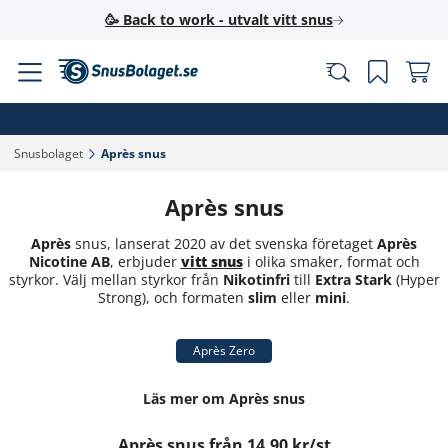
🥳 Back to work - utvalt vitt snus
Snusbolaget‎
Après snus‎
Après snus
Après
snus, lanserat 2020 av det svenska företaget
Après
Nicotine AB
, erbjuder
vitt snus
i olika smaker, format och
styrkor. Välj mellan styrkor från
Nikotinfri
till
Extra Stark
(Hyper
Strong), och formaten
slim
eller
mini
.
Après Zero
Läs mer om Après snus
Après snus från 14,90 kr/st