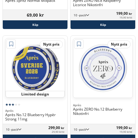
Aprés Spritz Normal Mixpack
Après ZERO No.8 Raspberry
Licorice Nikotinfri
199,00
kr
69,00 kr
10 -pack
19,90 kr/st
Köp
Köp
Nytt pris
Nytt pris
Limited design
Après
Après ZERO No.12 Blueberry
Après
Nikotinfri
Après No.12 Blueberry Hypèr
Strong 11mg
299,00
199,00
kr
kr
10 -pack
10 -pack
29,90 kr/st
19,90 kr/st