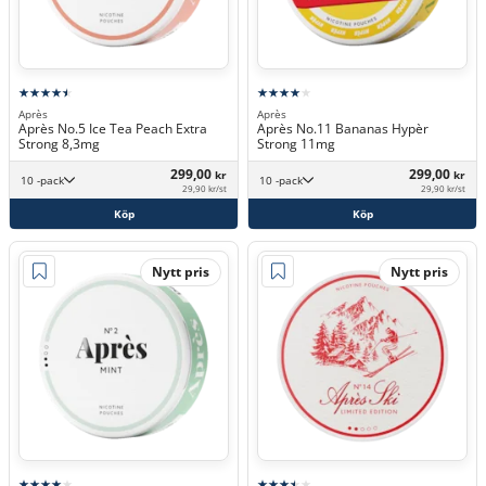
Après
Après
Après No.5 Ice Tea Peach Extra
Après No.11 Bananas Hypèr
Strong 8,3mg
Strong 11mg
299,00
299,00
kr
kr
10 -pack
10 -pack
29,90 kr/st
29,90 kr/st
Köp
Köp
Nytt pris
Nytt pris