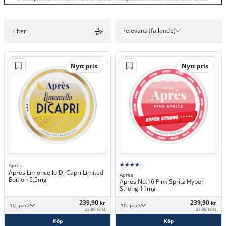
relevans (fallande)
Filter
Nytt pris
Nytt pris
Après
Après Limoncello Di Capri Limited
Après
Edition 5,5mg
Après No.16 Pink Spritz Hyper
Strong 11mg
239,90
239,90
kr
kr
10 -pack
10 -pack
23,99 kr/st
23,99 kr/st
Köp
Köp