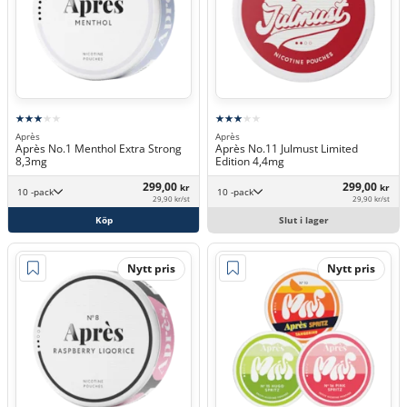
Après
Après
Après No.1 Menthol Extra Strong
Après No.11 Julmust Limited
8,3mg
Edition 4,4mg
299,00
299,00
kr
kr
10 -pack
10 -pack
29,90 kr/st
29,90 kr/st
Köp
Slut i lager
Nytt pris
Nytt pris