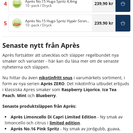
Après No.15 Hugo Spritz 4,4mg
4
239,90 kr
10 -pack
/
Dryck
Après No.15 Hugo Spritz Hypèr Strong
5
239,90 kr
11mg
10 -pack
/
Dryck
Senaste nytt från Après
Après fortsätter att utvecklas och släpper regelbundet nya
smaker och varianter - här kan du läsa mer om de senaste
nyheterna och släppen.
Nu hittar du även
nikotinfritt snus
i varumärkets sortiment, i
form av nya serien
Après ZERO
. Det nikotinfria utbudet erbjuds
i klassiska Apres smaker som
Raspberry Liqorice
,
Ice Tea
Peach
,
Mint
och
Blueberry
.
Senaste produktsläppen från Après:
Après Limoncello Di Capri Limited Edition
- Ny smak av
limoncello och citrus i
limited edition
.
Après No.16 Pink Spritz
- Ny smak av jordgubb, guava,