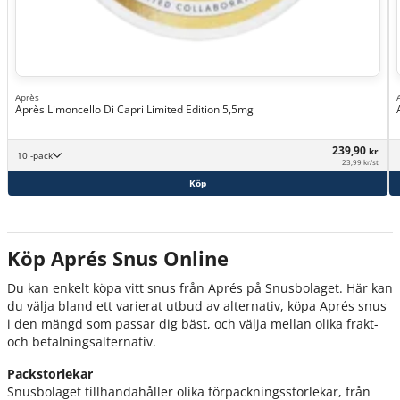
Après
Après Limoncello Di Capri Limited Edition 5,5mg
239,90
kr
10 -pack
23,99 kr/st
Köp
Köp Aprés Snus Online
Du kan enkelt köpa vitt snus från Aprés på Snusbolaget. Här kan
du välja bland ett varierat utbud av alternativ, köpa Aprés snus
i den mängd som passar dig bäst, och välja mellan olika frakt-
och betalningsalternativ.
Packstorlekar
Snusbolaget tillhandahåller olika förpackningsstorlekar, från