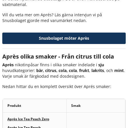
växtmaterial.
Vill du veta mer om Aprés? Läs gärna intervjun vi på
Snusbolaget gjorde med varumärket nedan.
Snusbolaget möter Après
Après olika smaker - Från citrus till cola
Après
nikotinpåsar finns i olika smaker indelade i
sju
huvudkategorier:
bär, citrus, cola, cola
,
frukt
,
lakrits
, och
mint
.
Varje smak är färgkodad med dosdesignen.
Nedan hittar du en komplett översikt över Aprés smaker:
Produkt
Smak
Après Ice Tea Peach Zero
Après Ice Tea Peach