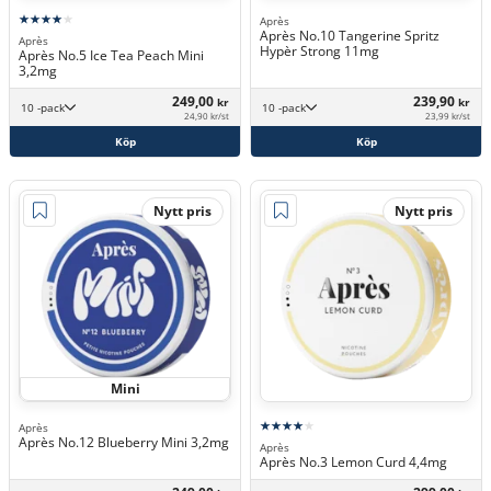
Après
Après No.10 Tangerine Spritz
Après
Hypèr Strong 11mg
Après No.5 Ice Tea Peach Mini
3,2mg
249,00
239,90
kr
kr
10 -pack
10 -pack
24,90 kr/st
23,99 kr/st
Köp
Köp
Nytt pris
Nytt pris
Mini
Après
Après No.12 Blueberry Mini 3,2mg
Après
Après No.3 Lemon Curd 4,4mg