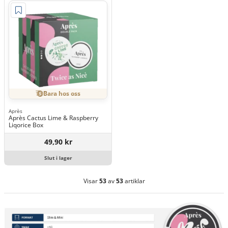
Bara hos oss
Après
Après Cactus Lime & Raspberry
Liqorice Box
49,90 kr
Slut i lager
Visar
53
av
53
artiklar