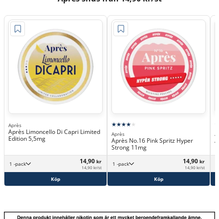
Après
Après Limoncello Di Capri Limited
Après
A
Edition 5,5mg
Après No.16 Pink Spritz Hyper
A
Strong 11mg
14,90
14,90
kr
kr
1 -pack
1 -pack
14,90 kr/st
14,90 kr/st
Köp
Köp