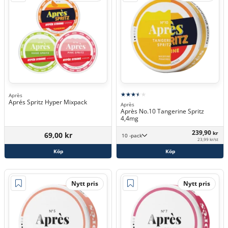
Après
Aprés Spritz Hyper Mixpack
Après
Après No.10 Tangerine Spritz
4,4mg
239,90
kr
69,00 kr
10 -pack
23,99 kr/st
Köp
Köp
Nytt pris
Nytt pris