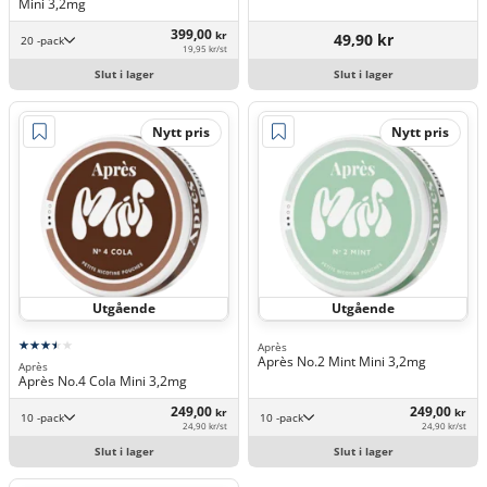
Mini 3,2mg
399,00
kr
49,90 kr
20 -pack
19,95 kr/st
Slut i lager
Slut i lager
Nytt pris
Nytt pris
Utgående
Utgående
Après
Après No.2 Mint Mini 3,2mg
Après
Après No.4 Cola Mini 3,2mg
249,00
249,00
kr
kr
10 -pack
10 -pack
24,90 kr/st
24,90 kr/st
Slut i lager
Slut i lager