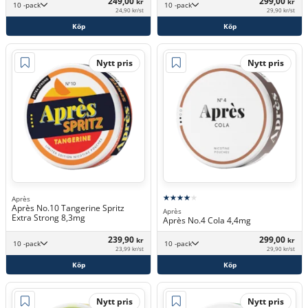
249,00
299,00
kr
kr
10 -pack
10 -pack
24,90 kr/st
29,90 kr/st
Köp
Köp
Nytt pris
Nytt pris
Après
Après No.10 Tangerine Spritz
Après
Extra Strong 8,3mg
Après No.4 Cola 4,4mg
239,90
299,00
kr
kr
10 -pack
10 -pack
23,99 kr/st
29,90 kr/st
Köp
Köp
Nytt pris
Nytt pris