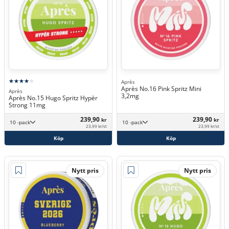
Après
Après No.16 Pink Spritz Mini
Après
3,2mg
Après No.15 Hugo Spritz Hypèr
Strong 11mg
239,90
239,90
kr
kr
10 -pack
10 -pack
23,99 kr/st
23,99 kr/st
Köp
Köp
Nytt pris
Nytt pris