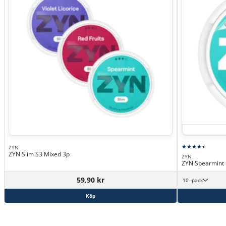
ZYN
ZYN Slim S3 Mixed 3p
ZYN
ZYN Spearmint
59,90 kr
10 -pack
Köp