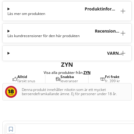
Produktinforma
Läs mer om produkten
tion
Recensioner
Läs kundrecensioner för den här produkten
(3)
VARNI
NG
ZYN
Visa alla produkter från
ZYN
Alltid
Snabba
Fri frakt
färskt snus
leveranser
fr. 399 kr
Denna produkt innehåller nikotin som är ett mycket
beroendeframkallande ämne. Ej för personer under 18 år.