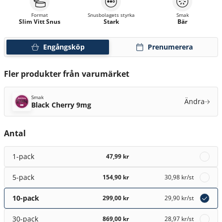
Format
Snusbolagets styrka
Smak
Slim Vitt Snus
Stark
Bär
Engångsköp
Prenumerera
Fler produkter från varumärket
Smak
Ändra
Black Cherry 9mg
Antal
1-pack
47,99 kr
5-pack
154,90 kr
30,98 kr
/st
10-pack
299,00 kr
29,90 kr
/st
30-pack
869,00 kr
28,97 kr
/st