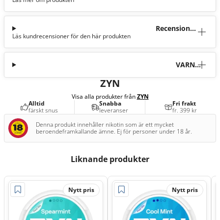
tion
Recensioner
Läs kundrecensioner för den här produkten
(6)
VARNI
NG
ZYN
Visa alla produkter från
ZYN
Alltid
Snabba
Fri frakt
färskt snus
leveranser
fr. 399 kr
Denna produkt innehåller nikotin som är ett mycket
beroendeframkallande ämne. Ej för personer under 18 år.
Liknande produkter
Nytt pris
Nytt pris