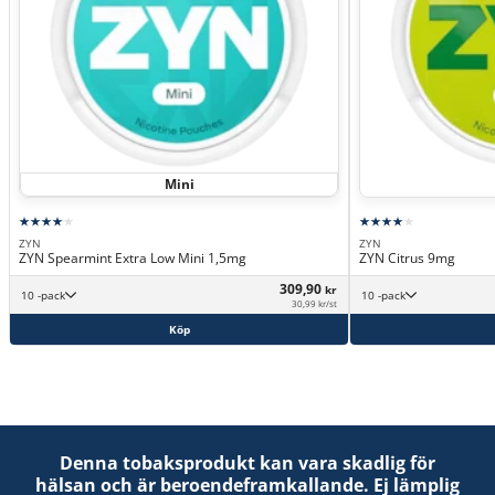
Mini
ZYN
ZYN
ZYN Spearmint Extra Low Mini 1,5mg
ZYN Citrus 9mg
309,90
kr
10 -pack
10 -pack
30,99 kr/st
Köp
Denna tobaksprodukt kan vara skadlig för
hälsan och är beroendeframkallande. Ej lämplig