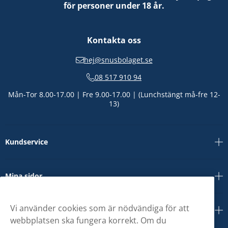
för personer under 18 år.
Kontakta oss
hej@snusbolaget.se
08 517 910 94
Mån-Tor 8.00-17.00 | Fre 9.00-17.00 | (Lunchstängt må-fre 12-
13)
Kundservice
Mina sidor
Vi använder cookies som är nödvändiga för att
Om oss
webbplatsen ska fungera korrekt. Om du