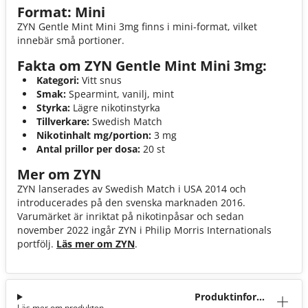
Format: Mini
ZYN Gentle Mint Mini 3mg finns i mini-format, vilket
innebär små portioner.
Fakta om ZYN Gentle Mint Mini 3mg:
Kategori:
Vitt snus
Smak:
Spearmint, vanilj, mint
Styrka:
Lägre nikotinstyrka
Tillverkare:
Swedish Match
Nikotinhalt mg/portion:
3 mg
Antal prillor per dosa:
20 st
Mer om ZYN
ZYN lanserades av Swedish Match i USA 2014 och
introducerades på den svenska marknaden 2016.
Varumärket är inriktat på nikotinpåsar och sedan
november 2022 ingår ZYN i Philip Morris Internationals
portfölj.
Läs mer om ZYN
.
Produktinforma
Läs mer om produkten