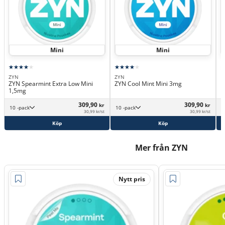
Mini
Mini
K
K
ZYN
ZYN
ZYN Spearmint Extra Low Mini
ZYN Cool Mint Mini 3mg
1,5mg
309,90
309,90
kr
kr
10 -pack
10 -pack
30,99 kr/st
30,99 kr/st
Köp
Köp
Mer från ZYN
Nytt pris