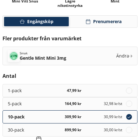
Mini Vitt Snus
Lägre
Mint
nikotinstyrka
Engångsköp
Prenumerera
Fler produkter från varumärket
Smak
Ändra
Gentle Mint Mini 3mg
Antal
1-pack
47,99 kr
5-pack
164,90 kr
32,98 kr
/st
10-pack
309,90 kr
30,99 kr
/st
30-pack
899,90 kr
30,00 kr
/st