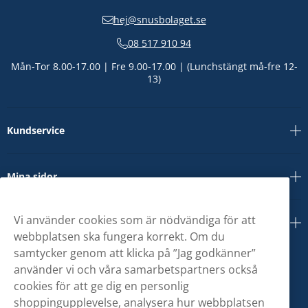
hej@snusbolaget.se
08 517 910 94
Mån-Tor 8.00-17.00 | Fre 9.00-17.00 | (Lunchstängt må-fre 12-
13)
Kundservice
Mina sidor
Vi använder cookies som är nödvändiga för att
Om oss
webbplatsen ska fungera korrekt. Om du
samtycker genom att klicka på ”Jag godkänner”
använder vi och våra samarbetspartners också
cookies för att ge dig en personlig
shoppingupplevelse, analysera hur webbplatsen