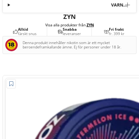
VARNI
NG
ZYN
Visa alla produkter från
ZYN
Alltid
Snabba
Fri frakt
färskt snus
leveranser
fr. 399 kr
Denna produkt innehåller nikotin som är ett mycket
beroendeframkallande ämne. Ej för personer under 18 år.