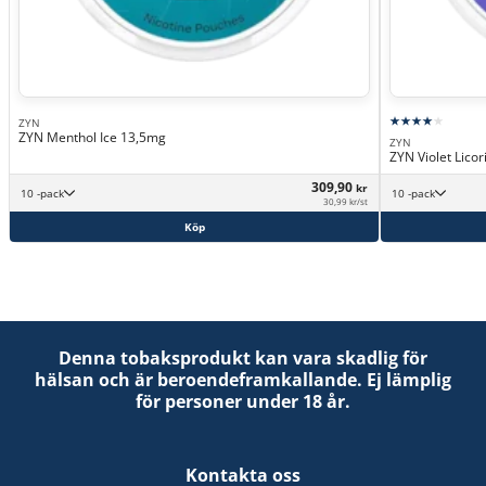
ZYN
ZYN Menthol Ice 13,5mg
ZYN
ZYN Violet Lico
309,90
kr
10 -pack
10 -pack
30,99 kr/st
Köp
Denna tobaksprodukt kan vara skadlig för
hälsan och är beroendeframkallande. Ej lämplig
för personer under 18 år.
Kontakta oss