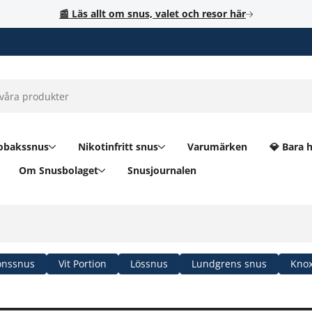
📰 Läs allt om snus, valet och resor här
obakssnus
Nikotinfritt snus
Varumärken
💎 Bara 
Om Snusbolaget
Snusjournalen
onssnus
Vit Portion
Lössnus
Lundgrens snus
Knox