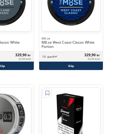
M8.se
lassic White
M8.se West Coast Classic White
Portion
329,90
329,90
kr
kr
10 -pack
32,99 kr/st
32,99 kr/st
Köp
Köp