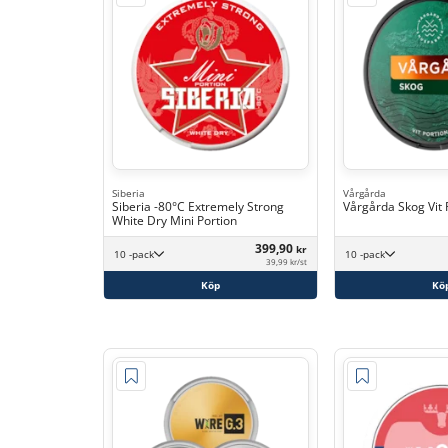
Siberia
Vårgårda
Siberia -80°C Extremely Strong
Vårgårda Skog Vit 
White Dry Mini Portion
399,90
kr
10 -pack
10 -pack
39,99 kr/st
Köp
Kö