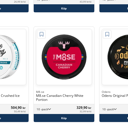
26,99 kr/st
43,99 kr/st
p
Köp
M8.se
Odens
 Crushed Ice
M8.se Canadian Cherry White
Odens Original 
Portion
504,90
329,90
kr
kr
10 -pack
10 -pack
50,49 kr/st
32,99 kr/st
p
Köp