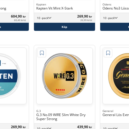
Kapten
Odens
rong
Kapten Vit Mint X-Stark
Odens No3 Löss
604,90
269,90
kr
kr
10 -pack
10 -pack
60,49 kr/st
26,99 kr/st
p
Köp
G.3
General
G.3 No.09 WIRE Slim White Dry
General Lös Ext
Super Strong
269,90
439,90
kr
kr
10 -pack
10 -pack