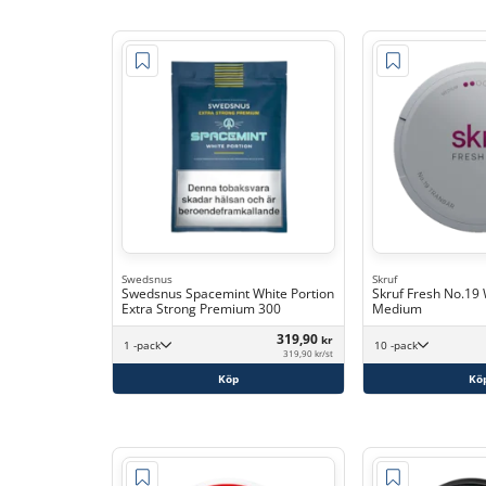
Swedsnus
Skruf
Swedsnus Spacemint White Portion
Skruf Fresh No.19
Extra Strong Premium 300
Medium
319,90
kr
1 -pack
10 -pack
319,90 kr/st
Köp
Kö