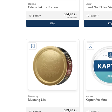
Odens
Skruf
Odens Lakrits Portion
Skruf No.33 Lös St
384,90
kr
10 -pack
10 -pack
38,49 kr/st
Köp
Kö
Mustang
Kapten
Mustang Lös
Kapten Vit Mint
589,90
kr
10 -pack
10 -pack