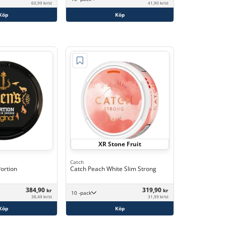
60,99 kr/st
41,90 kr/st
Köp
Köp
XR Stone Fruit
Catch
Portion
Catch Peach White Slim Strong
384,90
319,90
kr
kr
10 -pack
38,49 kr/st
31,99 kr/st
Köp
Köp