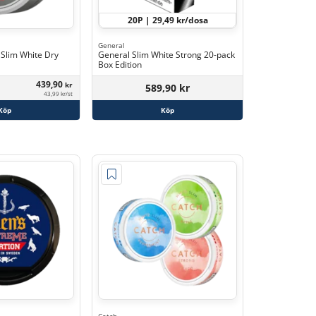
20P | 29,49 kr/dosa
General
Slim White Dry
General Slim White Strong 20-pack
Box Edition
439,90
kr
589,90 kr
43,99 kr/st
Köp
Köp