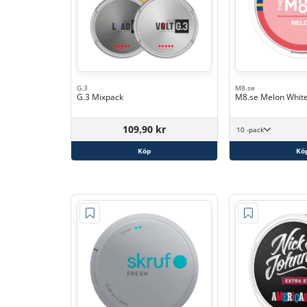
G.3
M8.se
G.3 Mixpack
M8.se Melon White
109,90 kr
10 -pack
Köp
Kö