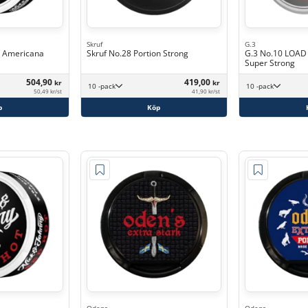
Skruf
G.3
4 Americana
Skruf No.28 Portion Strong
G.3 No.10 LOAD 
Super Strong
504,90
419,00
kr
kr
10 -pack
10 -pack
50,49 kr/st
41,90 kr/st
p
Köp