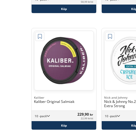
58,99 kr/st
Köp
Kö
Kaliber
Nick and Johnny
Kaliber Original Salmiak
Nick & Johnny No.2
Extra Strong
229,90
kr
10 -pack
10 -pack
22,99 kr/st
Köp
Kö