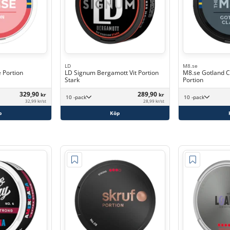
LD
M8.se
 Portion
LD Signum Bergamott Vit Portion
M8.se Gotland C
Stark
Portion
329,90
289,90
kr
kr
10 -pack
10 -pack
32,99 kr/st
28,99 kr/st
p
Köp