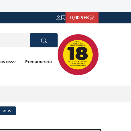
0,00 SEK
hos oss
Prenumerera
 snus