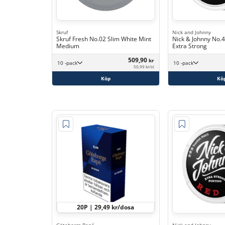
Skruf
Nick and Johnny
Skruf Fresh No.02 Slim White Mint
Nick & Johnny No.
Medium
Extra Strong
509,90
kr
10 -pack
10 -pack
50,99 kr/st
Köp
Kö
20P | 29,49 kr/dosa