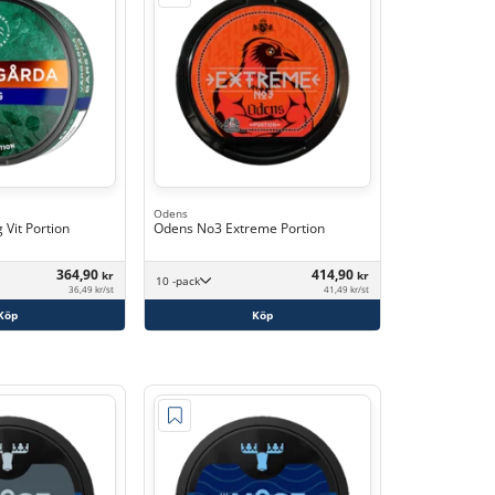
Odens
 Vit Portion
Odens No3 Extreme Portion
364,90
414,90
kr
kr
10 -pack
36,49 kr/st
41,49 kr/st
Köp
Köp