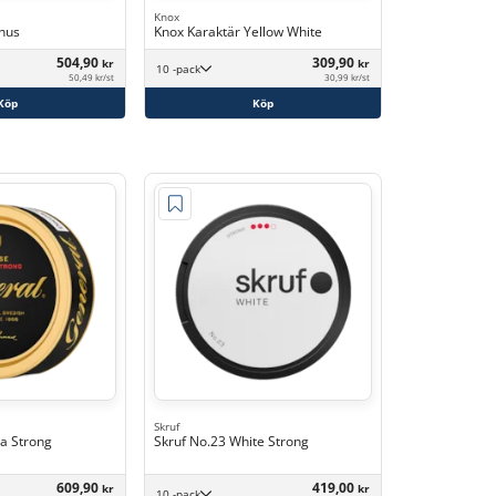
Knox
nus
Knox Karaktär Yellow White
504,90
309,90
kr
kr
10 -pack
50,49 kr/st
30,99 kr/st
Köp
Köp
Skruf
ra Strong
Skruf No.23 White Strong
609,90
419,00
kr
kr
10 -pack