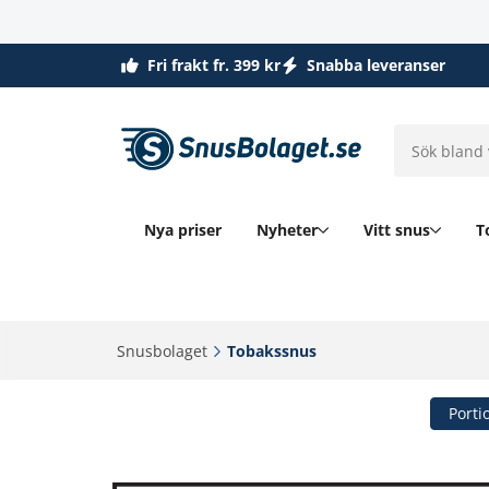
Fri frakt fr. 399 kr
Snabba leveranser
Nya priser
Nyheter
Vitt snus
T
Snusbolaget‎
Tobakssnus‎
Porti