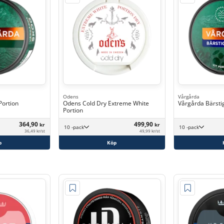
Odens
Vårgårda
Portion
Odens Cold Dry Extreme White
Vårgårda Bärstig
Portion
364,90
499,90
kr
kr
10 -pack
10 -pack
36,49 kr/st
49,99 kr/st
p
Köp