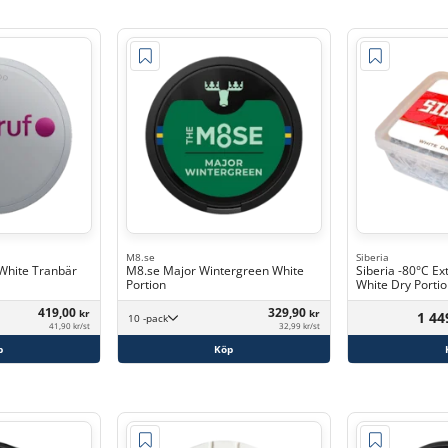
M8.se
Siberia
 White Tranbär
M8.se Major Wintergreen White
Siberia -80°C E
Portion
White Dry Porti
419,00
329,90
kr
kr
1 44
10 -pack
41,90 kr/st
32,99 kr/st
p
Köp