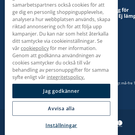
samarbetspartners också cookies för att
Denna tobaksprodukt kan vara skadlig för
ge dig en personlig shoppingupplevelse,
hälsan och är beroendeframkallande. Ej lämp
analysera hur webbplatsen används, skapa
för personer under 18 år.
riktad annonsering och för att följa upp
kampanjer. Du kan när som helst återkalla
ditt samtycke via cookieinställningar. Se
vår
cookiepolicy
för mer information.
Genom att godkänna användningen av
Kontakta oss
cookies samtycker du också till vår
hej@snusbolaget.se
behandling av personuppgifter för samma
syfte enligt vår
integritetspolicy.
08 517 910 94
Mån-Tor 8.00-17.00 | Fre 9.00-17.00 | (Lunchstängt må-fre 
13)
Jag godkänner
Avvisa alla
Inställningar