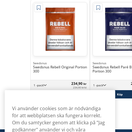
Swedsnus
Swedsnus
Swedsnus Rebell Original Portion
Swedsnus Rebell Paré B
300
Portion 300
234,90
kr
1 -pack
1 -pack
234,90 kr/st
Köp
Köp
Vi använder cookies som är nödvändiga
för att webbplatsen ska fungera korrekt.
Om du samtycker genom att klicka på ”Jag
godkänner” använder vi och våra