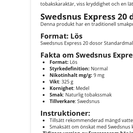
tobakskaraktär, viss kryddighet och en lä
Swedsnus Express 20 d
Denna produkt har en traditionell smakpro
Format: Lös
Swedsnus Express 20 dosor Standardmald Lö
Fakta om Swedsnus Expres
Format:
Lös
Styrkedefinition:
Normal
Nikotinhalt mg/g:
9 mg
Vikt
: 325 g
Kornighet
: Medel
Smak
: Naturlig tobakssmak
Tillverkare
: Swedsnus
Instruktioner:
Tillsätt rekommenderad mängd vatten 
Smaksätt om önskat med Swedsnus 