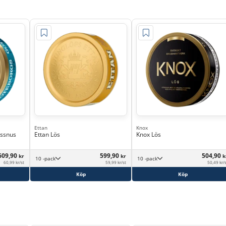
Ettan
Knox
össnus
Ettan Lös
Knox Lös
609,90
599,90
504,90
kr
kr
k
10 -pack
10 -pack
60,99 kr/st
59,99 kr/st
50,49 kr/
Köp
Köp