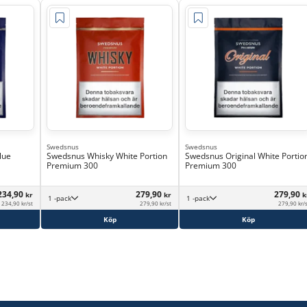
Swedsnus
Swedsnus
lue
Swedsnus Whisky White Portion
Swedsnus Original White Portio
Premium 300
Premium 300
234,90
279,90
279,90
kr
kr
k
1 -pack
1 -pack
234,90 kr/st
279,90 kr/st
279,90 kr/
Köp
Köp