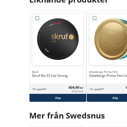
Skruf
Göteborgs Prima Fint
Skruf No.33 Lös Strong
Göteborgs Prima Fint L
604,90
kr
10 -pack
10 -pack
60,49 kr/st
Köp
Köp
Mer från Swedsnus