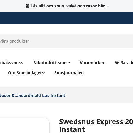
📰 Läs allt om snus, valet och resor här
obakssnus
Nikotinfritt snus
Varumärken
💎 Bara 
Om Snusbolaget
Snusjournalen
osor Standardmald Lös Instant‎
Swedsnus Express 20
Instant