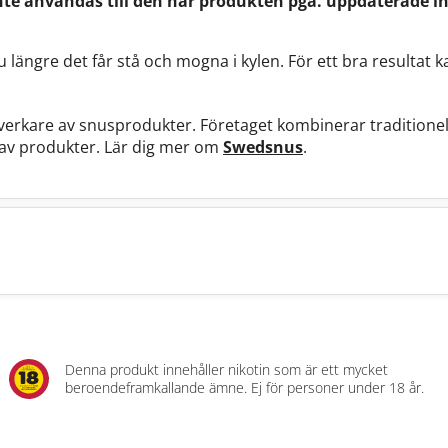
nte användas till den här produkten pga. uppdaterade i
u längre det får stå och mogna i kylen. För ett bra resultat k
llverkare av snusprodukter. Företaget kombinerar tradition
t av produkter. Lär dig mer om
Swedsnus
.
Denna produkt innehåller nikotin som är ett mycket
beroendeframkallande ämne. Ej för personer under 18 år.