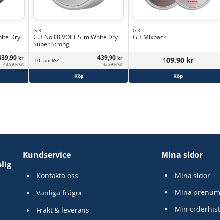
G.3
G.3
ite Dry
G.3 No.08 VOLT Slim White Dry
G.3 Mixpack
Super Strong
439,90
439,90
kr
kr
109,90 kr
10 -pack
43,99 kr/st
43,99 kr/st
Köp
Köp
Kundservice
Mina sidor
lig
Kontakta oss
Mina sidor
Mina prenum
Vanliga frågor
Min orderhist
Frakt & leverans