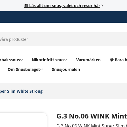
📰 Läs allt om snus, valet och resor här
obakssnus
Nikotinfritt snus
Varumärken
💎 Bara 
Om Snusbolaget
Snusjournalen
er Slim White Strong‎
G.3 No.06 WINK Mint
G.3 No.06 WINK Mint Super Slim 