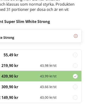
ch klassas som normal styrka. Produkten
d 31 portioner per dosa och är en vit
t Super Slim White Strong
te Strong
55,49 kr
219,90 kr
43,98 kr
/st
439,90 kr
43,99 kr
/st
1 309,90 kr
43,66 kr
/st
2 149,90 kr
43,00 kr
/st