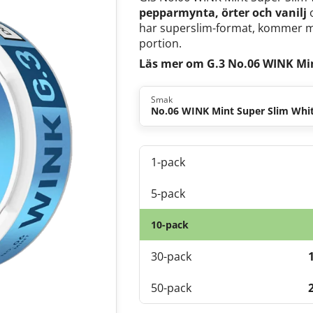
pepparmynta, örter och vanilj
o
har superslim-format, kommer me
portion.
Läs mer om G.3 No.06 WINK Min
Smak
No.06 WINK Mint Super Slim Whi
1-pack
5-pack
10-pack
30-pack
50-pack