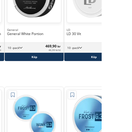
General
LD
Små
n
General White Portion
LD 30 Vit
Små
469,90
354,90
r
kr
kr
10 -pack
10 -pack
st
46,99 kr/st
35,49 kr/st
Köp
Köp