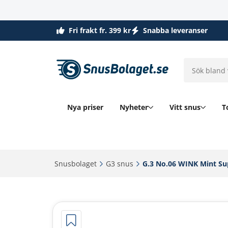
Fri frakt fr. 399 kr
Snabba leveranser
Nya priser
Nyheter
Vitt snus
T
Snusbolaget‎
G3 snus‎
G.3 No.06 WINK Mint Sup