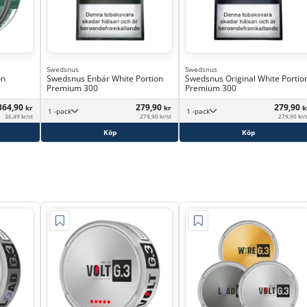
Swedsnus
Swedsnus
on
Swedsnus Enbär White Portion
Swedsnus Original White Portio
Premium 300
Premium 300
364,90
279,90
279,90
kr
kr
k
1 -pack
1 -pack
36,49 kr/st
279,90 kr/st
279,90 kr/
Köp
Köp