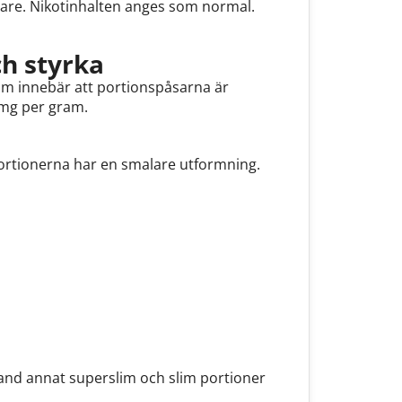
lare. Nikotinhalten anges som normal.
h styrka
lim innebär att portionspåsarna är
 mg per gram.
 portionerna har en smalare utformning.
land annat superslim och slim portioner