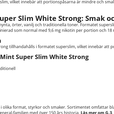
slim, vilket innebär att portionspåsarna är mindre och sma
uper Slim White Strong: Smak oc
nta, örter, vanilj och traditionella toner. Formatet supers
finierad som normal med 9,6 mg nikotin per portion och 18
m
ng tillhandahålls i formatet superslim, vilket innebär att
Mint Super Slim White Strong
ditionell
 olika format, styrkor och smaker. Sortimentet omfattar b
eneral-familjen med över 150 års historia.
Läs mer om G.3
.