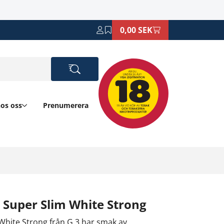
0,00 SEK
hos oss
Prenumerera
 Super Slim White Strong
White Strong från G.3 har smak av