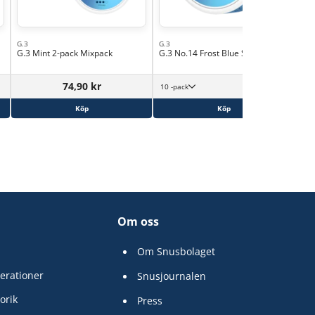
G.3
G.3
G.3 Mint 2-pack Mixpack
G.3 No.14 Frost Blue Slim White
439,90
kr
74,90 kr
10 -pack
43,99 kr/st
Köp
Köp
Om oss
Om Snusbolaget
erationer
Snusjournalen
orik
Press