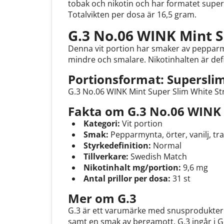
tobak och nikotin och har formatet super
Totalvikten per dosa är 16,5 gram.
G.3 No.06 WINK Mint S
Denna vit portion har smaker av pepparmy
mindre och smalare. Nikotinhalten är de
Portionsformat: Supersli
G.3 No.06 WINK Mint Super Slim White Stro
Fakta om G.3 No.06 WINK 
Kategori:
Vit portion
Smak:
Pepparmynta, örter, vanilj, tra
Styrkedefinition:
Normal
Tillverkare:
Swedish Match
Nikotinhalt mg/portion:
9,6 mg
Antal prillor per dosa:
31 st
Mer om G.3
G.3 är ett varumärke med snusprodukter i
samt en smak av bergamott. G.3 ingår i G