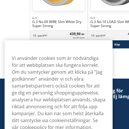
G.3
G.3
G.3 No.09 WIRE Slim White Dry
G.3 No.10 LOAD Slim Wh
Super Strong
Super Strong
439,90
kr
10 -pack
10 -pack
43,99 kr/st
Köp
Köp
Vi använder cookies som är nödvändiga
för att webbplatsen ska fungera korrekt.
Om du samtycker genom att klicka på ”Jag
godkänner” använder vi och våra
samarbetspartners också cookies för att
Denna tobaksprodukt kan vara skadlig för
ge dig en personlig shoppingupplevelse,
hälsan och är beroendeframkallande. Ej lämp
analysera hur webbplatsen används, skapa
för personer under 18 år.
riktad annonsering och för att följa upp
kampanjer. Du kan när som helst återkalla
ditt samtycke via cookieinställningar. Se
vår
cookiepolicy
för mer information.