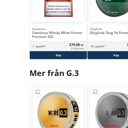
Swedsnus
Vårgårda
Swedsnus Whisky White Portion
Vårgårda Skog Vit Porti
Premium 300
279,90
kr
1 -pack
10 -pack
279,90 kr/st
Köp
Köp
Mer från G.3