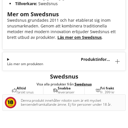
Tillverkare:
Swedsnus
Mer om Swedsnus
Swedsnus grundades 2011 och har etablerat sig inom
snusmarknaden. Genom att kombinera traditionella
metoder med modern innovation erbjuder Swedsnus ett
brett utbud av produkter.
Läs mer om Swedsnus
.
Produktinforma
Läs mer om produkten
tion
Swedsnus
Visa alla produkter från
Swedsnus
Alltid
Snabba
Fri frakt
färskt snus
leveranser
fr. 399 kr
Denna produkt innehåller nikotin som är ett mycket
beroendeframkallande ämne. Ej för personer under 18 år.