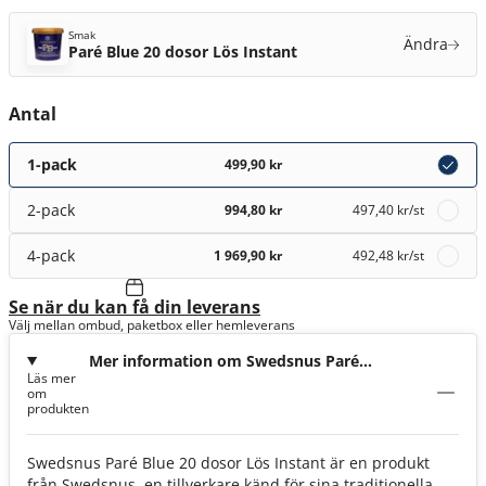
Smak
Ändra
Paré Blue 20 dosor Lös Instant
Antal
1-pack
499,90 kr
2-pack
994,80 kr
497,40 kr
/st
4-pack
1 969,90 kr
492,48 kr
/st
Se när du kan få din leverans
Välj mellan ombud, paketbox eller hemleverans
Mer information om Swedsnus Paré
Läs mer
Blue 20 dosor Lös Instant
om
produkten
Swedsnus Paré Blue 20 dosor Lös Instant är en produkt
från Swedsnus, en tillverkare känd för sina traditionella