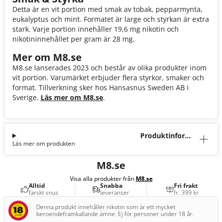
Detta är en vit portion med smak av tobak, pepparmynta,
eukalyptus och mint. Formatet är large och styrkan är extra
stark. Varje portion innehåller 19,6 mg nikotin och
nikotininnehållet per gram är 28 mg.
Mer om M8.se
M8.se lanserades 2023 och består av olika produkter inom
vit portion. Varumärket erbjuder flera styrkor, smaker och
format. Tillverkning sker hos Hansasnus Sweden AB i
Sverige.
Läs mer om M8.se
.
Produktinforma
Läs mer om produkten
tion
M8.se
Visa alla produkter från
M8.se
Alltid
Snabba
Fri frakt
färskt snus
leveranser
fr. 399 kr
Denna produkt innehåller nikotin som är ett mycket
beroendeframkallande ämne. Ej för personer under 18 år.