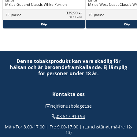
M8.se
M8.se
M8.se Gotland Classic White Portion
M8.se West Coast Classic Wh
329,90
kr
10 -pack
10 -pack
32,99 kr/st
Köp
Köp
Denna tobaksprodukt kan vara skadlig för
hälsan och är beroendeframkallande. Ej lämplig
för personer under 18 år.
Kontakta oss
hej@snusbolaget.se
08 517 910 94
Mån-Tor 8.00-17.00 | Fre 9.00-17.00 | (Lunchstängt må-fre 12-
13)