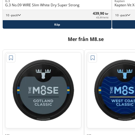
G.3
Kapten
G.3 No.09 WIRE Slim White Dry Super Strong
Kapten Vit X
439,90
kr
10 -pack
10 -pack
43,99 kr/st
Köp
Mer från M8.se