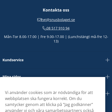
Kontakta oss
hej@snusbolaget.se
08 517 910 94
Mån-Tor 8.00-17.00 | Fre 9.00-17.00 | (Lunchstängt må-fre 12-
13)
Kundservice
Mina sidor
Vi använder cookies som är nödvändiga för att
Om oss
webbplatsen ska fungera korrekt. Om du
samtycker genom att klicka på ”Jag godkänner”
använder vi och våra samarbetspartners också