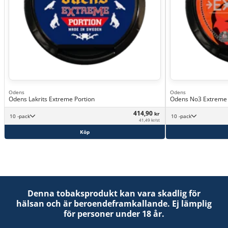
Odens
Odens
Odens Lakrits Extreme Portion
Odens No3 Extreme 
414,90
kr
10 -pack
10 -pack
41,49 kr/st
Köp
Denna tobaksprodukt kan vara skadlig för
hälsan och är beroendeframkallande. Ej lämplig
för personer under 18 år.