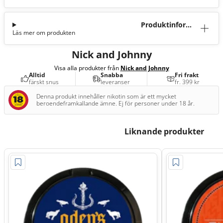
Produktinforma
Läs mer om produkten
tion
Nick and Johnny
Visa alla produkter från
Nick and Johnny
Alltid
Snabba
Fri frakt
färskt snus
leveranser
fr. 399 kr
Denna produkt innehåller nikotin som är ett mycket
beroendeframkallande ämne. Ej för personer under 18 år.
Liknande produkter