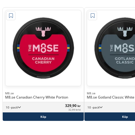
M8.se
M8.se
M8.se Canadian Cherry White Portion
M8.se Gotland Classic White
329,90
kr
10 -pack
10 -pack
32,99 kr/st
Köp
Köp