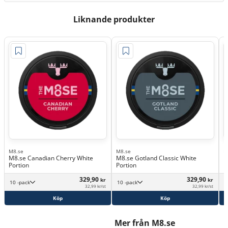
Liknande produkter
M8.se
M8.se
M
M8.se Canadian Cherry White
M8.se Gotland Classic White
M
Portion
Portion
329,90
329,90
kr
kr
10 -pack
10 -pack
32,99 kr/st
32,99 kr/st
Köp
Köp
Mer från M8.se