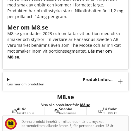
med smak av enbär och kommer i formatet large.
Produkten har nikotinstyrka stark. Nikotinhalten är 11,2 mg
per prilla och 14 mg per gram.
Mer om M8.se
M8.se grundades 2023 och omfattar vit portion med olika
smaker och styrkor. Tillverkare är Hansasnus Sweden AB.
Varumärket benämns även som The Moose och är inriktat
mot smaker inom vit portionssegmentet.
Läs mer om
M8.se
.
Produktinforma
Läs mer om produkten
tion
M8.se
Visa alla produkter från
M8.se
Alltid
Snabba
Fri frakt
färskt snus
leveranser
fr. 399 kr
Denna produkt innehåller nikotin som är ett mycket
beroendeframkallande ämne. Ej för personer under 18 år.