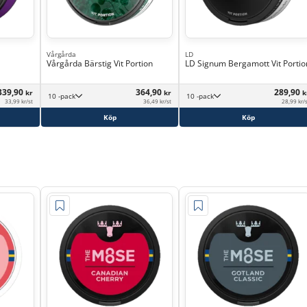
Vårgårda
LD
Vårgårda Bärstig Vit Portion
LD Signum Bergamott Vit Portio
339,90
364,90
289,90
kr
kr
k
10 -pack
10 -pack
33,99 kr/st
36,49 kr/st
28,99 kr/
Köp
Köp