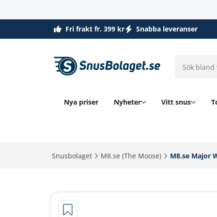
Fri frakt fr. 399 kr
Snabba leveranser
Nya priser
Nyheter
Vitt snus
T
Snusbolaget‎
M8.se (The Moose)‎
M8.se Major W