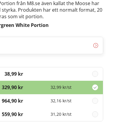
ortion från M8.se även kallat the Moose har
styrka. Produkten har ett normalt format, 20
ras som vit portion.
rgreen White Portion
38,99 kr
329,90 kr
32,99 kr
/st
964,90 kr
32,16 kr
/st
1 559,90 kr
31,20 kr
/st