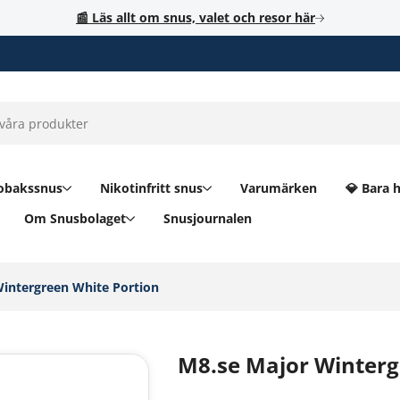
📰 Läs allt om snus, valet och resor här
obakssnus
Nikotinfritt snus
Varumärken
💎 Bara 
Om Snusbolaget
Snusjournalen
intergreen White Portion‎
M8.se Major Winterg