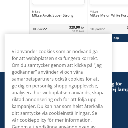
M8.se
M8.se
M8.se Arctic Super Strong
M8.se Melon White Port
329,90
kr
10 -pack
10 -pack
32,99 kr/st
Köp
Köp
Vi använder cookies som är nödvändiga
för att webbplatsen ska fungera korrekt.
Om du samtycker genom att klicka på ”Jag
godkänner” använder vi och våra
samarbetspartners också cookies för att
Denna tobaksprodukt kan vara skadlig för
ge dig en personlig shoppingupplevelse,
hälsan och är beroendeframkallande. Ej lämp
analysera hur webbplatsen används, skapa
för personer under 18 år.
riktad annonsering och för att följa upp
kampanjer. Du kan när som helst återkalla
ditt samtycke via cookieinställningar. Se
vår
cookiepolicy
för mer information.
Genom att godkänna användningen av