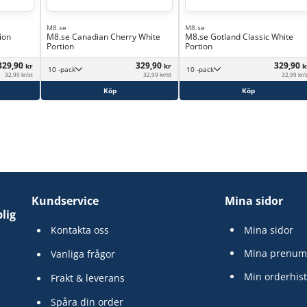
M8.se
M8.se
ion
M8.se Canadian Cherry White
M8.se Gotland Classic White
Portion
Portion
329,90
329,90
329,90
kr
kr
k
10 -pack
10 -pack
32,99 kr/st
32,99 kr/st
32,99 kr/
Köp
Köp
Kundservice
Mina sidor
lig
Kontakta oss
Mina sidor
Mina prenum
Vanliga frågor
Min orderhist
Frakt & leverans
Spåra din order