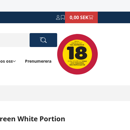
0,00 SEK
hos oss
Prenumerera
reen White Portion