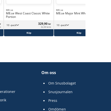
M8.se
M8.se
M8.se West Coast Classic White
M8.se Major Mint White Portion
Portion
329,90
329,90
r
kr
kr
10 -pack
10 -pack
st
32,99 kr/st
32,99 kr/st
Köp
Köp
Om oss
Om Snusbolaget
erationer
Snusjournalen
orik
Press
Omdömen