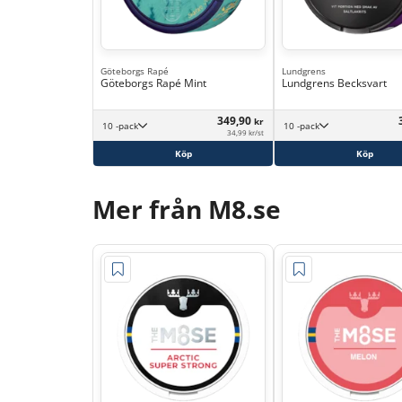
Göteborgs Rapé
Lundgrens
Göteborgs Rapé Mint
Lundgrens Becksvart
349,90
kr
10 -pack
10 -pack
34,99 kr/st
Köp
Köp
Mer från M8.se