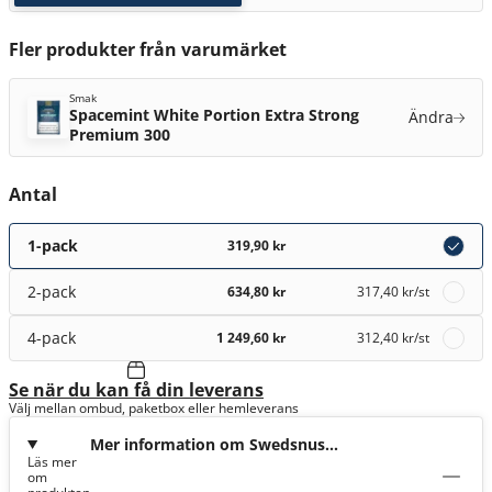
Fler produkter från varumärket
Smak
Spacemint White Portion Extra Strong
Ändra
Premium 300
Antal
1-pack
319,90 kr
2-pack
634,80 kr
317,40 kr
/st
4-pack
1 249,60 kr
312,40 kr
/st
Se när du kan få din leverans
Välj mellan ombud, paketbox eller hemleverans
Mer information om Swedsnus
Läs mer
Spacemint White Portion Extra Strong
om
Premium 300