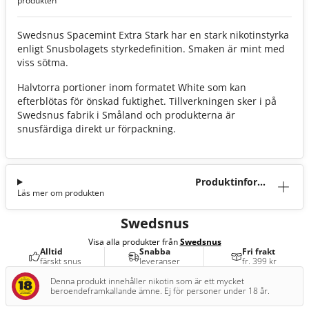
produkten
Swedsnus Spacemint Extra Stark har en stark nikotinstyrka
enligt Snusbolagets styrkedefinition. Smaken är mint med
viss sötma.
Halvtorra portioner inom formatet White som kan
efterblötas för önskad fuktighet. Tillverkningen sker i på
Swedsnus fabrik i Småland och produkterna är
snusfärdiga direkt ur förpackning.
Produktinforma
Läs mer om produkten
tion
Swedsnus
Visa alla produkter från
Swedsnus
Alltid
Snabba
Fri frakt
färskt snus
leveranser
fr. 399 kr
Denna produkt innehåller nikotin som är ett mycket
beroendeframkallande ämne. Ej för personer under 18 år.