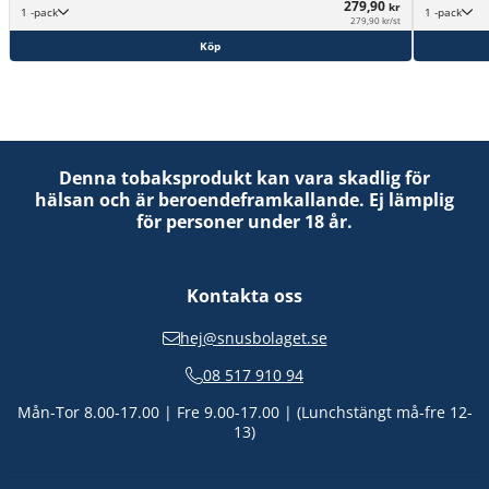
279,90
kr
1 -pack
1 -pack
279,90 kr/st
Köp
Denna tobaksprodukt kan vara skadlig för
hälsan och är beroendeframkallande. Ej lämplig
för personer under 18 år.
Kontakta oss
hej@snusbolaget.se
08 517 910 94
Mån-Tor 8.00-17.00 | Fre 9.00-17.00 | (Lunchstängt må-fre 12-
13)